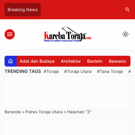
search
Breaking News
menu
light_mode
home
Adat dan Budaya
Arsitektur
Bastem
Bawaslu
B
TRENDING TAGS
#Toraja
#Toraja Utara
#Tana Toraja
#R
Beranda
»
Polres Toraja Utara
»
Halaman "3"