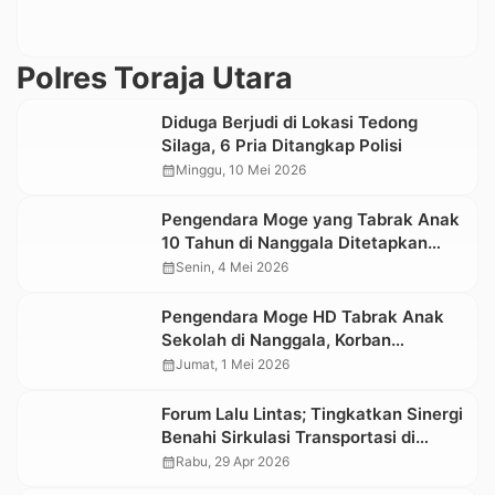
Polres Toraja Utara
Diduga Berjudi di Lokasi Tedong
Silaga, 6 Pria Ditangkap Polisi
calendar_month
Minggu, 10 Mei 2026
Pengendara Moge yang Tabrak Anak
10 Tahun di Nanggala Ditetapkan
Tersangka dan Ditahan
calendar_month
Senin, 4 Mei 2026
Pengendara Moge HD Tabrak Anak
Sekolah di Nanggala, Korban
Meninggal Dunia
calendar_month
Jumat, 1 Mei 2026
Forum Lalu Lintas; Tingkatkan Sinergi
Benahi Sirkulasi Transportasi di
Toraja Utara
calendar_month
Rabu, 29 Apr 2026