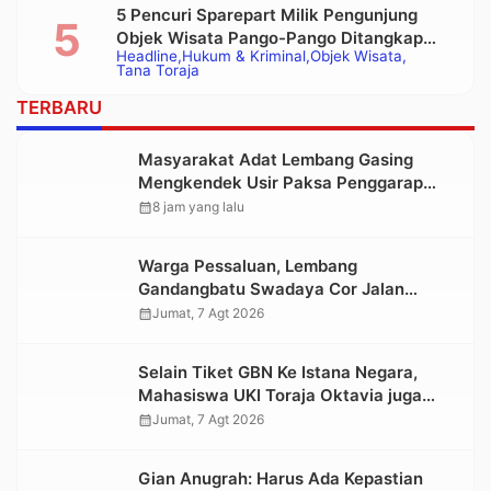
5 Pencuri Sparepart Milik Pengunjung
Objek Wisata Pango-Pango Ditangkap
Headline
Hukum & Kriminal
Objek Wisata
Polisi
Tana Toraja
TERBARU
Masyarakat Adat Lembang Gasing
Mengkendek Usir Paksa Penggarap
yang Rusak Kawasan Hutan
calendar_month
8 jam yang lalu
Warga Pessaluan, Lembang
Gandangbatu Swadaya Cor Jalan
Kabupaten
calendar_month
Jumat, 7 Agt 2026
Selain Tiket GBN Ke Istana Negara,
Mahasiswa UKI Toraja Oktavia juga
Lolos ke Pekan Seni Mahasiswa
calendar_month
Jumat, 7 Agt 2026
Nasional 2026
Gian Anugrah: Harus Ada Kepastian