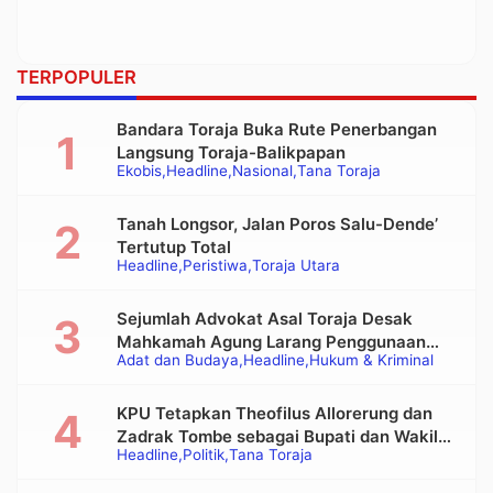
TERPOPULER
Bandara Toraja Buka Rute Penerbangan
Langsung Toraja-Balikpapan
Ekobis
Headline
Nasional
Tana Toraja
Tanah Longsor, Jalan Poros Salu-Dende’
Tertutup Total
Headline
Peristiwa
Toraja Utara
Sejumlah Advokat Asal Toraja Desak
Mahkamah Agung Larang Penggunaan
Adat dan Budaya
Headline
Hukum & Kriminal
Alat Berat pada Eksekusi Rumah Adat
Tongkonan
KPU Tetapkan Theofilus Allorerung dan
Zadrak Tombe sebagai Bupati dan Wakil
Headline
Politik
Tana Toraja
Bupati Tana Toraja Terpilih