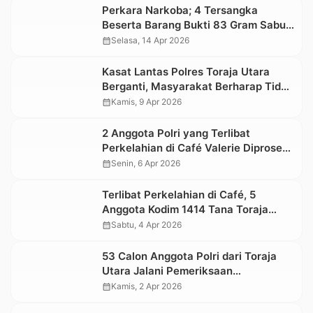
Perkara Narkoba; 4 Tersangka
Beserta Barang Bukti 83 Gram Sabu-
sabu Diserahkan ke Kejari Tana
calendar_month
Selasa, 14 Apr 2026
Toraja
Kasat Lantas Polres Toraja Utara
Berganti, Masyarakat Berharap Tidak
Sering Sweeping
calendar_month
Kamis, 9 Apr 2026
2 Anggota Polri yang Terlibat
Perkelahian di Café Valerie Diproses
Pidana Umum dan Sidang Kode Etik
calendar_month
Senin, 6 Apr 2026
Terlibat Perkelahian di Café, 5
Anggota Kodim 1414 Tana Toraja
Diproses Hukum di Subdenpom
calendar_month
Sabtu, 4 Apr 2026
53 Calon Anggota Polri dari Toraja
Utara Jalani Pemeriksaan
Administrasi
calendar_month
Kamis, 2 Apr 2026