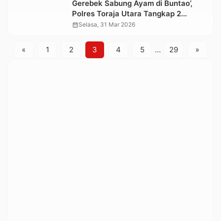
Gerebek Sabung Ayam di Buntao’,
Polres Toraja Utara Tangkap 2
Terduga Pelaku, Belasan Sepeda
calendar_month
Selasa, 31 Mar 2026
Motor Diamankan
«
1
2
3
4
5
…
29
»