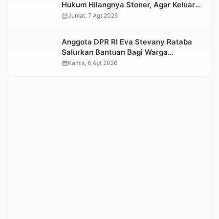
Hukum Hilangnya Stoner, Agar Keluarga
tidak Larut dalam Trauma dan
calendar_month
Jumat, 7 Agt 2026
Kesedihan Berkepanjangan
Anggota DPR RI Eva Stevany Rataba
Salurkan Bantuan Bagi Warga
Terdampak Longsor di Buntu Pepasan
calendar_month
Kamis, 6 Agt 2026