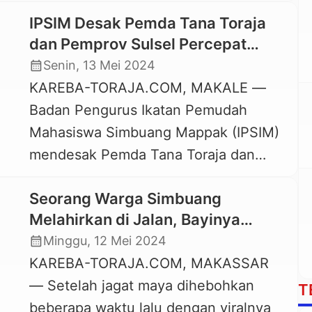
Toraja memilukan hati banyak orang.
masih dirawat di Puskesmas […]
IPSIM Desak Pemda Tana Toraja
Namun, selain karena terhalang tanah
dan Pemprov Sulsel Percepat
longsor saat hendak dirujuk ke Makale,
Penanganan Longsor di Simbuang
calendar_month
Senin, 13 Mei 2024
Tana Toraja, ada fakta baru yang
KAREBA-TORAJA.COM, MAKALE —
terkuak. Ternyata selama kurang lebih
Badan Pengurus Ikatan Pemudah
dua bulan terakhir, tidak ada dokter
Mahasiswa Simbuang Mappak (IPSIM)
umum yang melayani […]
mendesak Pemda Tana Toraja dan
Pemprov Sulsel untuk percepat
Seorang Warga Simbuang
penganan akses jalan ke Simbuang
Melahirkan di Jalan, Bayinya
dan Mappak pasca bencana tanah
Meninggal, IPPEMSI: Pemprov
calendar_month
Minggu, 12 Mei 2024
longsor, yang terjadi sejak sebulan
Sulsel Harus Bertanggungjawab
KAREBA-TORAJA.COM, MAKASSAR
yang lalu. Untuk diketahui, status jalan
— Setelah jagat maya dihebohkan
poros Simbuang-Mappak adalah jalan
T
beberapa waktu lalu dengan viralnya
provinsi. Namun, masyarakat yang