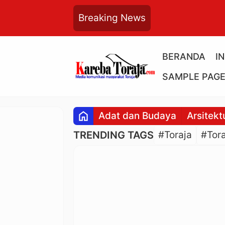
Breaking News
BERANDA
I
SAMPLE PAG
home
Adat dan Budaya
Arsitekt
TRENDING TAGS
#Toraja
#Tora