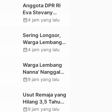
Anggota DPR RI
Eva Stevany
Rataba Salurkan
calendar_month
4 jam yang lalu
Bantuan Bagi
Warga Terdampak
Sering Longsor,
Longsor di Buntu
Warga Lembang
Pepasan
Gasing Swadaya
calendar_month
4 jam yang lalu
Bangun Plat
Deker dan Talut
Warga Lembang
Jalan
Nanna’ Nanggala,
Penghubung
Swadaya Cor
calendar_month
9 jam yang lalu
Antar Lembang
Jalan dan Bangun
Jembatan
Usut Remaja yang
Hilang 3,5 Tahun
Lalu, Polres Toraja
calendar_month
9 jam yang lalu