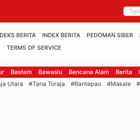
NDEKS BERITA
INDEX BERITA
PEDOMAN SIBER
E
TERMS OF SERVICE
ur
Bastem
Bawaslu
Bencana Alam
Berita
ja Utara
#Tana Toraja
#Rantepao
#Makale
#