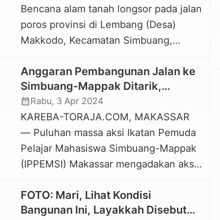
Bencana alam tanah longsor pada jalan
Indo’ Almi adalah warga Lembang
poros provinsi di Lembang (Desa)
(Desa) Puangbembe Mesakada,
Makkodo, Kecamatan Simbuang,
Kecamatan Simbuang, […]
Kabupaten Tana Toraja tidak saja
Anggaran Pembangunan Jalan ke
membuat akses warga terhalang.
Simbuang-Mappak Ditarik,
Bahkan warga terpaksa menandu
IPPEMSI Demo di Kantor Gubernur
calendar_month
Rabu, 3 Apr 2024
seorang pasien berusia 69 tahun dan
KAREBA-TORAJA.COM, MAKASSAR
berjalan kaki melewati lokasi longsor
— Puluhan massa aksi Ikatan Pemuda
sejauh kurang lebih 8 kilometer untuk
Pelajar Mahasiswa Simbuang-Mappak
mencapai tempat dimana ada mobil
(IPPEMSI) Makassar mengadakan aksi
ambulance. Warga menandu […]
demontrasi di kantor Gubernur dan
FOTO: Mari, Lihat Kondisi
DPRD Provinsi Sulawesi Selatan,
Bangunan Ini, Layakkah Disebut
Selasa, 2 April 2024. Para mahasiswa