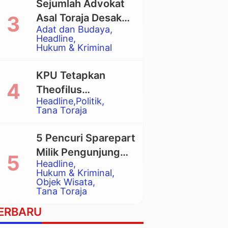
Sejumlah Advokat
Asal Toraja Desak
Adat dan Budaya
Mahkamah Agung
Headline
Larang Penggunaan
Hukum & Kriminal
Alat Berat pada
Eksekusi Rumah
KPU Tetapkan
Adat Tongkonan
Theofilus
Headline
Politik
Allorerung dan
Tana Toraja
Zadrak Tombe
sebagai Bupati dan
5 Pencuri Sparepart
Wakil Bupati Tana
Milik Pengunjung
Toraja Terpilih
Headline
Objek Wisata
Hukum & Kriminal
Pango-Pango
Objek Wisata
Tana Toraja
Ditangkap Polisi
ERBARU