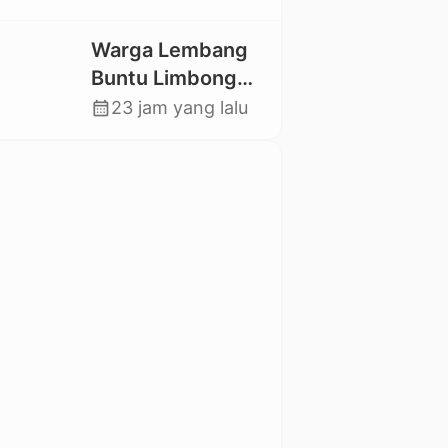
Utara Kembali
Datangi TKP
Warga Lembang
Buntu Limbong
Gandasil,
calendar_month
23 jam yang lalu
Swadaya Cor
Jalan Sepanjang
500 Meter