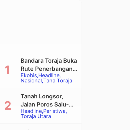
Bandara Toraja Buka
Rute Penerbangan
Ekobis
Headline
Langsung Toraja-
Nasional
Tana Toraja
Balikpapan
Tanah Longsor,
Jalan Poros Salu-
Headline
Peristiwa
Dende’ Tertutup
Toraja Utara
Total