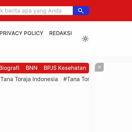
search
PRIVACY POLICY
REDAKSI
light_mode
×
Biografi
BNN
BPJS Kesehatan
BPJS Ketenaga
Tana Toraja Indonesia
#Tana Toraja Culture
#P