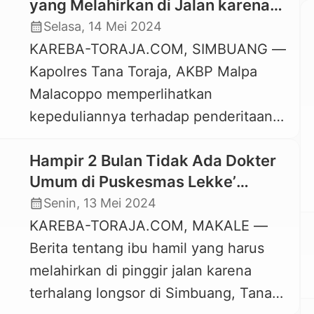
yang Melahirkan di Jalan karena
Terhalang Longsor Sudah Bisa
calendar_month
Selasa, 14 Mei 2024
Tersenyum
KAREBA-TORAJA.COM, SIMBUANG —
Kapolres Tana Toraja, AKBP Malpa
Malacoppo memperlihatkan
kepeduliannya terhadap penderitaan
dan duka yang dialami oleh keluarga
Hampir 2 Bulan Tidak Ada Dokter
Ambe’ Almi, warga Simbuang, yang
Umum di Puskesmas Lekke’
beberapa waktu lalu mengalami
Simbuang, Tana Toraja
calendar_month
Senin, 13 Mei 2024
musibah. Kapolres mengutus Kasat
KAREBA-TORAJA.COM, MAKALE —
Reskrim, Iptu Slamet Rahardjo dan
Berita tentang ibu hamil yang harus
Kapolsek Simbuang, Iptu Constantinus
melahirkan di pinggir jalan karena
bersama personil Polres Tana Toraja
terhalang longsor di Simbuang, Tana
untuk mengunjungi Indo’ Almi yang