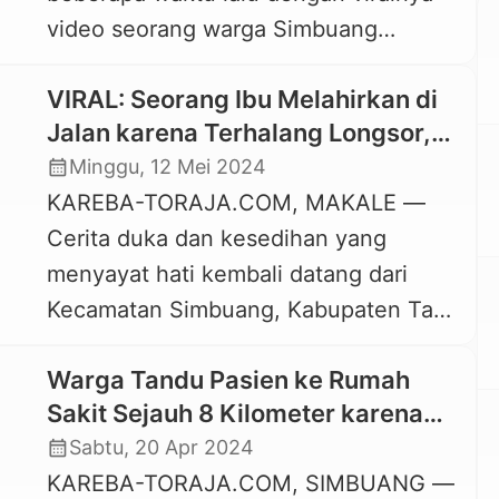
video seorang warga Simbuang
mendiami kedua kecamatan tersebut
ditandu sepanjang 4 kilometer akibat
merupakan pendudukan […]
VIRAL: Seorang Ibu Melahirkan di
akses jalan yang tidak bisa dilalaui
Jalan karena Terhalang Longsor,
ambulance, kini nasib naas kembali
Bayinya Meninggal
calendar_month
Minggu, 12 Mei 2024
dirasakan oleh warga Simbuang,
KAREBA-TORAJA.COM, MAKALE —
seorang Ibu (MA) terpaksa menepih di
Cerita duka dan kesedihan yang
pinggir jalan poros untuk melahirkan
menyayat hati kembali datang dari
karena jalan yang biasanya dilalui oleh
Kecamatan Simbuang, Kabupaten Tana
kendaraan belum […]
Toraja, Sulawesi Selatan. Sabtu, 11 Mei
Warga Tandu Pasien ke Rumah
2024, seorang ibu hamil bernama Indo’
Sakit Sejauh 8 Kilometer karena
Almi harus melahirkan bayinya di
Jalan Tertutup Longsor
calendar_month
Sabtu, 20 Apr 2024
tengah perjalanan saat dirujuk ke
KAREBA-TORAJA.COM, SIMBUANG —
Rumah Sakit di Makale, Tana Toraja.