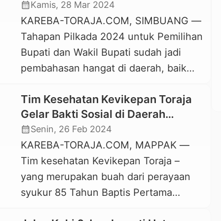
Puskesmas Pembantu?
calendar_month
Kamis, 28 Mar 2024
ini melakukan aksi unjuk rasa meminta
KAREBA-TORAJA.COM, SIMBUANG —
pertanggungjawaban Pj Gubernur
Tahapan Pilkada 2024 untuk Pemilihan
Sulawesi Selatan karena telah menarik
Bupati dan Wakil Bupati sudah jadi
anggaran yang telah disepakati
pembahasan hangat di daerah, baik
pemerintah Provinsi Sulawesi Selatan
Kabupaten, Kota, maupun lingkup
dengan masyarakat Simbuang-
Tim Kesehatan Kevikepan Toraja
Provinsi. Kabupaten Tana Toraja sala
Mappak. […]
Gelar Bakti Sosial di Daerah
satunya Kabupaten yang akan
Terpencil Tana Toraja
calendar_month
Senin, 26 Feb 2024
menggelar pemilihan Bupati dan Wakil
KAREBA-TORAJA.COM, MAPPAK —
Bupati untuk Pilkada 2024. Ditengah
Tim kesehatan Kevikepan Toraja –
situasi hingar-bingar pembahasan
yang merupakan buah dari perayaan
calon Bupati dan Wakil Bupati Tana
syukur 85 Tahun Baptis Pertama
Toraja untuk Pilkada 2024 […]
Katolik di Toraja beberapa waktu lalu –