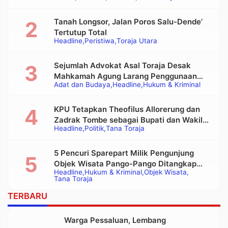
Tanah Longsor, Jalan Poros Salu-Dende’
Tertutup Total
Headline
Peristiwa
Toraja Utara
Sejumlah Advokat Asal Toraja Desak
Mahkamah Agung Larang Penggunaan
Adat dan Budaya
Headline
Hukum & Kriminal
Alat Berat pada Eksekusi Rumah Adat
Tongkonan
KPU Tetapkan Theofilus Allorerung dan
Zadrak Tombe sebagai Bupati dan Wakil
Headline
Politik
Tana Toraja
Bupati Tana Toraja Terpilih
5 Pencuri Sparepart Milik Pengunjung
Objek Wisata Pango-Pango Ditangkap
Headline
Hukum & Kriminal
Objek Wisata
Polisi
Tana Toraja
TERBARU
Warga Pessaluan, Lembang