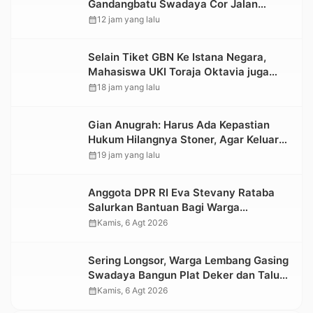
Gandangbatu Swadaya Cor Jalan
Kabupaten
calendar_month
12 jam yang lalu
Selain Tiket GBN Ke Istana Negara,
Mahasiswa UKI Toraja Oktavia juga
Lolos ke Pekan Seni Mahasiswa
calendar_month
18 jam yang lalu
Nasional 2026
Gian Anugrah: Harus Ada Kepastian
Hukum Hilangnya Stoner, Agar Keluarga
tidak Larut dalam Trauma dan
calendar_month
19 jam yang lalu
Kesedihan Berkepanjangan
Anggota DPR RI Eva Stevany Rataba
Salurkan Bantuan Bagi Warga
Terdampak Longsor di Buntu Pepasan
calendar_month
Kamis, 6 Agt 2026
Sering Longsor, Warga Lembang Gasing
Swadaya Bangun Plat Deker dan Talut
Jalan Penghubung Antar Lembang
calendar_month
Kamis, 6 Agt 2026