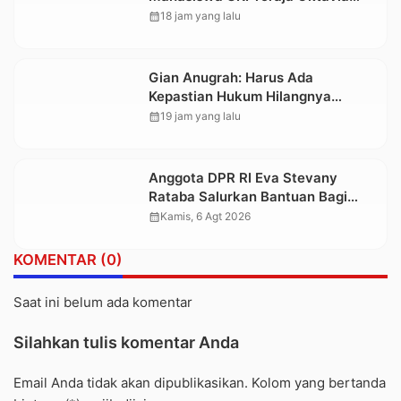
juga Lolos ke Pekan Seni
calendar_month
18 jam yang lalu
Mahasiswa Nasional 2026
Gian Anugrah: Harus Ada
Kepastian Hukum Hilangnya
Stoner, Agar Keluarga tidak Larut
calendar_month
19 jam yang lalu
dalam Trauma dan Kesedihan
Berkepanjangan
Anggota DPR RI Eva Stevany
Rataba Salurkan Bantuan Bagi
Warga Terdampak Longsor di
calendar_month
Kamis, 6 Agt 2026
Buntu Pepasan
KOMENTAR (0)
Saat ini belum ada komentar
Silahkan tulis komentar Anda
Email Anda tidak akan dipublikasikan. Kolom yang bertanda