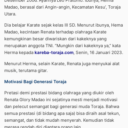
Desember 2006. Ayahnya Leo Pratomo. Ibunya, Helma
Madao, berasal dari Angin-angin, Kecamatan Kesu’, Toraja
Utara.
Dia belajar Karate sejak kelas III SD. Menurut ibunya, Hema
Madao, kecintaan Renata terhadap olahraga Karate
kemungkinan besar diwariskan dari kakeknya yang
merupakan anggota TNI. “Mungkin dari kakeknya ya,” kata
Herma kepada
kareba-toraja.com
, Senin, 16 Januari 2023.
Menurut Herma, selain Karate, Renata juga menyukai alat
musik, terutama gitar.
Motivasi Bagi Generasi Toraja
Pretasi demi prestasi bidang olahraga yang diukir oleh
Renata Glory Madao ini sejatinya mesti menjadi motivasi
dan pelecut semangat bagi generasi muda Toraja. Bahwa
semua prestasi (di bidang apa saja) bisa diraih asal tekun,
semangat, dan tidak mudah menyerah. Kemudian tidak
merasa rendah diri diantara orang lain.