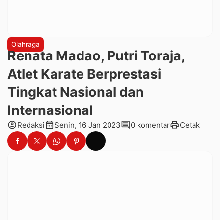
Olahraga
Renata Madao, Putri Toraja,
Atlet Karate Berprestasi
Tingkat Nasional dan
Internasional
account_circle
calendar_month
comment
print
Redaksi
Senin, 16 Jan 2023
0 komentar
Cetak