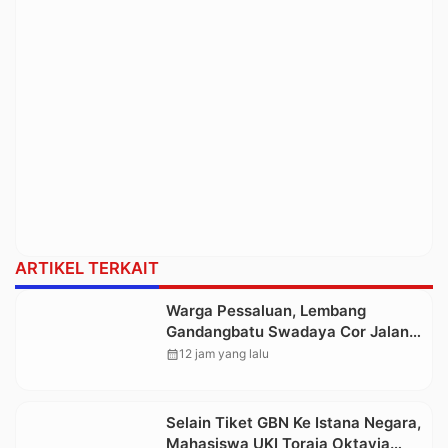
ARTIKEL TERKAIT
Warga Pessaluan, Lembang
Gandangbatu Swadaya Cor Jalan
Kabupaten
calendar_month
12 jam yang lalu
Selain Tiket GBN Ke Istana Negara,
Mahasiswa UKI Toraja Oktavia