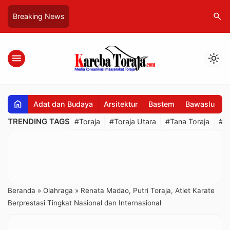
search
Breaking News
menu
light_mode
home
Adat dan Budaya
Arsitektur
Bastem
Bawaslu
B
TRENDING TAGS
#Toraja
#Toraja Utara
#Tana Toraja
#R
Beranda
»
Olahraga
»
Renata Madao, Putri Toraja, Atlet Karate
Berprestasi Tingkat Nasional dan Internasional