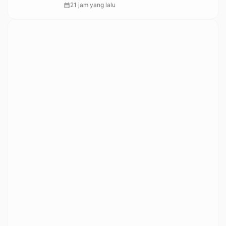
Kemensos
calendar_month
21 jam yang lalu