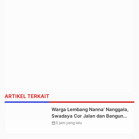
ARTIKEL TERKAIT
Warga Lembang Nanna’ Nanggala,
Swadaya Cor Jalan dan Bangun
Jembatan
calendar_month
3 jam yang lalu