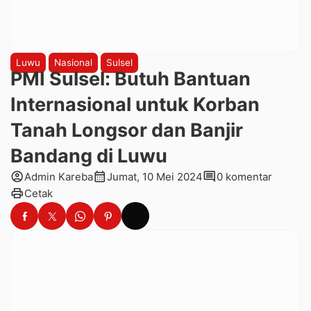
Luwu
Nasional
Sulsel
PMI Sulsel: Butuh Bantuan
Internasional untuk Korban
Tanah Longsor dan Banjir
Bandang di Luwu
account_circle
calendar_month
comment
Admin Kareba
Jumat, 10 Mei 2024
0 komentar
print
Cetak