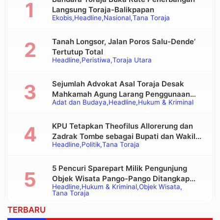
Langsung Toraja-Balikpapan
Ekobis
Headline
Nasional
Tana Toraja
Tanah Longsor, Jalan Poros Salu-Dende’
Tertutup Total
Headline
Peristiwa
Toraja Utara
Sejumlah Advokat Asal Toraja Desak
Mahkamah Agung Larang Penggunaan
Adat dan Budaya
Headline
Hukum & Kriminal
Alat Berat pada Eksekusi Rumah Adat
Tongkonan
KPU Tetapkan Theofilus Allorerung dan
Zadrak Tombe sebagai Bupati dan Wakil
Headline
Politik
Tana Toraja
Bupati Tana Toraja Terpilih
5 Pencuri Sparepart Milik Pengunjung
Objek Wisata Pango-Pango Ditangkap
Headline
Hukum & Kriminal
Objek Wisata
Polisi
Tana Toraja
TERBARU