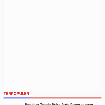
TERPOPULER
Bandara Toraja Buka Rute Penerbangan