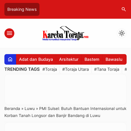
search
Breaking News
menu
light_mode
home
Adat dan Budaya
Arsitektur
Bastem
Bawaslu
B
TRENDING TAGS
#Toraja
#Toraja Utara
#Tana Toraja
#R
Beranda
»
Luwu
»
PMI Sulsel: Butuh Bantuan Internasional untuk
Korban Tanah Longsor dan Banjir Bandang di Luwu