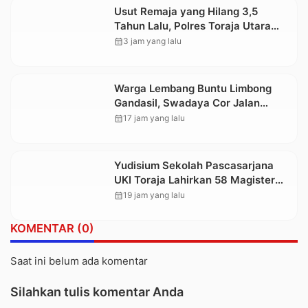
Usut Remaja yang Hilang 3,5
Tahun Lalu, Polres Toraja Utara
Kembali Datangi TKP
calendar_month
3 jam yang lalu
Warga Lembang Buntu Limbong
Gandasil, Swadaya Cor Jalan
Sepanjang 500 Meter
calendar_month
17 jam yang lalu
Yudisium Sekolah Pascasarjana
UKI Toraja Lahirkan 58 Magister
Baru
calendar_month
19 jam yang lalu
KOMENTAR (0)
Saat ini belum ada komentar
Silahkan tulis komentar Anda