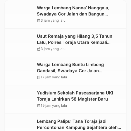
Warga Lembang Nanna’ Nanggala,
Swadaya Cor Jalan dan Bangun
Jembatan
calendar_month
3 jam yang lalu
Usut Remaja yang Hilang 3,5 Tahun
Lalu, Polres Toraja Utara Kembali
Datangi TKP
calendar_month
3 jam yang lalu
Warga Lembang Buntu Limbong
Gandasil, Swadaya Cor Jalan
Sepanjang 500 Meter
calendar_month
17 jam yang lalu
Yudisium Sekolah Pascasarjana UKI
Toraja Lahirkan 58 Magister Baru
calendar_month
19 jam yang lalu
Lembang Palipu’ Tana Toraja jadi
Percontohan Kampung Sejahtera oleh