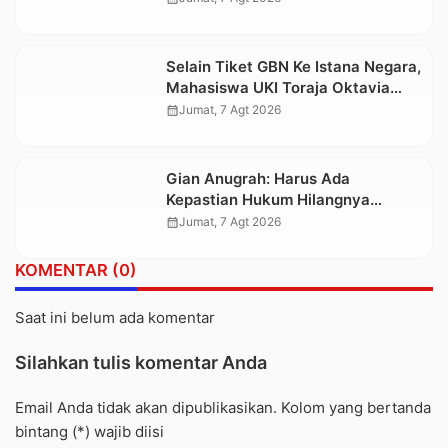
Selain Tiket GBN Ke Istana Negara,
Mahasiswa UKI Toraja Oktavia
juga Lolos ke Pekan Seni
calendar_month
Jumat, 7 Agt 2026
Mahasiswa Nasional 2026
Gian Anugrah: Harus Ada
Kepastian Hukum Hilangnya
Stoner, Agar Keluarga tidak Larut
calendar_month
Jumat, 7 Agt 2026
dalam Trauma dan Kesedihan
Berkepanjangan
KOMENTAR (0)
Saat ini belum ada komentar
Silahkan tulis komentar Anda
Email Anda tidak akan dipublikasikan. Kolom yang bertanda
bintang (*) wajib diisi