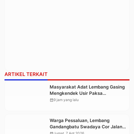
ARTIKEL TERKAIT
Masyarakat Adat Lembang Gasing
Mengkendek Usir Paksa
Penggarap yang Rusak Kawasan
calendar_month
9 jam yang lalu
Hutan
Warga Pessaluan, Lembang
Gandangbatu Swadaya Cor Jalan
Kabupaten
calendar_month
Jumat, 7 Agt 2026