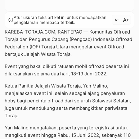
Atur ukuran teks artikel ini untuk mendapatkan
text_increase
info
text_decrease
pengalaman membaca terbaik.
KAREBA-TORAJA.COM, RANTEPAO — Komunitas Offroad
Toraja dan Pengurus Cabang (Pengcab) Indonesia Offroad
Federation (IOF) Toraja Utara menggelar event Offroad
bertajuk Jelajah Wisata Toraja.
Event yang bakal diikuti ratusan mobil offroad peserta ini
dilaksanakan selama dua hari, 18-19 Juni 2022.
Ketua Panitia Jelajah Wisata Toraja, Yan Malino,
menjelaskan event ini, selain sebagai ajang penyaluran
hoby bagi pencinta offroad dari seluruh Sulawesi Selatan,
juga untuk mendukung serta membangkitkan pariwisata
Toraja.
Yan Malino mengatakan, peserta yang teregistrasi untuk
mengikuti event hingga Rabu, 15 Juni 2022, sebanyak 110