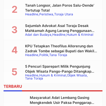
Tanah Longsor, Jalan Poros Salu-Dende’
Tertutup Total
Headline
Peristiwa
Toraja Utara
Sejumlah Advokat Asal Toraja Desak
Mahkamah Agung Larang Penggunaan
Adat dan Budaya
Headline
Hukum & Kriminal
Alat Berat pada Eksekusi Rumah Adat
Tongkonan
KPU Tetapkan Theofilus Allorerung dan
Zadrak Tombe sebagai Bupati dan Wakil
Headline
Politik
Tana Toraja
Bupati Tana Toraja Terpilih
5 Pencuri Sparepart Milik Pengunjung
Objek Wisata Pango-Pango Ditangkap
Headline
Hukum & Kriminal
Objek Wisata
Polisi
Tana Toraja
TERBARU
Masyarakat Adat Lembang Gasing
Mengkendek Usir Paksa Penggarap