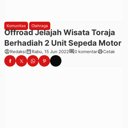
Komunitas
Olahraga
Offroad Jelajah Wisata Toraja
Berhadiah 2 Unit Sepeda Motor
account_circle
calendar_month
comment
print
Redaksi
Rabu, 15 Jun 2022
0 komentar
Cetak