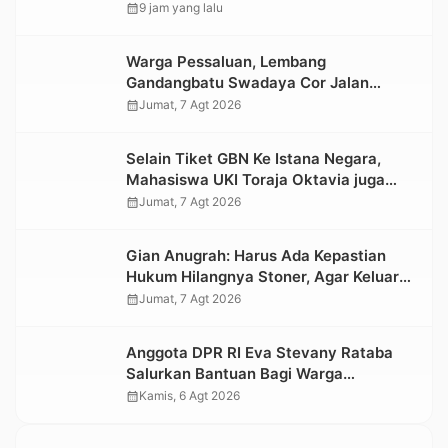
yang Rusak Kawasan Hutan
calendar_month
9 jam yang lalu
Warga Pessaluan, Lembang
Gandangbatu Swadaya Cor Jalan
Kabupaten
calendar_month
Jumat, 7 Agt 2026
Selain Tiket GBN Ke Istana Negara,
Mahasiswa UKI Toraja Oktavia juga
Lolos ke Pekan Seni Mahasiswa
calendar_month
Jumat, 7 Agt 2026
Nasional 2026
Gian Anugrah: Harus Ada Kepastian
Hukum Hilangnya Stoner, Agar Keluarga
tidak Larut dalam Trauma dan
calendar_month
Jumat, 7 Agt 2026
Kesedihan Berkepanjangan
Anggota DPR RI Eva Stevany Rataba
Salurkan Bantuan Bagi Warga
Terdampak Longsor di Buntu Pepasan
calendar_month
Kamis, 6 Agt 2026