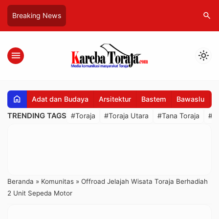
search
Breaking News
menu
light_mode
home
Adat dan Budaya
Arsitektur
Bastem
Bawaslu
B
TRENDING TAGS
#Toraja
#Toraja Utara
#Tana Toraja
#R
Beranda
»
Komunitas
»
Offroad Jelajah Wisata Toraja Berhadiah
2 Unit Sepeda Motor