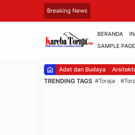
Breaking News
BERANDA
I
SAMPLE PAG
home
Adat dan Budaya
Arsitekt
TRENDING TAGS
#Toraja
#Tora