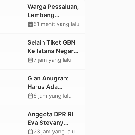
Warga Pessaluan,
Lembang
Gandangbatu
calendar_month
51 menit yang lalu
Swadaya Cor
Jalan Kabupaten
Selain Tiket GBN
Ke Istana Negara,
Mahasiswa UKI
calendar_month
7 jam yang lalu
Toraja Oktavia
juga Lolos ke
Gian Anugrah:
Pekan Seni
Harus Ada
Mahasiswa
Kepastian Hukum
calendar_month
8 jam yang lalu
Nasional 2026
Hilangnya Stoner,
Agar Keluarga
Anggota DPR RI
tidak Larut dalam
Eva Stevany
Trauma dan
Rataba Salurkan
calendar_month
23 jam yang lalu