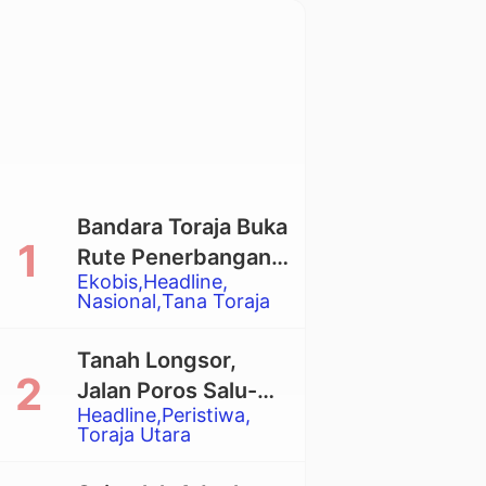
Bandara Toraja Buka
Rute Penerbangan
Ekobis
Headline
Langsung Toraja-
Nasional
Tana Toraja
Balikpapan
Tanah Longsor,
Jalan Poros Salu-
Headline
Peristiwa
Dende’ Tertutup
Toraja Utara
Total