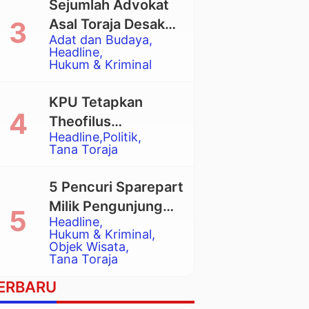
Sejumlah Advokat
Asal Toraja Desak
Adat dan Budaya
Mahkamah Agung
Headline
Larang Penggunaan
Hukum & Kriminal
Alat Berat pada
Eksekusi Rumah
KPU Tetapkan
Adat Tongkonan
Theofilus
Headline
Politik
Allorerung dan
Tana Toraja
Zadrak Tombe
sebagai Bupati dan
5 Pencuri Sparepart
Wakil Bupati Tana
Milik Pengunjung
Toraja Terpilih
Headline
Objek Wisata
Hukum & Kriminal
Pango-Pango
Objek Wisata
Tana Toraja
Ditangkap Polisi
ERBARU