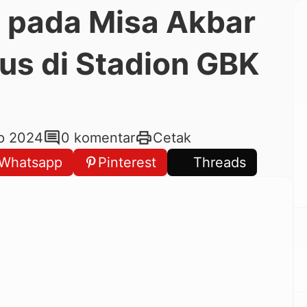
a pada Misa Akbar
us di Stadion GBK
comment
print
p 2024
0 komentar
Cetak
Whatsapp
Pinterest
Threads