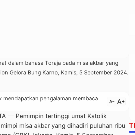
t dalam bahasa Toraja pada misa akbar yang
adion Gelora Bung Karno, Kamis, 5 September 2024.
untuk mendapatkan pengalaman membaca
text_increase
text_decrease
— Pemimpin tertinggi umat Katolik
T
mimpi misa akbar yang dihadiri puluhan ribu