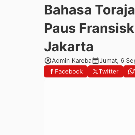
Bahasa Toraj
Paus Fransisk
Jakarta
account_circle
calendar_month
Admin Kareba
Jumat, 6 Se
Facebook
Twitter