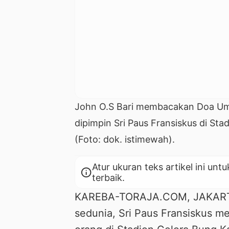
John O.S Bari membacakan Doa Uma
dipimpin Sri Paus Fransiskus di St
(Foto: dok. istimewah).
Atur ukuran teks artikel ini 
info
terbaik.
KAREBA-TORAJA.COM, JAKARTA 
sedunia, Sri Paus Fransiskus me