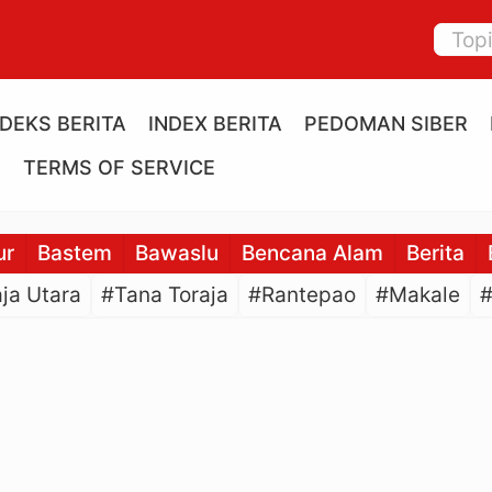
NDEKS BERITA
INDEX BERITA
PEDOMAN SIBER
E
TERMS OF SERVICE
ur
Bastem
Bawaslu
Bencana Alam
Berita
ja Utara
#Tana Toraja
#Rantepao
#Makale
#