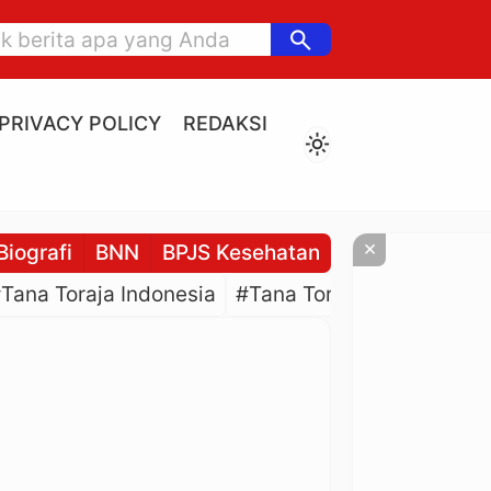
search
PRIVACY POLICY
REDAKSI
light_mode
×
Biografi
BNN
BPJS Kesehatan
BPJS Ketenaga
Tana Toraja Indonesia
#Tana Toraja Culture
#P