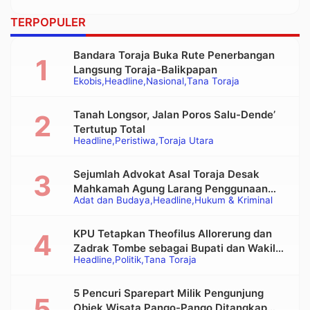
TERPOPULER
Bandara Toraja Buka Rute Penerbangan
Langsung Toraja-Balikpapan
Ekobis
Headline
Nasional
Tana Toraja
Tanah Longsor, Jalan Poros Salu-Dende’
Tertutup Total
Headline
Peristiwa
Toraja Utara
Sejumlah Advokat Asal Toraja Desak
Mahkamah Agung Larang Penggunaan
Adat dan Budaya
Headline
Hukum & Kriminal
Alat Berat pada Eksekusi Rumah Adat
Tongkonan
KPU Tetapkan Theofilus Allorerung dan
Zadrak Tombe sebagai Bupati dan Wakil
Headline
Politik
Tana Toraja
Bupati Tana Toraja Terpilih
5 Pencuri Sparepart Milik Pengunjung
Objek Wisata Pango-Pango Ditangkap