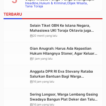
Headline
Hukum & Kriminal
Objek Wisata
Polisi
Tana Toraja
TERBARU
Selain Tiket GBN Ke Istana Negara,
Mahasiswa UKI Toraja Oktavia juga
Lolos ke Pekan Seni Mahasiswa
calendar_month
20 menit yang lalu
Nasional 2026
Gian Anugrah: Harus Ada Kepastian
Hukum Hilangnya Stoner, Agar Keluarga
tidak Larut dalam Trauma dan
calendar_month
1 jam yang lalu
Kesedihan Berkepanjangan
Anggota DPR RI Eva Stevany Rataba
Salurkan Bantuan Bagi Warga
Terdampak Longsor di Buntu Pepasan
calendar_month
16 jam yang lalu
Sering Longsor, Warga Lembang Gasing
Swadaya Bangun Plat Deker dan Talut
Jalan Penghubung Antar Lembang
calendar_month
16 jam yang lalu