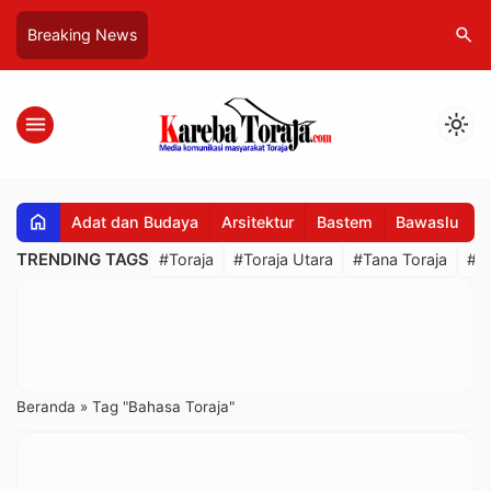
search
Breaking News
menu
light_mode
home
Adat dan Budaya
Arsitektur
Bastem
Bawaslu
B
TRENDING TAGS
#Toraja
#Toraja Utara
#Tana Toraja
#R
Beranda
»
Tag "Bahasa Toraja"