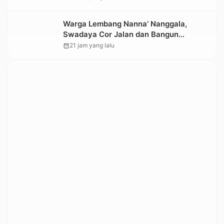
Warga Lembang Nanna’ Nanggala,
Swadaya Cor Jalan dan Bangun
Jembatan
calendar_month
21 jam yang lalu