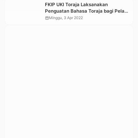
FKIP UKI Toraja Laksanakan
Penguatan Bahasa Toraja bagi Pelaku
Industri Kreatif
calendar_month
Minggu, 3 Apr 2022