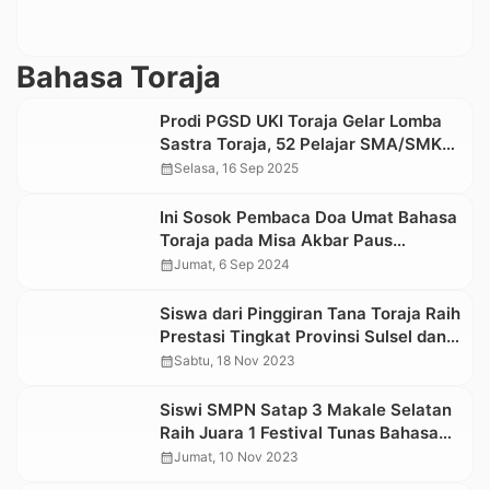
Bahasa Toraja
Prodi PGSD UKI Toraja Gelar Lomba
Sastra Toraja, 52 Pelajar SMA/SMK
Unjuk Bakat
calendar_month
Selasa, 16 Sep 2025
Ini Sosok Pembaca Doa Umat Bahasa
Toraja pada Misa Akbar Paus
Fransiskus di Stadion GBK Jakarta
calendar_month
Jumat, 6 Sep 2024
Siswa dari Pinggiran Tana Toraja Raih
Prestasi Tingkat Provinsi Sulsel dan
Sulbar
calendar_month
Sabtu, 18 Nov 2023
Siswi SMPN Satap 3 Makale Selatan
Raih Juara 1 Festival Tunas Bahasa
Ibu Tingkat Provinsi
calendar_month
Jumat, 10 Nov 2023