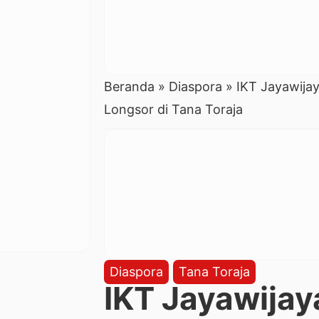
Beranda
»
Diaspora
»
IKT Jayawija
Longsor di Tana Toraja
Diaspora
Tana Toraja
IKT Jayawija