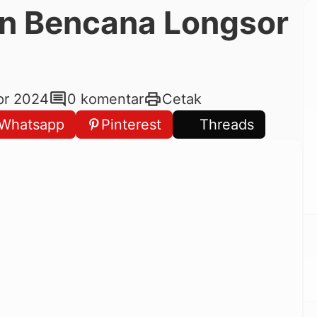
n Bencana Longsor
comment
print
pr 2024
0 komentar
Cetak
Whatsapp
Pinterest
Threads