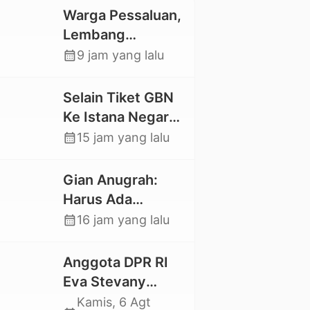
Warga Pessaluan,
Lembang
Gandangbatu
calendar_month
9 jam yang lalu
Swadaya Cor
Jalan Kabupaten
Selain Tiket GBN
Ke Istana Negara,
Mahasiswa UKI
calendar_month
15 jam yang lalu
Toraja Oktavia
juga Lolos ke
Gian Anugrah:
Pekan Seni
Harus Ada
Mahasiswa
Kepastian Hukum
calendar_month
16 jam yang lalu
Nasional 2026
Hilangnya Stoner,
Agar Keluarga
Anggota DPR RI
tidak Larut dalam
Eva Stevany
Trauma dan
Rataba Salurkan
Kamis, 6 Agt