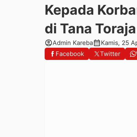
Kepada Korba
di Tana Toraja
account_circle
calendar_month
Admin Kareba
Kamis, 25 A
Facebook
Twitter