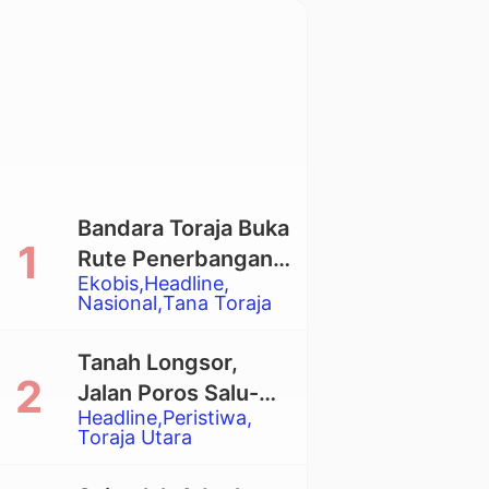
Bandara Toraja Buka
Rute Penerbangan
Ekobis
Headline
Langsung Toraja-
Nasional
Tana Toraja
Balikpapan
Tanah Longsor,
Jalan Poros Salu-
Headline
Peristiwa
Dende’ Tertutup
Toraja Utara
Total