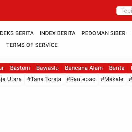
NDEKS BERITA
INDEX BERITA
PEDOMAN SIBER
E
TERMS OF SERVICE
ur
Bastem
Bawaslu
Bencana Alam
Berita
ja Utara
#Tana Toraja
#Rantepao
#Makale
#