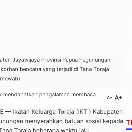
upaten Jayawijaya Provinsi Papua Pegunungan
korban bencana yang terjadi di Tana Toraja
timewah).
untuk mendapatkan pengalaman membaca
text_increase
text_decrease
Ikatan Keluarga Toraja (IKT ) Kabupaten
gunungan menyerahkan batuan sosial kepada
T
Tana Toraja beberapa waktu lalu.