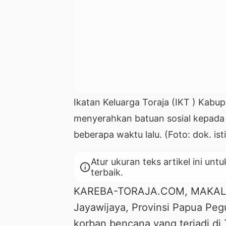
Ikatan Keluarga Toraja (IKT ) Kab
menyerahkan batuan sosial kepada 
beberapa waktu lalu. (Foto: dok. is
Atur ukuran teks artikel ini 
info
terbaik.
KAREBA-TORAJA.COM, MAKALE — 
Jayawijaya, Provinsi Papua Pe
korban bencana yang terjadi di 