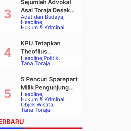
Sejumlah Advokat
Asal Toraja Desak
Adat dan Budaya
Mahkamah Agung
Headline
Larang Penggunaan
Hukum & Kriminal
Alat Berat pada
Eksekusi Rumah
KPU Tetapkan
Adat Tongkonan
Theofilus
Headline
Politik
Allorerung dan
Tana Toraja
Zadrak Tombe
sebagai Bupati dan
5 Pencuri Sparepart
Wakil Bupati Tana
Milik Pengunjung
Toraja Terpilih
Headline
Objek Wisata
Hukum & Kriminal
Pango-Pango
Objek Wisata
Tana Toraja
Ditangkap Polisi
ERBARU