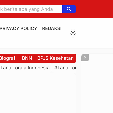
search
PRIVACY POLICY
REDAKSI
light_mode
×
Biografi
BNN
BPJS Kesehatan
BPJS Ketenaga
Tana Toraja Indonesia
#Tana Toraja Culture
#P