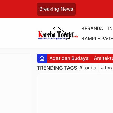
Breaking News
BERANDA
I
SAMPLE PAG
home
Adat dan Budaya
Arsitekt
TRENDING TAGS
#Toraja
#Tora