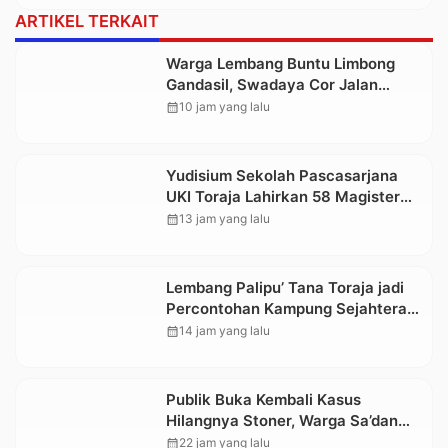
ARTIKEL TERKAIT
Warga Lembang Buntu Limbong
Gandasil, Swadaya Cor Jalan
Sepanjang 500 Meter
calendar_month
10 jam yang lalu
Yudisium Sekolah Pascasarjana
UKI Toraja Lahirkan 58 Magister
Baru
calendar_month
13 jam yang lalu
Lembang Palipu’ Tana Toraja jadi
Percontohan Kampung Sejahtera
oleh Kemensos
calendar_month
14 jam yang lalu
Publik Buka Kembali Kasus
Hilangnya Stoner, Warga Sa’dan
Malimbong, DPRD dan Stakeholder
calendar_month
22 jam yang lalu