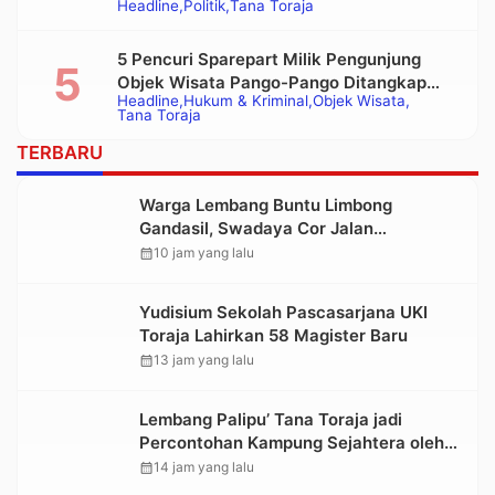
Headline
Politik
Tana Toraja
Bupati Tana Toraja Terpilih
5 Pencuri Sparepart Milik Pengunjung
Objek Wisata Pango-Pango Ditangkap
Headline
Hukum & Kriminal
Objek Wisata
Polisi
Tana Toraja
TERBARU
Warga Lembang Buntu Limbong
Gandasil, Swadaya Cor Jalan
Sepanjang 500 Meter
calendar_month
10 jam yang lalu
Yudisium Sekolah Pascasarjana UKI
Toraja Lahirkan 58 Magister Baru
calendar_month
13 jam yang lalu
Lembang Palipu’ Tana Toraja jadi
Percontohan Kampung Sejahtera oleh
Kemensos
calendar_month
14 jam yang lalu