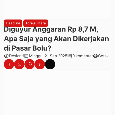
Headline
Toraja Utara
Diguyur Anggaran Rp 8,7 M,
Apa Saja yang Akan Dikerjakan
di Pasar Bolu?
account_circle
calendar_month
comment
print
Desianti
Minggu, 21 Sep 2025
0 komentar
Cetak