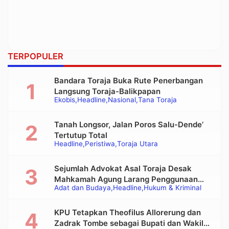
TERPOPULER
Bandara Toraja Buka Rute Penerbangan
Langsung Toraja-Balikpapan
Ekobis
Headline
Nasional
Tana Toraja
Tanah Longsor, Jalan Poros Salu-Dende’
Tertutup Total
Headline
Peristiwa
Toraja Utara
Sejumlah Advokat Asal Toraja Desak
Mahkamah Agung Larang Penggunaan
Adat dan Budaya
Headline
Hukum & Kriminal
Alat Berat pada Eksekusi Rumah Adat
Tongkonan
KPU Tetapkan Theofilus Allorerung dan
Zadrak Tombe sebagai Bupati dan Wakil