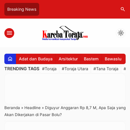
search
Breaking News
menu
light_mode
home
Adat dan Budaya
Arsitektur
Bastem
Bawaslu
B
TRENDING TAGS
#Toraja
#Toraja Utara
#Tana Toraja
#R
Beranda
»
Headline
»
Diguyur Anggaran Rp 8,7 M, Apa Saja yang
Akan Dikerjakan di Pasar Bolu?