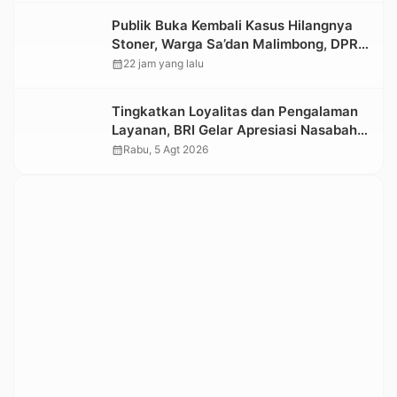
Publik Buka Kembali Kasus Hilangnya
Stoner, Warga Sa’dan Malimbong, DPRD
dan Stakeholder Terkait Diminta
calendar_month
22 jam yang lalu
Bersikap
Tingkatkan Loyalitas dan Pengalaman
Layanan, BRI Gelar Apresiasi Nasabah
Pensiunan
calendar_month
Rabu, 5 Agt 2026