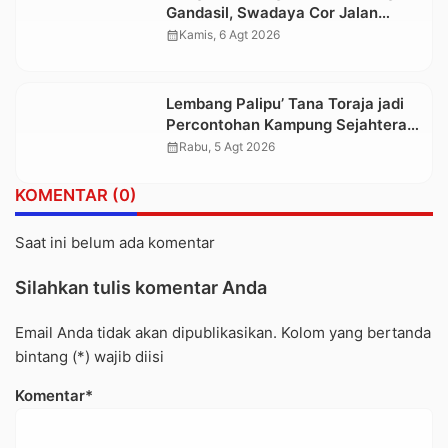
Gandasil, Swadaya Cor Jalan
Sepanjang 500 Meter
calendar_month
Kamis, 6 Agt 2026
Lembang Palipu’ Tana Toraja jadi
Percontohan Kampung Sejahtera
oleh Kemensos
calendar_month
Rabu, 5 Agt 2026
KOMENTAR (0)
Saat ini belum ada komentar
Silahkan tulis komentar Anda
Email Anda tidak akan dipublikasikan. Kolom yang bertanda
bintang (*) wajib diisi
Komentar*