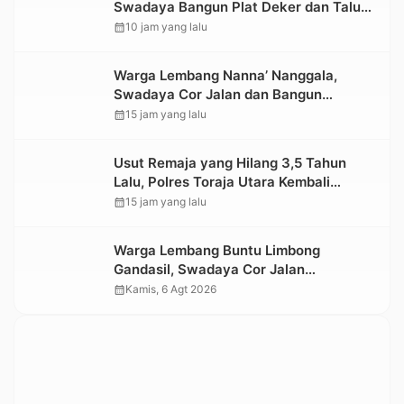
Swadaya Bangun Plat Deker dan Talut
Jalan Penghubung Antar Lembang
calendar_month
10 jam yang lalu
Warga Lembang Nanna’ Nanggala,
Swadaya Cor Jalan dan Bangun
Jembatan
calendar_month
15 jam yang lalu
Usut Remaja yang Hilang 3,5 Tahun
Lalu, Polres Toraja Utara Kembali
Datangi TKP
calendar_month
15 jam yang lalu
Warga Lembang Buntu Limbong
Gandasil, Swadaya Cor Jalan
Sepanjang 500 Meter
calendar_month
Kamis, 6 Agt 2026