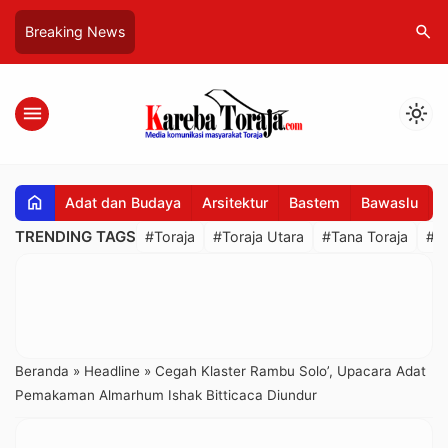
search
Breaking News
menu
light_mode
home
Adat dan Budaya
Arsitektur
Bastem
Bawaslu
B
TRENDING TAGS
#Toraja
#Toraja Utara
#Tana Toraja
#R
Beranda
»
Headline
»
Cegah Klaster Rambu Solo’, Upacara Adat
Pemakaman Almarhum Ishak Bitticaca Diundur