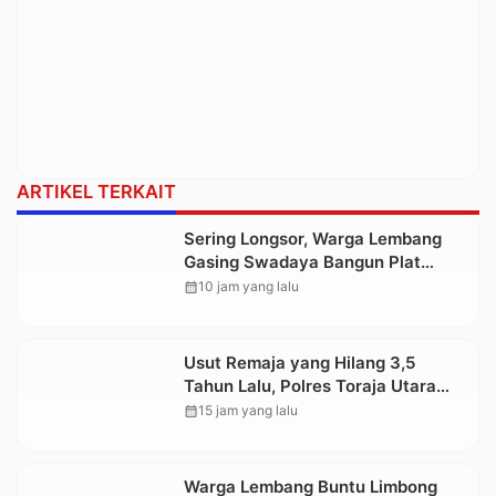
ARTIKEL TERKAIT
Sering Longsor, Warga Lembang
Gasing Swadaya Bangun Plat
Deker dan Talut Jalan Penghubung
calendar_month
10 jam yang lalu
Antar Lembang
Usut Remaja yang Hilang 3,5
Tahun Lalu, Polres Toraja Utara
Kembali Datangi TKP
calendar_month
15 jam yang lalu
Warga Lembang Buntu Limbong