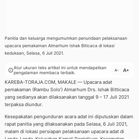
Panitia dan keluarga mengumumkan penundaan pelaksanaan
upacara pemakaman Almarhum Ishak Biticaca di lokasi
kedukaan, Selasa, 6 Juli 2021.
Atur ukuran teks artikel ini untuk mendapatkan
text_increase
info
text_decrease
pengalaman membaca terbaik.
KAREBA-TORAJA.COM, MAKALE — Upacara adat
pemakaman (Rambu Solo’) Almarhum Drs. Ishak Bitticaca
yang sedianya akan dilaksanakan tanggal 9 – 17 Juli 2021
terpaksa diundur.
Kesepakatan pengunduran acara adat ini diputuskan dalam
rapat panitia yang dilaksanakan pada Selasa, 6 Juli 2021,
malam di lokasi persiapan pelaksanaan upacara adat di
Landa-Landa, Kelurahan Kamali Pentalluan, Kecamatan