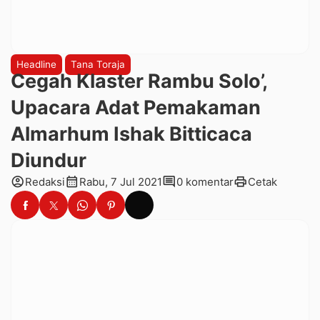
Headline
Tana Toraja
Cegah Klaster Rambu Solo’,
Upacara Adat Pemakaman
Almarhum Ishak Bitticaca
Diundur
account_circle
calendar_month
comment
print
Redaksi
Rabu, 7 Jul 2021
0 komentar
Cetak