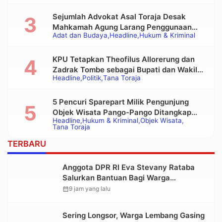
Sejumlah Advokat Asal Toraja Desak
Mahkamah Agung Larang Penggunaan
Adat dan Budaya
Headline
Hukum & Kriminal
Alat Berat pada Eksekusi Rumah Adat
Tongkonan
KPU Tetapkan Theofilus Allorerung dan
Zadrak Tombe sebagai Bupati dan Wakil
Headline
Politik
Tana Toraja
Bupati Tana Toraja Terpilih
5 Pencuri Sparepart Milik Pengunjung
Objek Wisata Pango-Pango Ditangkap
Headline
Hukum & Kriminal
Objek Wisata
Polisi
Tana Toraja
TERBARU
Anggota DPR RI Eva Stevany Rataba
Salurkan Bantuan Bagi Warga
Terdampak Longsor di Buntu Pepasan
calendar_month
9 jam yang lalu
Sering Longsor, Warga Lembang Gasing