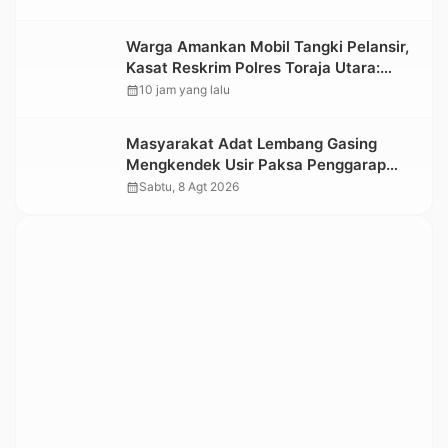
Informasi Objek Wisata Berbasis Digital
Warga Amankan Mobil Tangki Pelansir,
Kasat Reskrim Polres Toraja Utara:
Proses Hukum Berjalan Transparan
calendar_month
10 jam yang lalu
Masyarakat Adat Lembang Gasing
Mengkendek Usir Paksa Penggarap
yang Rusak Kawasan Hutan
calendar_month
Sabtu, 8 Agt 2026