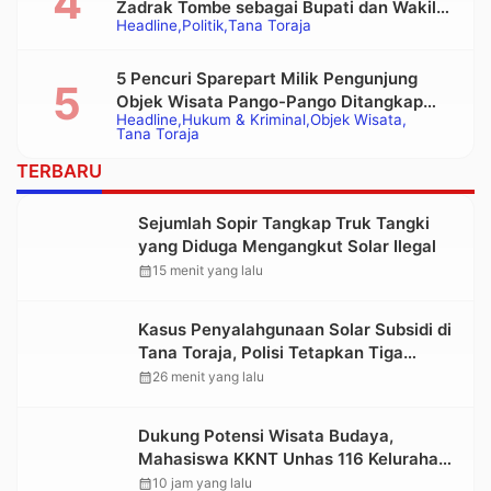
Zadrak Tombe sebagai Bupati dan Wakil
Headline
Politik
Tana Toraja
Bupati Tana Toraja Terpilih
5 Pencuri Sparepart Milik Pengunjung
Objek Wisata Pango-Pango Ditangkap
Headline
Hukum & Kriminal
Objek Wisata
Polisi
Tana Toraja
TERBARU
Sejumlah Sopir Tangkap Truk Tangki
yang Diduga Mengangkut Solar Ilegal
calendar_month
15 menit yang lalu
Kasus Penyalahgunaan Solar Subsidi di
Tana Toraja, Polisi Tetapkan Tiga
Tersangka Baru
calendar_month
26 menit yang lalu
Dukung Potensi Wisata Budaya,
Mahasiswa KKNT Unhas 116 Kelurahan
Nonongan Utara Pasang Papan
calendar_month
10 jam yang lalu