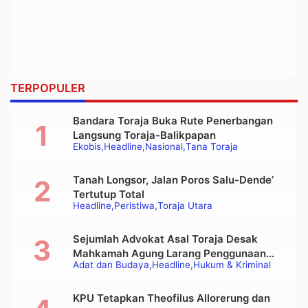
TERPOPULER
Bandara Toraja Buka Rute Penerbangan
Langsung Toraja-Balikpapan
Ekobis
Headline
Nasional
Tana Toraja
Tanah Longsor, Jalan Poros Salu-Dende’
Tertutup Total
Headline
Peristiwa
Toraja Utara
Sejumlah Advokat Asal Toraja Desak
Mahkamah Agung Larang Penggunaan
Adat dan Budaya
Headline
Hukum & Kriminal
Alat Berat pada Eksekusi Rumah Adat
Tongkonan
KPU Tetapkan Theofilus Allorerung dan