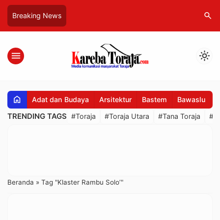
search
Breaking News
menu
light_mode
home
Adat dan Budaya
Arsitektur
Bastem
Bawaslu
B
TRENDING TAGS
#Toraja
#Toraja Utara
#Tana Toraja
#R
Beranda
»
Tag "Klaster Rambu Solo’"