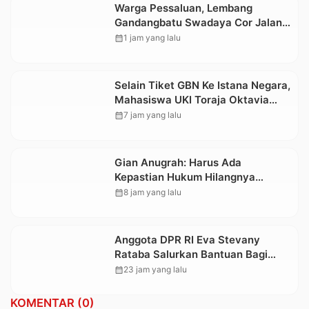
Warga Pessaluan, Lembang
Gandangbatu Swadaya Cor Jalan
Kabupaten
calendar_month
1 jam yang lalu
Selain Tiket GBN Ke Istana Negara,
Mahasiswa UKI Toraja Oktavia
juga Lolos ke Pekan Seni
calendar_month
7 jam yang lalu
Mahasiswa Nasional 2026
Gian Anugrah: Harus Ada
Kepastian Hukum Hilangnya
Stoner, Agar Keluarga tidak Larut
calendar_month
8 jam yang lalu
dalam Trauma dan Kesedihan
Berkepanjangan
Anggota DPR RI Eva Stevany
Rataba Salurkan Bantuan Bagi
Warga Terdampak Longsor di
calendar_month
23 jam yang lalu
Buntu Pepasan
KOMENTAR (0)