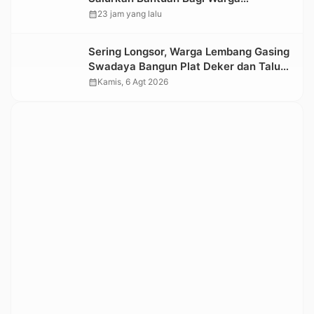
Terdampak Longsor di Buntu Pepasan
calendar_month
23 jam yang lalu
Sering Longsor, Warga Lembang Gasing
Swadaya Bangun Plat Deker dan Talut
Jalan Penghubung Antar Lembang
calendar_month
Kamis, 6 Agt 2026