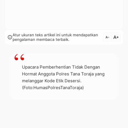
Atur ukuran teks artikel ini untuk mendapatkan
text_increase
info
text_decrease
pengalaman membaca terbaik.
Upacara Pemberhentian Tidak Dengan
Hormat Anggota Polres Tana Toraja yang
melanggar Kode Etik Desersi.
(Foto:HumasPolresTanaToraja)