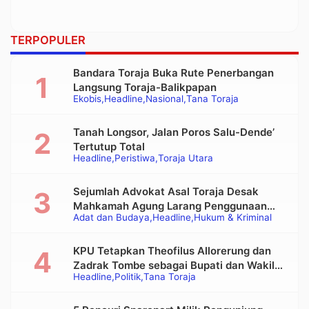
TERPOPULER
Bandara Toraja Buka Rute Penerbangan
Langsung Toraja-Balikpapan
Ekobis
Headline
Nasional
Tana Toraja
Tanah Longsor, Jalan Poros Salu-Dende’
Tertutup Total
Headline
Peristiwa
Toraja Utara
Sejumlah Advokat Asal Toraja Desak
Mahkamah Agung Larang Penggunaan
Adat dan Budaya
Headline
Hukum & Kriminal
Alat Berat pada Eksekusi Rumah Adat
Tongkonan
KPU Tetapkan Theofilus Allorerung dan
Zadrak Tombe sebagai Bupati dan Wakil
Headline
Politik
Tana Toraja
Bupati Tana Toraja Terpilih