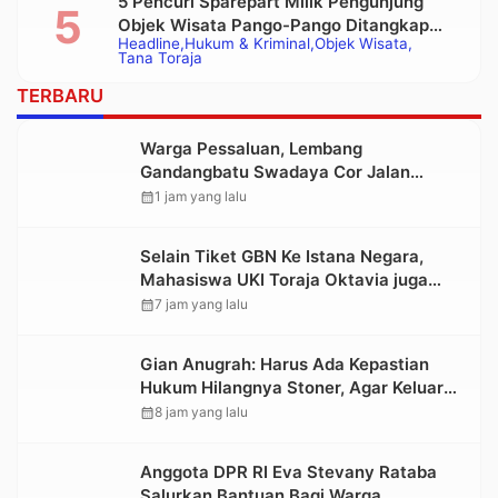
5 Pencuri Sparepart Milik Pengunjung
Objek Wisata Pango-Pango Ditangkap
Headline
Hukum & Kriminal
Objek Wisata
Polisi
Tana Toraja
TERBARU
Warga Pessaluan, Lembang
Gandangbatu Swadaya Cor Jalan
Kabupaten
calendar_month
1 jam yang lalu
Selain Tiket GBN Ke Istana Negara,
Mahasiswa UKI Toraja Oktavia juga
Lolos ke Pekan Seni Mahasiswa
calendar_month
7 jam yang lalu
Nasional 2026
Gian Anugrah: Harus Ada Kepastian
Hukum Hilangnya Stoner, Agar Keluarga
tidak Larut dalam Trauma dan
calendar_month
8 jam yang lalu
Kesedihan Berkepanjangan
Anggota DPR RI Eva Stevany Rataba
Salurkan Bantuan Bagi Warga