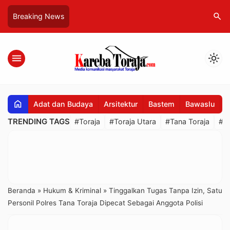
search
Breaking News
menu
light_mode
home
Adat dan Budaya
Arsitektur
Bastem
Bawaslu
B
TRENDING TAGS
#Toraja
#Toraja Utara
#Tana Toraja
#R
Beranda
»
Hukum & Kriminal
»
Tinggalkan Tugas Tanpa Izin, Satu
Personil Polres Tana Toraja Dipecat Sebagai Anggota Polisi