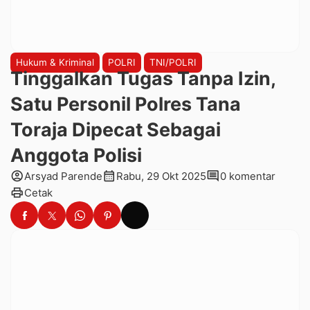
Hukum & Kriminal
POLRI
TNI/POLRI
Tinggalkan Tugas Tanpa Izin,
Satu Personil Polres Tana
Toraja Dipecat Sebagai
Anggota Polisi
account_circle
calendar_month
comment
Arsyad Parende
Rabu, 29 Okt 2025
0 komentar
print
Cetak