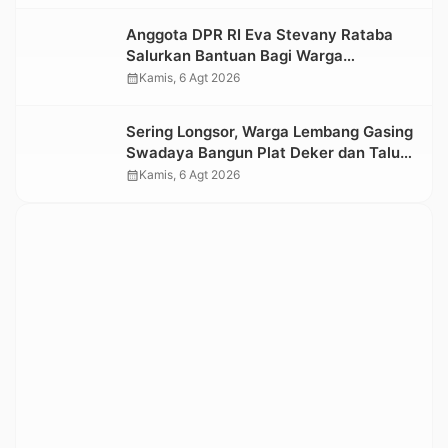
Kesedihan Berkepanjangan
Anggota DPR RI Eva Stevany Rataba
Salurkan Bantuan Bagi Warga
Terdampak Longsor di Buntu Pepasan
calendar_month
Kamis, 6 Agt 2026
Sering Longsor, Warga Lembang Gasing
Swadaya Bangun Plat Deker dan Talut
Jalan Penghubung Antar Lembang
calendar_month
Kamis, 6 Agt 2026