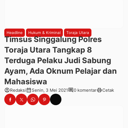
Headline
Hukum & Kriminal
Toraja Utara
Timsus Singgalung Polres
Toraja Utara Tangkap 8
Terduga Pelaku Judi Sabung
Ayam, Ada Oknum Pelajar dan
Mahasiswa
account_circle
calendar_month
comment
print
Redaksi
Senin, 3 Mei 2021
0 komentar
Cetak