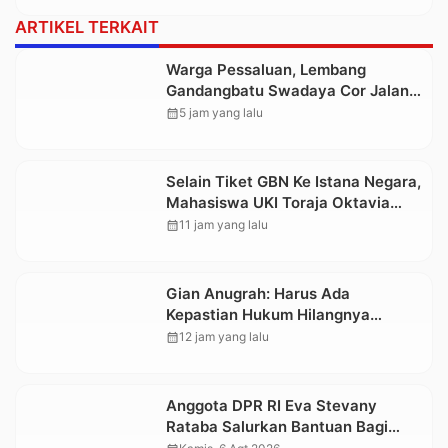
ARTIKEL TERKAIT
Warga Pessaluan, Lembang
Gandangbatu Swadaya Cor Jalan
Kabupaten
calendar_month
5 jam yang lalu
Selain Tiket GBN Ke Istana Negara,
Mahasiswa UKI Toraja Oktavia
juga Lolos ke Pekan Seni
calendar_month
11 jam yang lalu
Mahasiswa Nasional 2026
Gian Anugrah: Harus Ada
Kepastian Hukum Hilangnya
Stoner, Agar Keluarga tidak Larut
calendar_month
12 jam yang lalu
dalam Trauma dan Kesedihan
Berkepanjangan
Anggota DPR RI Eva Stevany
Rataba Salurkan Bantuan Bagi
Warga Terdampak Longsor di