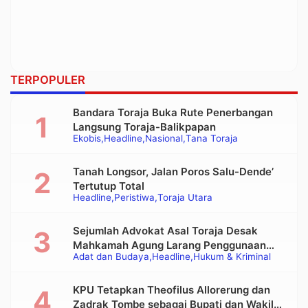
TERPOPULER
Bandara Toraja Buka Rute Penerbangan
Langsung Toraja-Balikpapan
Ekobis
Headline
Nasional
Tana Toraja
Tanah Longsor, Jalan Poros Salu-Dende’
Tertutup Total
Headline
Peristiwa
Toraja Utara
Sejumlah Advokat Asal Toraja Desak
Mahkamah Agung Larang Penggunaan
Adat dan Budaya
Headline
Hukum & Kriminal
Alat Berat pada Eksekusi Rumah Adat
Tongkonan
KPU Tetapkan Theofilus Allorerung dan
Zadrak Tombe sebagai Bupati dan Wakil