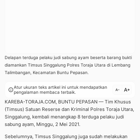
Delapan terduga pelaku judi sabung ayam beserta barang bukti
diamankan Timsus Singgalung Polres Toraja Utara di Lembang
Talimbangan, Kecamatan Buntu Pepasan.
Atur ukuran teks artikel ini untuk mendapatkan
text_increase
info
text_decrease
pengalaman membaca terbaik.
KAREBA-TORAJA.COM, BUNTU PEPASAN — Tim Khusus
(Timsus) Satuan Reserse dan Kriminal Polres Toraja Utara,
Singgalung, kembali menangkap 8 terduga pelaku judi
sabung ayam, Minggu, 2 Mei 2021.
Sebelumnya, Timsus Singgalung juga sudah melakukan