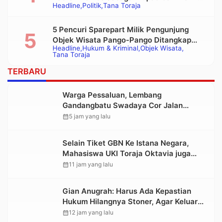
Headline
Politik
Tana Toraja
Bupati Tana Toraja Terpilih
5 Pencuri Sparepart Milik Pengunjung
Objek Wisata Pango-Pango Ditangkap
Headline
Hukum & Kriminal
Objek Wisata
Polisi
Tana Toraja
TERBARU
Warga Pessaluan, Lembang
Gandangbatu Swadaya Cor Jalan
Kabupaten
calendar_month
5 jam yang lalu
Selain Tiket GBN Ke Istana Negara,
Mahasiswa UKI Toraja Oktavia juga
Lolos ke Pekan Seni Mahasiswa
calendar_month
11 jam yang lalu
Nasional 2026
Gian Anugrah: Harus Ada Kepastian
Hukum Hilangnya Stoner, Agar Keluarga
tidak Larut dalam Trauma dan
calendar_month
12 jam yang lalu