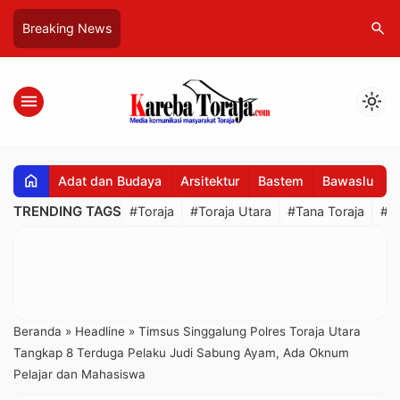
search
Breaking News
menu
light_mode
home
Adat dan Budaya
Arsitektur
Bastem
Bawaslu
B
TRENDING TAGS
#Toraja
#Toraja Utara
#Tana Toraja
#R
Beranda
»
Headline
»
Timsus Singgalung Polres Toraja Utara
Tangkap 8 Terduga Pelaku Judi Sabung Ayam, Ada Oknum
Pelajar dan Mahasiswa