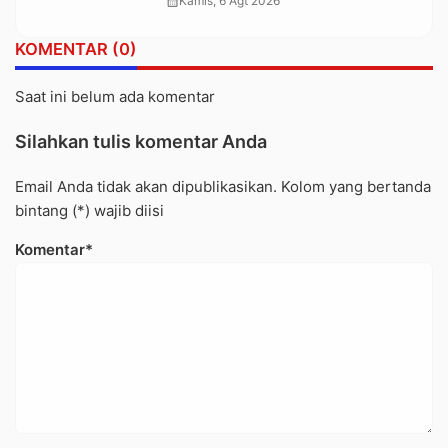
calendar_month
Kamis, 6 Agt 2026
Buntu Pepasan
KOMENTAR (0)
Saat ini belum ada komentar
Silahkan tulis komentar Anda
Email Anda tidak akan dipublikasikan. Kolom yang bertanda
bintang (*) wajib diisi
Komentar*