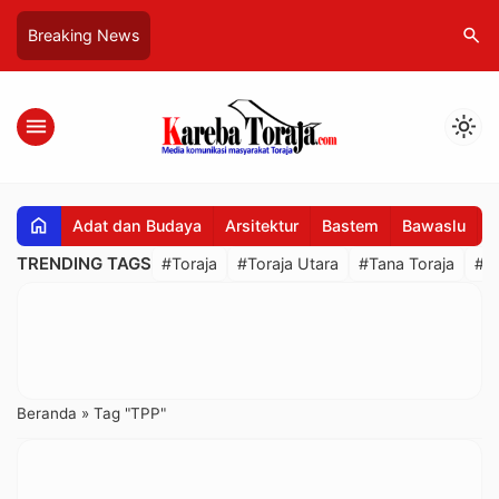
search
Breaking News
menu
light_mode
home
Adat dan Budaya
Arsitektur
Bastem
Bawaslu
B
TRENDING TAGS
#Toraja
#Toraja Utara
#Tana Toraja
#R
Beranda
»
Tag "TPP"