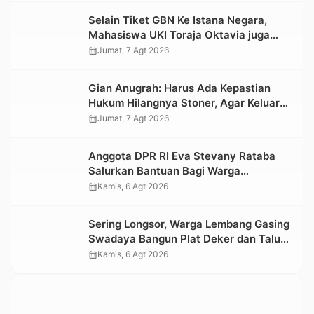
Selain Tiket GBN Ke Istana Negara,
Mahasiswa UKI Toraja Oktavia juga
Lolos ke Pekan Seni Mahasiswa
calendar_month
Jumat, 7 Agt 2026
Nasional 2026
Gian Anugrah: Harus Ada Kepastian
Hukum Hilangnya Stoner, Agar Keluarga
tidak Larut dalam Trauma dan
calendar_month
Jumat, 7 Agt 2026
Kesedihan Berkepanjangan
Anggota DPR RI Eva Stevany Rataba
Salurkan Bantuan Bagi Warga
Terdampak Longsor di Buntu Pepasan
calendar_month
Kamis, 6 Agt 2026
Sering Longsor, Warga Lembang Gasing
Swadaya Bangun Plat Deker dan Talut
Jalan Penghubung Antar Lembang
calendar_month
Kamis, 6 Agt 2026