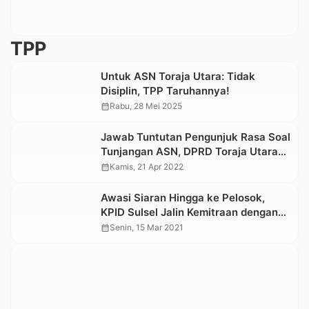
TPP
Untuk ASN Toraja Utara: Tidak
Disiplin, TPP Taruhannya!
calendar_month
Rabu, 28 Mei 2025
Jawab Tuntutan Pengunjuk Rasa Soal
Tunjangan ASN, DPRD Toraja Utara
Akan Panggil Pemerintah
calendar_month
Kamis, 21 Apr 2022
Awasi Siaran Hingga ke Pelosok,
KPID Sulsel Jalin Kemitraan dengan
Pendamping Desa
calendar_month
Senin, 15 Mar 2021