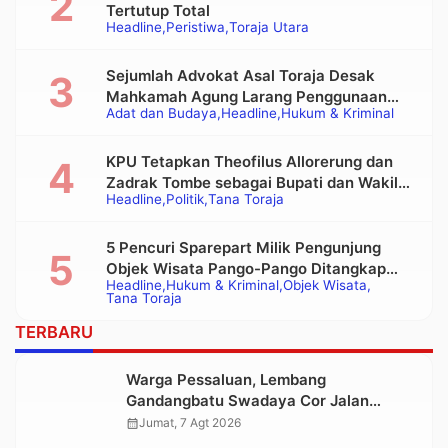
Tertutup Total
Headline
Peristiwa
Toraja Utara
Sejumlah Advokat Asal Toraja Desak
Mahkamah Agung Larang Penggunaan
Adat dan Budaya
Headline
Hukum & Kriminal
Alat Berat pada Eksekusi Rumah Adat
Tongkonan
KPU Tetapkan Theofilus Allorerung dan
Zadrak Tombe sebagai Bupati dan Wakil
Headline
Politik
Tana Toraja
Bupati Tana Toraja Terpilih
5 Pencuri Sparepart Milik Pengunjung
Objek Wisata Pango-Pango Ditangkap
Headline
Hukum & Kriminal
Objek Wisata
Polisi
Tana Toraja
TERBARU
Warga Pessaluan, Lembang
Gandangbatu Swadaya Cor Jalan
Kabupaten
calendar_month
Jumat, 7 Agt 2026