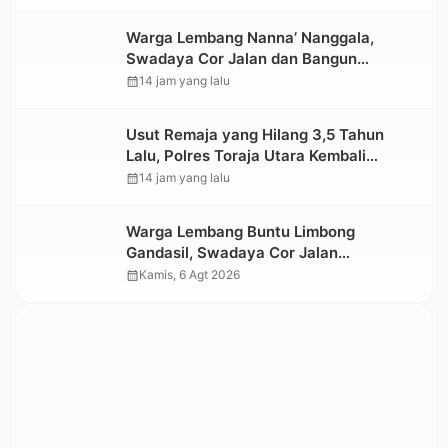
Warga Lembang Nanna’ Nanggala,
Swadaya Cor Jalan dan Bangun
Jembatan
calendar_month
14 jam yang lalu
Usut Remaja yang Hilang 3,5 Tahun
Lalu, Polres Toraja Utara Kembali
Datangi TKP
calendar_month
14 jam yang lalu
Warga Lembang Buntu Limbong
Gandasil, Swadaya Cor Jalan
Sepanjang 500 Meter
calendar_month
Kamis, 6 Agt 2026