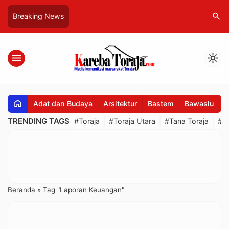
search
Breaking News
menu
light_mode
home
Adat dan Budaya
Arsitektur
Bastem
Bawaslu
B
TRENDING TAGS
#Toraja
#Toraja Utara
#Tana Toraja
#R
Beranda
»
Tag "Laporan Keuangan"