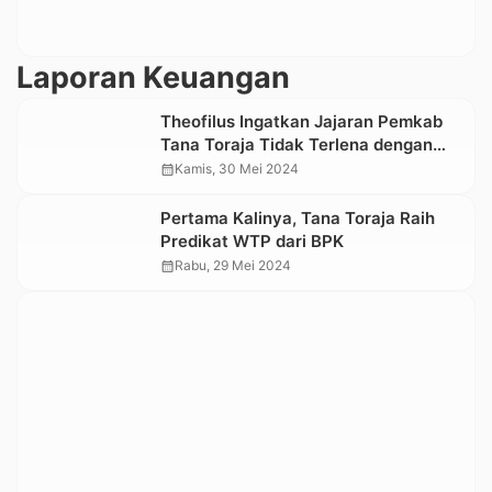
Laporan Keuangan
Theofilus Ingatkan Jajaran Pemkab
Tana Toraja Tidak Terlena dengan
Opini WTP dari BPK
calendar_month
Kamis, 30 Mei 2024
Pertama Kalinya, Tana Toraja Raih
Predikat WTP dari BPK
calendar_month
Rabu, 29 Mei 2024