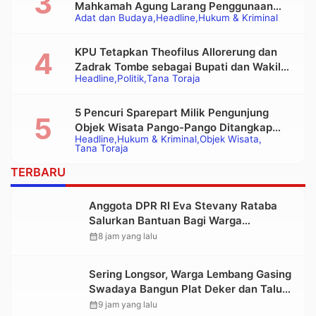
Mahkamah Agung Larang Penggunaan
Adat dan Budaya
Headline
Hukum & Kriminal
Alat Berat pada Eksekusi Rumah Adat
Tongkonan
KPU Tetapkan Theofilus Allorerung dan
Zadrak Tombe sebagai Bupati dan Wakil
Headline
Politik
Tana Toraja
Bupati Tana Toraja Terpilih
5 Pencuri Sparepart Milik Pengunjung
Objek Wisata Pango-Pango Ditangkap
Headline
Hukum & Kriminal
Objek Wisata
Polisi
Tana Toraja
TERBARU
Anggota DPR RI Eva Stevany Rataba
Salurkan Bantuan Bagi Warga
Terdampak Longsor di Buntu Pepasan
calendar_month
8 jam yang lalu
Sering Longsor, Warga Lembang Gasing
Swadaya Bangun Plat Deker dan Talut
Jalan Penghubung Antar Lembang
calendar_month
9 jam yang lalu