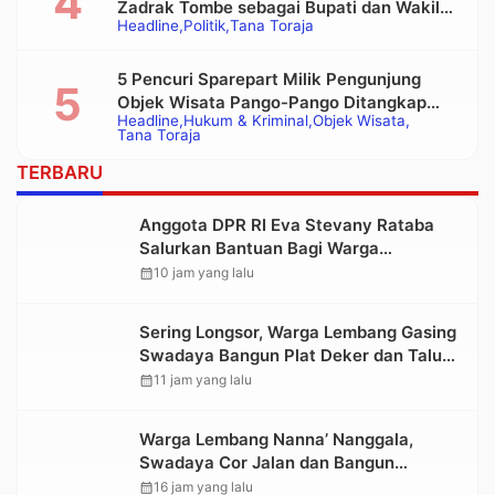
Zadrak Tombe sebagai Bupati dan Wakil
Headline
Politik
Tana Toraja
Bupati Tana Toraja Terpilih
5 Pencuri Sparepart Milik Pengunjung
Objek Wisata Pango-Pango Ditangkap
Headline
Hukum & Kriminal
Objek Wisata
Polisi
Tana Toraja
TERBARU
Anggota DPR RI Eva Stevany Rataba
Salurkan Bantuan Bagi Warga
Terdampak Longsor di Buntu Pepasan
calendar_month
10 jam yang lalu
Sering Longsor, Warga Lembang Gasing
Swadaya Bangun Plat Deker dan Talut
Jalan Penghubung Antar Lembang
calendar_month
11 jam yang lalu
Warga Lembang Nanna’ Nanggala,
Swadaya Cor Jalan dan Bangun
Jembatan
calendar_month
16 jam yang lalu