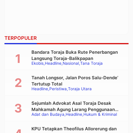
TERPOPULER
Bandara Toraja Buka Rute Penerbangan
Langsung Toraja-Balikpapan
Ekobis
Headline
Nasional
Tana Toraja
Tanah Longsor, Jalan Poros Salu-Dende’
Tertutup Total
Headline
Peristiwa
Toraja Utara
Sejumlah Advokat Asal Toraja Desak
Mahkamah Agung Larang Penggunaan
Adat dan Budaya
Headline
Hukum & Kriminal
Alat Berat pada Eksekusi Rumah Adat
Tongkonan
KPU Tetapkan Theofilus Allorerung dan