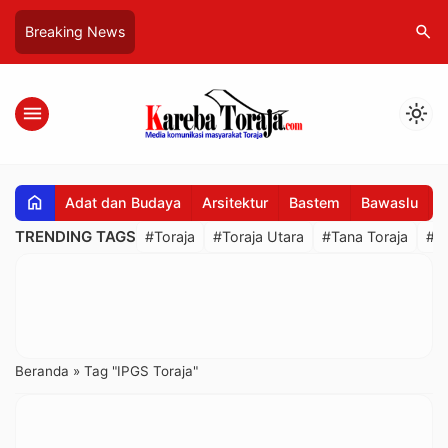
search
Breaking News
menu
light_mode
home
Adat dan Budaya
Arsitektur
Bastem
Bawaslu
B
TRENDING TAGS
#Toraja
#Toraja Utara
#Tana Toraja
#R
Beranda
»
Tag "IPGS Toraja"