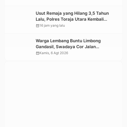
Usut Remaja yang Hilang 3,5 Tahun
Lalu, Polres Toraja Utara Kembali
Datangi TKP
calendar_month
16 jam yang lalu
Warga Lembang Buntu Limbong
Gandasil, Swadaya Cor Jalan
Sepanjang 500 Meter
calendar_month
Kamis, 6 Agt 2026