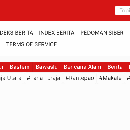
NDEKS BERITA
INDEX BERITA
PEDOMAN SIBER
E
TERMS OF SERVICE
ur
Bastem
Bawaslu
Bencana Alam
Berita
ja Utara
#Tana Toraja
#Rantepao
#Makale
#