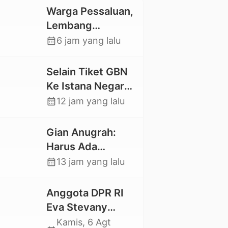
Warga Pessaluan,
Lembang
Gandangbatu
calendar_month
6 jam yang lalu
Swadaya Cor
Jalan Kabupaten
Selain Tiket GBN
Ke Istana Negara,
Mahasiswa UKI
calendar_month
12 jam yang lalu
Toraja Oktavia
juga Lolos ke
Gian Anugrah:
Pekan Seni
Harus Ada
Mahasiswa
Kepastian Hukum
calendar_month
13 jam yang lalu
Nasional 2026
Hilangnya Stoner,
Agar Keluarga
Anggota DPR RI
tidak Larut dalam
Eva Stevany
Trauma dan
Rataba Salurkan
Kamis, 6 Agt