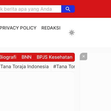
search
PRIVACY POLICY
REDAKSI
light_mode
×
Biografi
BNN
BPJS Kesehatan
BPJS Ketenaga
Tana Toraja Indonesia
#Tana Toraja Culture
#P