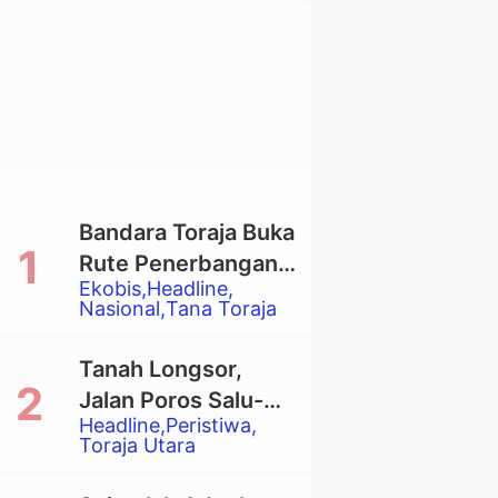
Bandara Toraja Buka
Rute Penerbangan
Ekobis
Headline
Langsung Toraja-
Nasional
Tana Toraja
Balikpapan
Tanah Longsor,
Jalan Poros Salu-
Headline
Peristiwa
Dende’ Tertutup
Toraja Utara
Total