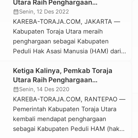
Utara Raih Penghargaan
Kabupaten Peduli HAM
calendar_month
Senin, 12 Des 2022
KAREBA-TORAJA.COM, JAKARTA —
Kabupaten Toraja Utara meraih
penghargaan sebagai Kabupaten
Peduli Hak Asasi Manusia (HAM) dari
Menteri Hukum dan HAM Republik
Ketiga Kalinya, Pemkab Toraja
Indonesia. Penghargaan ini diterima
Utara Raih Penghargaan
Wakil Bupati Toraja Utara, Frederik
Kabupaten Peduli HAM
calendar_month
Senin, 14 Des 2020
Victor Palimbong, Senin, 12 Desember
KAREBA-TORAJA.COM, RANTEPAO —
2022. Penghargaan tahun 2022 ini
Pemerintah Kabupaten Toraja Utara
adalah yang ketiga kalinya secara
kembali mendapat penghargaan
berturut-turut diterima Kabupaten
sebagai Kabupaten Peduli HAM (hak
Toraja Utara. Tahun ini ada 72