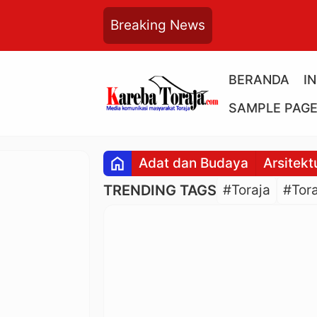
Breaking News
BERANDA
I
SAMPLE PAG
home
Adat dan Budaya
Arsitekt
TRENDING TAGS
#Toraja
#Tora