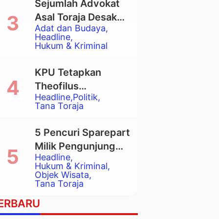
Sejumlah Advokat
Asal Toraja Desak
Adat dan Budaya
Mahkamah Agung
Headline
Larang Penggunaan
Hukum & Kriminal
Alat Berat pada
Eksekusi Rumah
KPU Tetapkan
Adat Tongkonan
Theofilus
Headline
Politik
Allorerung dan
Tana Toraja
Zadrak Tombe
sebagai Bupati dan
5 Pencuri Sparepart
Wakil Bupati Tana
Milik Pengunjung
Toraja Terpilih
Headline
Objek Wisata
Hukum & Kriminal
Pango-Pango
Objek Wisata
Tana Toraja
Ditangkap Polisi
ERBARU