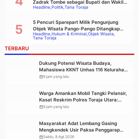
Zadrak Tombe sebagai Bupati dan Wakil
Headline
Politik
Tana Toraja
Bupati Tana Toraja Terpilih
5 Pencuri Sparepart Milik Pengunjung
Objek Wisata Pango-Pango Ditangkap
Headline
Hukum & Kriminal
Objek Wisata
Polisi
Tana Toraja
TERBARU
Dukung Potensi Wisata Budaya,
Mahasiswa KKNT Unhas 116 Kelurahan
Nonongan Utara Pasang Papan
calendar_month
9 jam yang lalu
Informasi Objek Wisata Berbasis Digital
Warga Amankan Mobil Tangki Pelansir,
Kasat Reskrim Polres Toraja Utara:
Proses Hukum Berjalan Transparan
calendar_month
9 jam yang lalu
Masyarakat Adat Lembang Gasing
Mengkendek Usir Paksa Penggarap
yang Rusak Kawasan Hutan
calendar_month
Sabtu, 8 Agt 2026