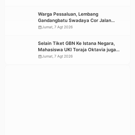
Warga Pessaluan, Lembang
Gandangbatu Swadaya Cor Jalan
Kabupaten
calendar_month
Jumat, 7 Agt 2026
Selain Tiket GBN Ke Istana Negara,
Mahasiswa UKI Toraja Oktavia juga
Lolos ke Pekan Seni Mahasiswa
calendar_month
Jumat, 7 Agt 2026
Nasional 2026