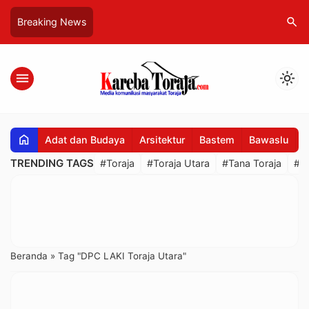
search
Breaking News
menu
light_mode
home
Adat dan Budaya
Arsitektur
Bastem
Bawaslu
B
TRENDING TAGS
#Toraja
#Toraja Utara
#Tana Toraja
#R
Beranda
»
Tag "DPC LAKI Toraja Utara"