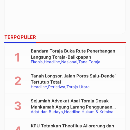
TERPOPULER
Bandara Toraja Buka Rute Penerbangan
Langsung Toraja-Balikpapan
Ekobis
Headline
Nasional
Tana Toraja
Tanah Longsor, Jalan Poros Salu-Dende’
Tertutup Total
Headline
Peristiwa
Toraja Utara
Sejumlah Advokat Asal Toraja Desak
Mahkamah Agung Larang Penggunaan
Adat dan Budaya
Headline
Hukum & Kriminal
Alat Berat pada Eksekusi Rumah Adat
Tongkonan
KPU Tetapkan Theofilus Allorerung dan