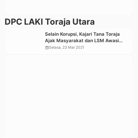
DPC LAKI Toraja Utara
Selain Korupsi, Kajari Tana Toraja
Ajak Masyarakat dan LSM Awasi
Perilaku Penegak Hukum
calendar_month
Selasa, 23 Mar 2021