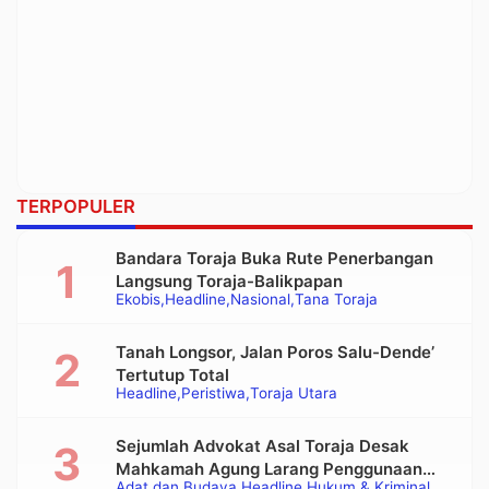
TERPOPULER
Bandara Toraja Buka Rute Penerbangan
Langsung Toraja-Balikpapan
Ekobis
Headline
Nasional
Tana Toraja
Tanah Longsor, Jalan Poros Salu-Dende’
Tertutup Total
Headline
Peristiwa
Toraja Utara
Sejumlah Advokat Asal Toraja Desak
Mahkamah Agung Larang Penggunaan
Adat dan Budaya
Headline
Hukum & Kriminal