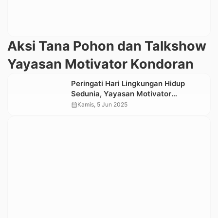
Aksi Tana Pohon dan Talkshow
Yayasan Motivator Kondoran
Peringati Hari Lingkungan Hidup
Sedunia, Yayasan Motivator
Kondoran Gelar Aksi Tanam Pohon
calendar_month
Kamis, 5 Jun 2025
dan Talkshow