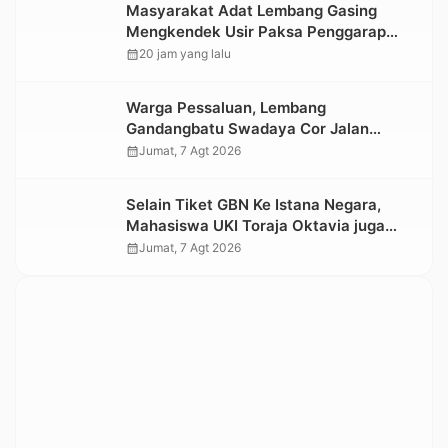
Masyarakat Adat Lembang Gasing
Mengkendek Usir Paksa Penggarap
yang Rusak Kawasan Hutan
calendar_month
20 jam yang lalu
Warga Pessaluan, Lembang
Gandangbatu Swadaya Cor Jalan
Kabupaten
calendar_month
Jumat, 7 Agt 2026
Selain Tiket GBN Ke Istana Negara,
Mahasiswa UKI Toraja Oktavia juga
Lolos ke Pekan Seni Mahasiswa
calendar_month
Jumat, 7 Agt 2026
Nasional 2026