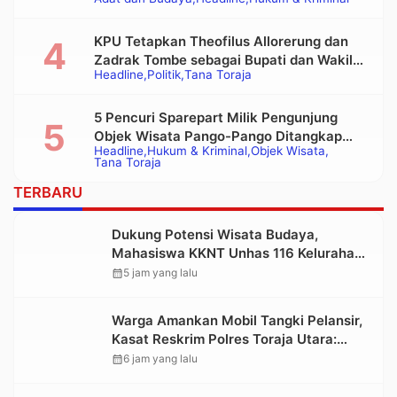
Alat Berat pada Eksekusi Rumah Adat
Tongkonan
KPU Tetapkan Theofilus Allorerung dan
Zadrak Tombe sebagai Bupati dan Wakil
Headline
Politik
Tana Toraja
Bupati Tana Toraja Terpilih
5 Pencuri Sparepart Milik Pengunjung
Objek Wisata Pango-Pango Ditangkap
Headline
Hukum & Kriminal
Objek Wisata
Polisi
Tana Toraja
TERBARU
Dukung Potensi Wisata Budaya,
Mahasiswa KKNT Unhas 116 Kelurahan
Nonongan Utara Pasang Papan
calendar_month
5 jam yang lalu
Informasi Objek Wisata Berbasis Digital
Warga Amankan Mobil Tangki Pelansir,
Kasat Reskrim Polres Toraja Utara:
Proses Hukum Berjalan Transparan
calendar_month
6 jam yang lalu