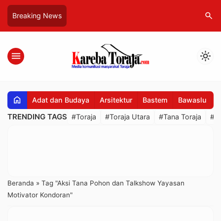
search
Breaking News
menu
light_mode
home
Adat dan Budaya
Arsitektur
Bastem
Bawaslu
B
TRENDING TAGS
#Toraja
#Toraja Utara
#Tana Toraja
#R
Beranda
»
Tag "Aksi Tana Pohon dan Talkshow Yayasan
Motivator Kondoran"