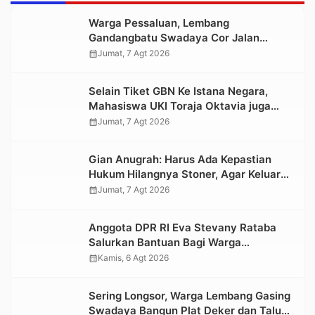
Warga Pessaluan, Lembang
Gandangbatu Swadaya Cor Jalan
Kabupaten
calendar_month
Jumat, 7 Agt 2026
Selain Tiket GBN Ke Istana Negara,
Mahasiswa UKI Toraja Oktavia juga
Lolos ke Pekan Seni Mahasiswa
calendar_month
Jumat, 7 Agt 2026
Nasional 2026
Gian Anugrah: Harus Ada Kepastian
Hukum Hilangnya Stoner, Agar Keluarga
tidak Larut dalam Trauma dan
calendar_month
Jumat, 7 Agt 2026
Kesedihan Berkepanjangan
Anggota DPR RI Eva Stevany Rataba
Salurkan Bantuan Bagi Warga
Terdampak Longsor di Buntu Pepasan
calendar_month
Kamis, 6 Agt 2026
Sering Longsor, Warga Lembang Gasing
Swadaya Bangun Plat Deker dan Talut