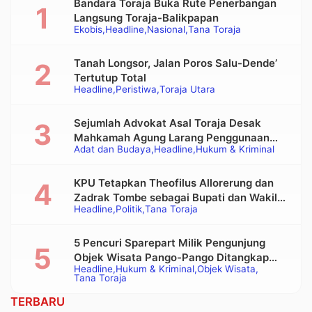
Bandara Toraja Buka Rute Penerbangan
Langsung Toraja-Balikpapan
Ekobis
Headline
Nasional
Tana Toraja
Tanah Longsor, Jalan Poros Salu-Dende’
Tertutup Total
Headline
Peristiwa
Toraja Utara
Sejumlah Advokat Asal Toraja Desak
Mahkamah Agung Larang Penggunaan
Adat dan Budaya
Headline
Hukum & Kriminal
Alat Berat pada Eksekusi Rumah Adat
Tongkonan
KPU Tetapkan Theofilus Allorerung dan
Zadrak Tombe sebagai Bupati dan Wakil
Headline
Politik
Tana Toraja
Bupati Tana Toraja Terpilih
5 Pencuri Sparepart Milik Pengunjung
Objek Wisata Pango-Pango Ditangkap
Headline
Hukum & Kriminal
Objek Wisata
Polisi
Tana Toraja
TERBARU