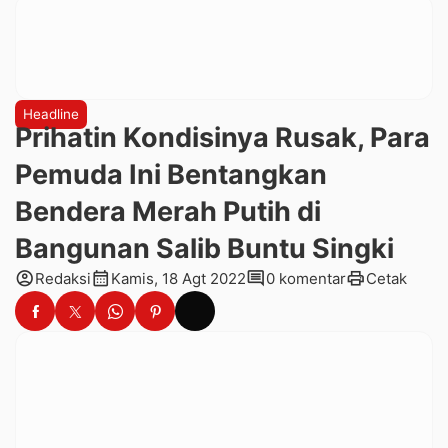
Headline
Prihatin Kondisinya Rusak, Para
Pemuda Ini Bentangkan
Bendera Merah Putih di
Bangunan Salib Buntu Singki
account_circle
calendar_month
comment
print
Redaksi
Kamis, 18 Agt 2022
0 komentar
Cetak