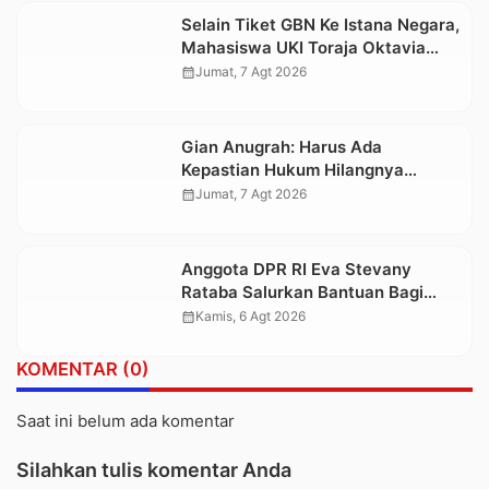
Selain Tiket GBN Ke Istana Negara,
Mahasiswa UKI Toraja Oktavia
juga Lolos ke Pekan Seni
calendar_month
Jumat, 7 Agt 2026
Mahasiswa Nasional 2026
Gian Anugrah: Harus Ada
Kepastian Hukum Hilangnya
Stoner, Agar Keluarga tidak Larut
calendar_month
Jumat, 7 Agt 2026
dalam Trauma dan Kesedihan
Berkepanjangan
Anggota DPR RI Eva Stevany
Rataba Salurkan Bantuan Bagi
Warga Terdampak Longsor di
calendar_month
Kamis, 6 Agt 2026
Buntu Pepasan
KOMENTAR (0)
Saat ini belum ada komentar
Silahkan tulis komentar Anda