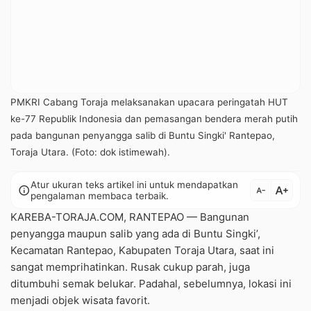
PMKRI Cabang Toraja melaksanakan upacara peringatah HUT
ke-77 Republik Indonesia dan pemasangan bendera merah putih
pada bangunan penyangga salib di Buntu Singki' Rantepao,
Toraja Utara. (Foto: dok istimewah).
Atur ukuran teks artikel ini untuk mendapatkan
text_increase
info
text_decrease
pengalaman membaca terbaik.
KAREBA-TORAJA.COM, RANTEPAO — Bangunan
penyangga maupun salib yang ada di Buntu Singki’,
Kecamatan Rantepao, Kabupaten Toraja Utara, saat ini
sangat memprihatinkan. Rusak cukup parah, juga
ditumbuhi semak belukar. Padahal, sebelumnya, lokasi ini
menjadi objek wisata favorit.