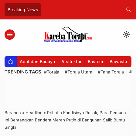
search
Breaking News
menu
light_mode
home
Adat dan Budaya
Arsitektur
Bastem
Bawaslu
B
TRENDING TAGS
#Toraja
#Toraja Utara
#Tana Toraja
#R
Beranda
»
Headline
»
Prihatin Kondisinya Rusak, Para Pemuda
Ini Bentangkan Bendera Merah Putih di Bangunan Salib Buntu
Singki