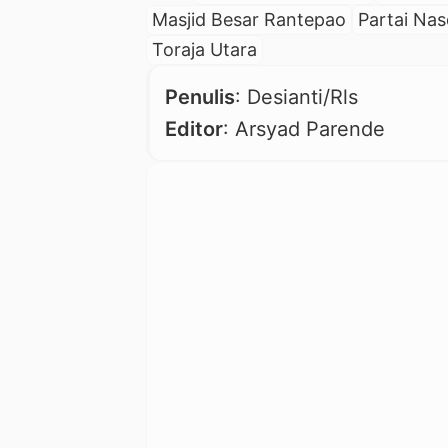
Masjid Besar Rantepao
Partai Na
Toraja Utara
Penulis
: Desianti/Rls
Editor
: Arsyad Parende