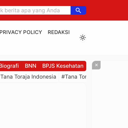
search
PRIVACY POLICY
REDAKSI
light_mode
×
Biografi
BNN
BPJS Kesehatan
BPJS Ketenaga
Tana Toraja Indonesia
#Tana Toraja Culture
#P