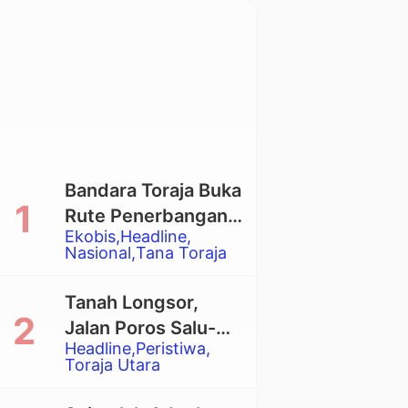
Bandara Toraja Buka
Rute Penerbangan
Ekobis
Headline
Langsung Toraja-
Nasional
Tana Toraja
Balikpapan
Tanah Longsor,
Jalan Poros Salu-
Headline
Peristiwa
Dende’ Tertutup
Toraja Utara
Total