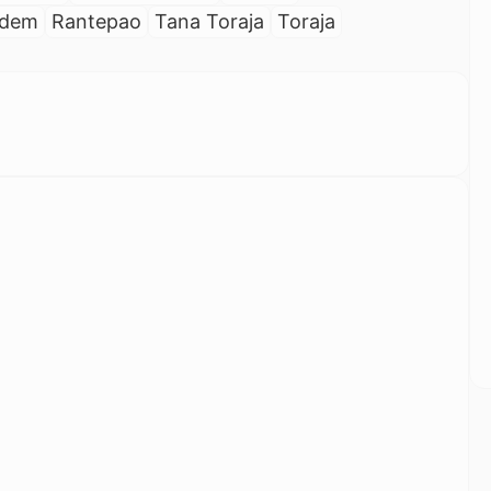
sdem
Rantepao
Tana Toraja
Toraja