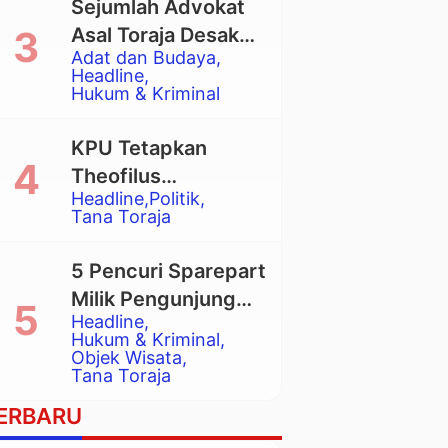
Sejumlah Advokat
Asal Toraja Desak
Adat dan Budaya
Mahkamah Agung
Headline
Larang Penggunaan
Hukum & Kriminal
Alat Berat pada
Eksekusi Rumah
KPU Tetapkan
Adat Tongkonan
Theofilus
Headline
Politik
Allorerung dan
Tana Toraja
Zadrak Tombe
sebagai Bupati dan
5 Pencuri Sparepart
Wakil Bupati Tana
Milik Pengunjung
Toraja Terpilih
Headline
Objek Wisata
Hukum & Kriminal
Pango-Pango
Objek Wisata
Tana Toraja
Ditangkap Polisi
ERBARU