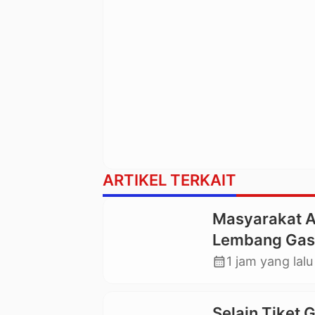
ARTIKEL TERKAIT
Masyarakat 
Lembang Gas
Mengkendek 
calendar_month
1 jam yang lalu
Paksa Pengg
yang Rusak
Selain Tiket 