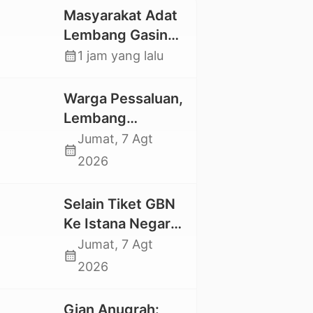
Masyarakat Adat
Lembang Gasing
Mengkendek Usir
calendar_month
1 jam yang lalu
Paksa Penggarap
yang Rusak
Warga Pessaluan,
Kawasan Hutan
Lembang
Gandangbatu
Jumat, 7 Agt
calendar_month
Swadaya Cor
2026
Jalan Kabupaten
Selain Tiket GBN
Ke Istana Negara,
Mahasiswa UKI
Jumat, 7 Agt
calendar_month
Toraja Oktavia
2026
juga Lolos ke
Pekan Seni
Gian Anugrah: