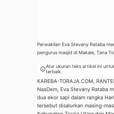
Perwakilan Eva Stevany Rataba m
pengurus masjid di Makale, Tana Tor
Atur ukuran teks artikel ini 
info
terbaik.
KAREBA-TORAJA.COM, RANTEPAO
NasDem, Eva Stevany Rataba m
dua ekor sapi dalam rangka Hari
tersebut disalurkan masing-mas
Kabupaten Toraja Utara dan Mas