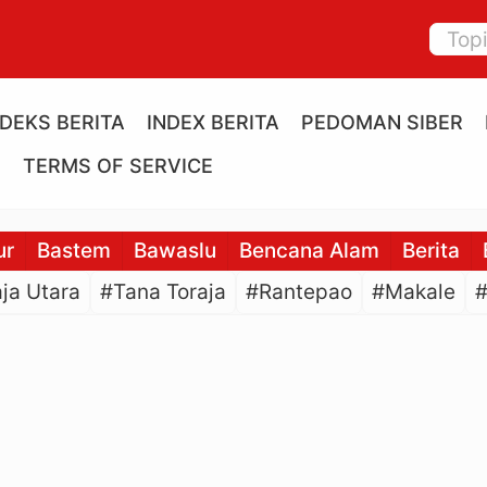
NDEKS BERITA
INDEX BERITA
PEDOMAN SIBER
E
TERMS OF SERVICE
ur
Bastem
Bawaslu
Bencana Alam
Berita
ja Utara
#Tana Toraja
#Rantepao
#Makale
#