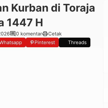
n Kurban di Toraja
a 1447 H
comment
print
2026
0 komentar
Cetak
Whatsapp
Pinterest
Threads