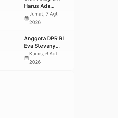
Mahasiswa
Harus Ada
Nasional 2026
Kepastian Hukum
Jumat, 7 Agt
calendar_month
Hilangnya Stoner,
2026
Agar Keluarga
tidak Larut dalam
Anggota DPR RI
Trauma dan
Eva Stevany
Kesedihan
Rataba Salurkan
Kamis, 6 Agt
Berkepanjangan
calendar_month
Bantuan Bagi
2026
Warga Terdampak
Longsor di Buntu
Pepasan