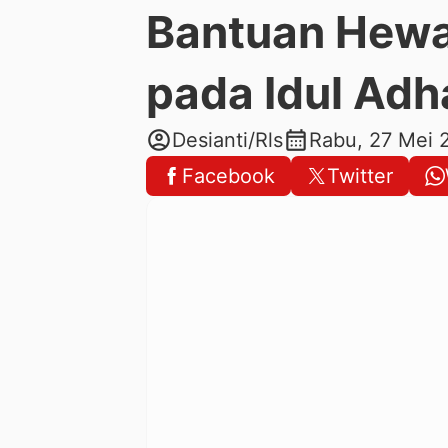
Bantuan Hewa
pada Idul Adh
account_circle
calendar_month
Desianti/Rls
Rabu, 27 Mei 
Facebook
Twitter