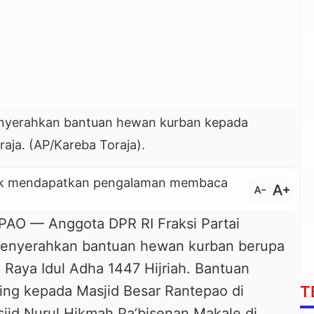
enyerahkan bantuan hewan kurban kepada
aja. (AP/Kareba Toraja).
untuk mendapatkan pengalaman membaca
text_increase
text_decrease
 — Anggota DPR RI Fraksi Partai
enyerahkan bantuan hewan kurban berupa
 Raya Idul Adha 1447 Hijriah. Bantuan
T
ing kepada Masjid Besar Rantepao di
jid Nurul Hikmah Pa’bisenan Makale di