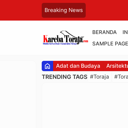
Breaking News
BERANDA
I
SAMPLE PAG
home
Adat dan Budaya
Arsitekt
TRENDING TAGS
#Toraja
#Tora