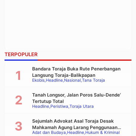
TERPOPULER
Bandara Toraja Buka Rute Penerbangan
Langsung Toraja-Balikpapan
Ekobis
Headline
Nasional
Tana Toraja
Tanah Longsor, Jalan Poros Salu-Dende’
Tertutup Total
Headline
Peristiwa
Toraja Utara
Sejumlah Advokat Asal Toraja Desak
Mahkamah Agung Larang Penggunaan
Adat dan Budaya
Headline
Hukum & Kriminal
Alat Berat pada Eksekusi Rumah Adat