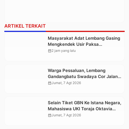
ARTIKEL TERKAIT
Masyarakat Adat Lembang Gasing
Mengkendek Usir Paksa
Penggarap yang Rusak Kawasan
calendar_month
2 jam yang lalu
Hutan
Warga Pessaluan, Lembang
Gandangbatu Swadaya Cor Jalan
Kabupaten
calendar_month
Jumat, 7 Agt 2026
Selain Tiket GBN Ke Istana Negara,
Mahasiswa UKI Toraja Oktavia
juga Lolos ke Pekan Seni
calendar_month
Jumat, 7 Agt 2026
Mahasiswa Nasional 2026