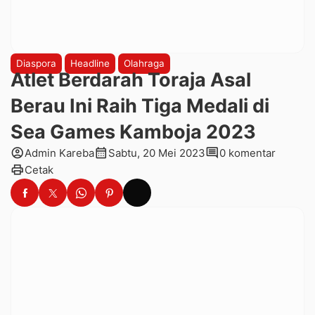
Diaspora
Headline
Olahraga
Atlet Berdarah Toraja Asal
Berau Ini Raih Tiga Medali di
Sea Games Kamboja 2023
account_circle
calendar_month
comment
Admin Kareba
Sabtu, 20 Mei 2023
0 komentar
print
Cetak