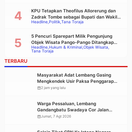
Tongkonan
KPU Tetapkan Theofilus Allorerung dan
Zadrak Tombe sebagai Bupati dan Wakil
Headline
Politik
Tana Toraja
Bupati Tana Toraja Terpilih
5 Pencuri Sparepart Milik Pengunjung
Objek Wisata Pango-Pango Ditangkap
Headline
Hukum & Kriminal
Objek Wisata
Polisi
Tana Toraja
TERBARU
Masyarakat Adat Lembang Gasing
Mengkendek Usir Paksa Penggarap
yang Rusak Kawasan Hutan
calendar_month
2 jam yang lalu
Warga Pessaluan, Lembang
Gandangbatu Swadaya Cor Jalan
Kabupaten
calendar_month
Jumat, 7 Agt 2026