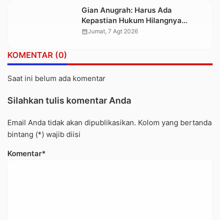
Gian Anugrah: Harus Ada
Kepastian Hukum Hilangnya
Stoner, Agar Keluarga tidak Larut
calendar_month
Jumat, 7 Agt 2026
dalam Trauma dan Kesedihan
Berkepanjangan
KOMENTAR (0)
Saat ini belum ada komentar
Silahkan tulis komentar Anda
Email Anda tidak akan dipublikasikan. Kolom yang bertanda
bintang (*) wajib diisi
Komentar*