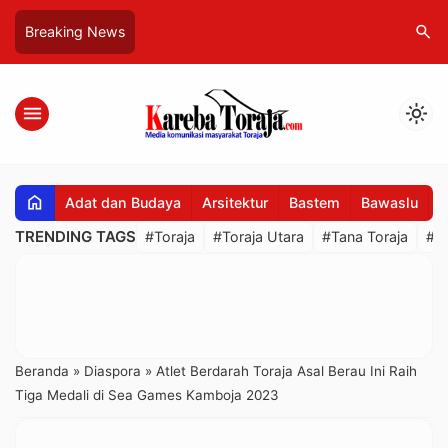
search
Breaking News
menu
light_mode
home
Adat dan Budaya
Arsitektur
Bastem
Bawaslu
B
TRENDING TAGS
#Toraja
#Toraja Utara
#Tana Toraja
#R
Beranda
»
Diaspora
»
Atlet Berdarah Toraja Asal Berau Ini Raih
Tiga Medali di Sea Games Kamboja 2023