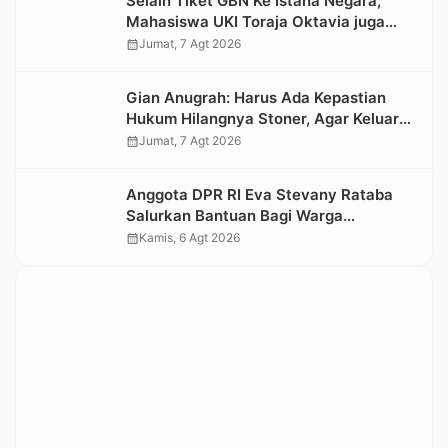
Selain Tiket GBN Ke Istana Negara,
Mahasiswa UKI Toraja Oktavia juga
Lolos ke Pekan Seni Mahasiswa
calendar_month
Jumat, 7 Agt 2026
Nasional 2026
Gian Anugrah: Harus Ada Kepastian
Hukum Hilangnya Stoner, Agar Keluarga
tidak Larut dalam Trauma dan
calendar_month
Jumat, 7 Agt 2026
Kesedihan Berkepanjangan
Anggota DPR RI Eva Stevany Rataba
Salurkan Bantuan Bagi Warga
Terdampak Longsor di Buntu Pepasan
calendar_month
Kamis, 6 Agt 2026