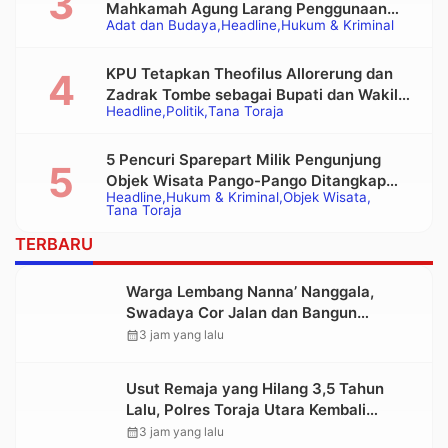
Mahkamah Agung Larang Penggunaan
Adat dan Budaya
Headline
Hukum & Kriminal
Alat Berat pada Eksekusi Rumah Adat
Tongkonan
KPU Tetapkan Theofilus Allorerung dan
Zadrak Tombe sebagai Bupati dan Wakil
Headline
Politik
Tana Toraja
Bupati Tana Toraja Terpilih
5 Pencuri Sparepart Milik Pengunjung
Objek Wisata Pango-Pango Ditangkap
Headline
Hukum & Kriminal
Objek Wisata
Polisi
Tana Toraja
TERBARU
Warga Lembang Nanna’ Nanggala,
Swadaya Cor Jalan dan Bangun
Jembatan
calendar_month
3 jam yang lalu
Usut Remaja yang Hilang 3,5 Tahun
Lalu, Polres Toraja Utara Kembali
Datangi TKP
calendar_month
3 jam yang lalu