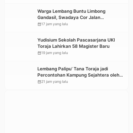
Warga Lembang Buntu Limbong
Gandasil, Swadaya Cor Jalan
Sepanjang 500 Meter
calendar_month
17 jam yang lalu
Yudisium Sekolah Pascasarjana UKI
Toraja Lahirkan 58 Magister Baru
calendar_month
19 jam yang lalu
Lembang Palipu’ Tana Toraja jadi
Percontohan Kampung Sejahtera oleh
Kemensos
calendar_month
21 jam yang lalu