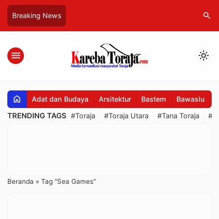
search
Breaking News
menu
light_mode
home
Adat dan Budaya
Arsitektur
Bastem
Bawaslu
B
TRENDING TAGS
#Toraja
#Toraja Utara
#Tana Toraja
#R
Beranda
»
Tag "Sea Games"