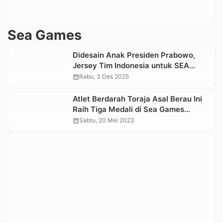
Sea Games
Didesain Anak Presiden Prabowo,
Jersey Tim Indonesia untuk SEA
Games 2025 Bermotif Toraja
calendar_month
Rabu, 3 Des 2025
Atlet Berdarah Toraja Asal Berau Ini
Raih Tiga Medali di Sea Games
Kamboja 2023
calendar_month
Sabtu, 20 Mei 2023