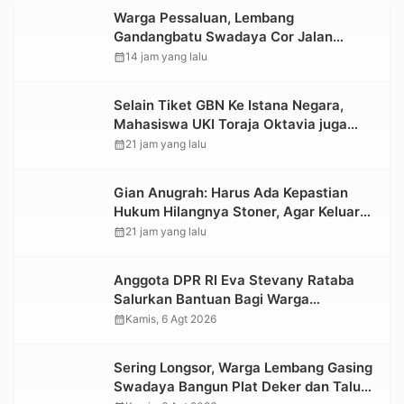
Warga Pessaluan, Lembang
Gandangbatu Swadaya Cor Jalan
Kabupaten
calendar_month
14 jam yang lalu
Selain Tiket GBN Ke Istana Negara,
Mahasiswa UKI Toraja Oktavia juga
Lolos ke Pekan Seni Mahasiswa
calendar_month
21 jam yang lalu
Nasional 2026
Gian Anugrah: Harus Ada Kepastian
Hukum Hilangnya Stoner, Agar Keluarga
tidak Larut dalam Trauma dan
calendar_month
21 jam yang lalu
Kesedihan Berkepanjangan
Anggota DPR RI Eva Stevany Rataba
Salurkan Bantuan Bagi Warga
Terdampak Longsor di Buntu Pepasan
calendar_month
Kamis, 6 Agt 2026
Sering Longsor, Warga Lembang Gasing
Swadaya Bangun Plat Deker dan Talut