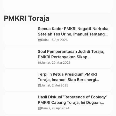
PMKRI Toraja
Semua Kader PMKRI Negatif Narkoba
Setelah Tes Urine, Imanuel Tantang
Pejabat Daerah Ikut Uji Integritas
calendar_month
Rabu, 15 Apr 2026
Soal Pemberantasan Judi di Toraja,
PMKRI Pertanyakan Sikap
Pemerintah
calendar_month
Jumat, 20 Mar 2026
Terpilih Ketua Presidium PMKRI
Toraja, Imanuel Siap Bersinergi
dengan Semua Pihak
calendar_month
Jumat, 2 Mei 2025
Hasil Diskusi “Repetence of Ecology”
PMKRI Cabang Toraja, Ini Dugaan
Penyebab Tanah Longsor di Tana
calendar_month
Kamis, 25 Apr 2024
Toraja