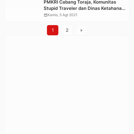
PMKRI Cabang Toraja, Komunitas
Stupid Traveler dan Dinas Ketahanan
Pangan Tana Toraja Salurkan Ribuan
calendar_month
Kamis, 5 Agt 2021
Bibit Ikan Mas
1
2
»