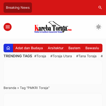
search
Breaking News
menu
light_mode
home
Adat dan Budaya
Arsitektur
Bastem
Bawaslu
B
TRENDING TAGS
#Toraja
#Toraja Utara
#Tana Toraja
#R
Beranda
»
Tag "PMKRI Toraja"