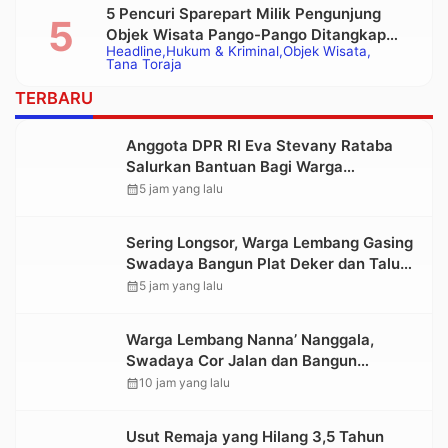
5 Pencuri Sparepart Milik Pengunjung
Objek Wisata Pango-Pango Ditangkap
Headline
Hukum & Kriminal
Objek Wisata
Polisi
Tana Toraja
TERBARU
Anggota DPR RI Eva Stevany Rataba
Salurkan Bantuan Bagi Warga
Terdampak Longsor di Buntu Pepasan
calendar_month
5 jam yang lalu
Sering Longsor, Warga Lembang Gasing
Swadaya Bangun Plat Deker dan Talut
Jalan Penghubung Antar Lembang
calendar_month
5 jam yang lalu
Warga Lembang Nanna’ Nanggala,
Swadaya Cor Jalan dan Bangun
Jembatan
calendar_month
10 jam yang lalu
Usut Remaja yang Hilang 3,5 Tahun