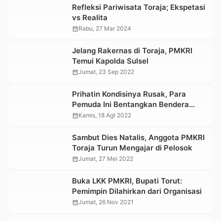
Refleksi Pariwisata Toraja; Ekspetasi
vs Realita
calendar_month
Rabu, 27 Mar 2024
Jelang Rakernas di Toraja, PMKRI
Temui Kapolda Sulsel
calendar_month
Jumat, 23 Sep 2022
Prihatin Kondisinya Rusak, Para
Pemuda Ini Bentangkan Bendera
Merah Putih di Bangunan Salib Buntu
calendar_month
Kamis, 18 Agt 2022
Singki
Sambut Dies Natalis, Anggota PMKRI
Toraja Turun Mengajar di Pelosok
calendar_month
Jumat, 27 Mei 2022
Buka LKK PMKRI, Bupati Torut:
Pemimpin Dilahirkan dari Organisasi
calendar_month
Jumat, 26 Nov 2021