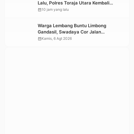
Lalu, Polres Toraja Utara Kembali
Datangi TKP
calendar_month
10 jam yang lalu
Warga Lembang Buntu Limbong
Gandasil, Swadaya Cor Jalan
Sepanjang 500 Meter
calendar_month
Kamis, 6 Agt 2026