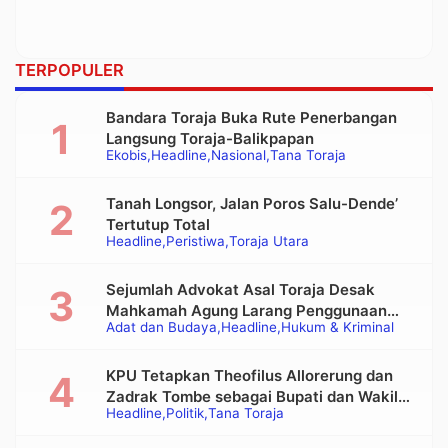
TERPOPULER
Bandara Toraja Buka Rute Penerbangan
Langsung Toraja-Balikpapan
Ekobis
Headline
Nasional
Tana Toraja
Tanah Longsor, Jalan Poros Salu-Dende’
Tertutup Total
Headline
Peristiwa
Toraja Utara
Sejumlah Advokat Asal Toraja Desak
Mahkamah Agung Larang Penggunaan
Adat dan Budaya
Headline
Hukum & Kriminal
Alat Berat pada Eksekusi Rumah Adat
Tongkonan
KPU Tetapkan Theofilus Allorerung dan
Zadrak Tombe sebagai Bupati dan Wakil
Headline
Politik
Tana Toraja
Bupati Tana Toraja Terpilih