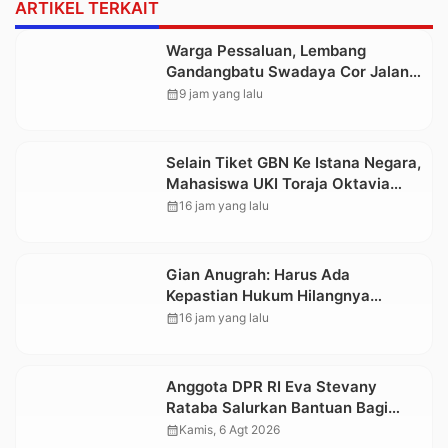
ARTIKEL TERKAIT
Warga Pessaluan, Lembang
Gandangbatu Swadaya Cor Jalan
Kabupaten
calendar_month
9 jam yang lalu
Selain Tiket GBN Ke Istana Negara,
Mahasiswa UKI Toraja Oktavia
juga Lolos ke Pekan Seni
calendar_month
16 jam yang lalu
Mahasiswa Nasional 2026
Gian Anugrah: Harus Ada
Kepastian Hukum Hilangnya
Stoner, Agar Keluarga tidak Larut
calendar_month
16 jam yang lalu
dalam Trauma dan Kesedihan
Berkepanjangan
Anggota DPR RI Eva Stevany
Rataba Salurkan Bantuan Bagi
Warga Terdampak Longsor di
calendar_month
Kamis, 6 Agt 2026