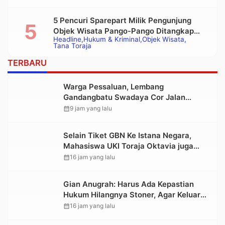
5 Pencuri Sparepart Milik Pengunjung
Objek Wisata Pango-Pango Ditangkap
Headline
Hukum & Kriminal
Objek Wisata
Polisi
Tana Toraja
TERBARU
Warga Pessaluan, Lembang
Gandangbatu Swadaya Cor Jalan
Kabupaten
calendar_month
9 jam yang lalu
Selain Tiket GBN Ke Istana Negara,
Mahasiswa UKI Toraja Oktavia juga
Lolos ke Pekan Seni Mahasiswa
calendar_month
16 jam yang lalu
Nasional 2026
Gian Anugrah: Harus Ada Kepastian
Hukum Hilangnya Stoner, Agar Keluarga
tidak Larut dalam Trauma dan
calendar_month
16 jam yang lalu
Kesedihan Berkepanjangan