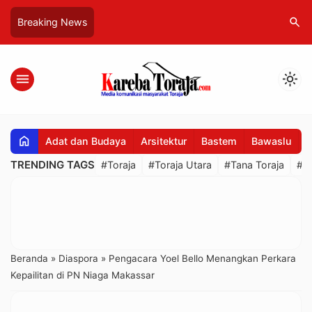
search
Breaking News
menu
light_mode
home
Adat dan Budaya
Arsitektur
Bastem
Bawaslu
B
TRENDING TAGS
#Toraja
#Toraja Utara
#Tana Toraja
#R
Beranda
»
Diaspora
»
Pengacara Yoel Bello Menangkan Perkara
Kepailitan di PN Niaga Makassar