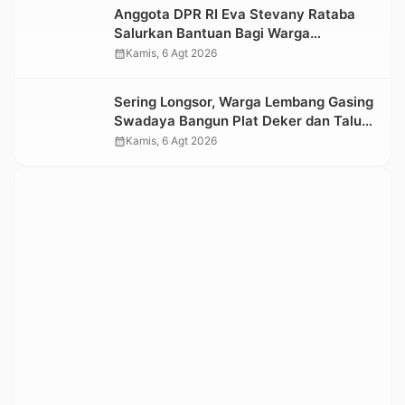
Anggota DPR RI Eva Stevany Rataba
Salurkan Bantuan Bagi Warga
Terdampak Longsor di Buntu Pepasan
calendar_month
Kamis, 6 Agt 2026
Sering Longsor, Warga Lembang Gasing
Swadaya Bangun Plat Deker dan Talut
Jalan Penghubung Antar Lembang
calendar_month
Kamis, 6 Agt 2026