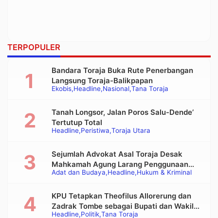
TERPOPULER
Bandara Toraja Buka Rute Penerbangan
Langsung Toraja-Balikpapan
Ekobis
Headline
Nasional
Tana Toraja
Tanah Longsor, Jalan Poros Salu-Dende’
Tertutup Total
Headline
Peristiwa
Toraja Utara
Sejumlah Advokat Asal Toraja Desak
Mahkamah Agung Larang Penggunaan
Adat dan Budaya
Headline
Hukum & Kriminal
Alat Berat pada Eksekusi Rumah Adat
Tongkonan
KPU Tetapkan Theofilus Allorerung dan
Zadrak Tombe sebagai Bupati dan Wakil
Headline
Politik
Tana Toraja
Bupati Tana Toraja Terpilih