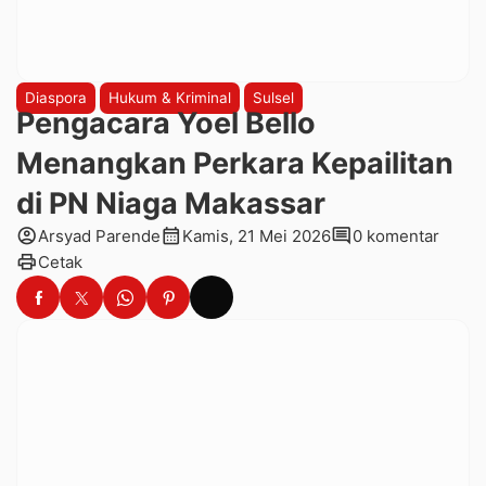
Diaspora
Hukum & Kriminal
Sulsel
Pengacara Yoel Bello
Menangkan Perkara Kepailitan
di PN Niaga Makassar
account_circle
calendar_month
comment
Arsyad Parende
Kamis, 21 Mei 2026
0 komentar
print
Cetak