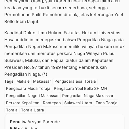
Pembayaran Utang, yaitu karena tidak terdapat fakta atau
keadaan yang terbukti secara sederhana, sehingga
Permohonan Pailit Pemohon ditolak, jelas keterangan Yoel
Bello lebih lanjut.
Kandidat Doktor Ilmu Hukum Fakultas Hukum Universitas
Hasanuddin ini menegaskan bahwa Pengadilan Niaga pada
Pengadilan Negeri Makassar memiliki wilayah hukum untuk
memeriksa dan memutus perkara Niaga Wilayah Pulau
Sulawesi, Maluku, dan Papua, diatur dalam Keputusan
Presiden No. 97 tahun 1999 tentang Pembentukan
Pengadilan Niaga. (*)
Tags
Makale
Makassar
Pengacara asal Toraja
Pengacara Muda Toraja
Pengacara Yoel Bello SH MH
Pengadilan Negeri Makassar
Pengadilan Niaga Makassar
Perkara Kepailitan
Rantepao
Sulawesi Utara
Tana Toraja
Toraja
Toraja Utara
Penulis
: Arsyad Parende
Editor
: Arthur