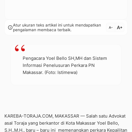
Atur ukuran teks artikel ini untuk mendapatkan
text_increase
info
text_decrease
pengalaman membaca terbaik.
Pengacara Yoel Bello SH,MH dan Sistem
Informasi Penelusuran Perkara PN
Makassar. (Foto: Istimewa)
KAREBA-TORAJA.COM, MAKASSAR — Salah satu Advokat
asal Toraja yang berkantor di Kota Makassar Yoel Bello,
S.H.,M.H., baru – baru ini
memenangkan perkara Kepailitan