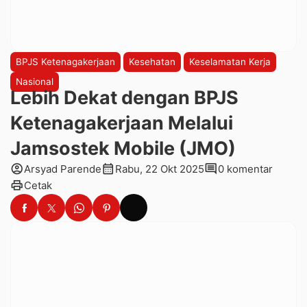
BPJS Ketenagakerjaan
Kesehatan
Keselamatan Kerja
Nasional
Lebih Dekat dengan BPJS
Ketenagakerjaan Melalui
Jamsostek Mobile (JMO)
account_circle
calendar_month
comment
Arsyad Parende
Rabu, 22 Okt 2025
0 komentar
print
Cetak