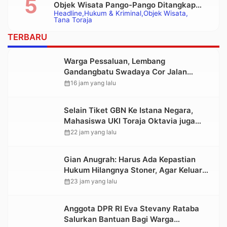
Objek Wisata Pango-Pango Ditangkap
Headline
Hukum & Kriminal
Objek Wisata
Polisi
Tana Toraja
TERBARU
Warga Pessaluan, Lembang
Gandangbatu Swadaya Cor Jalan
Kabupaten
calendar_month
16 jam yang lalu
Selain Tiket GBN Ke Istana Negara,
Mahasiswa UKI Toraja Oktavia juga
Lolos ke Pekan Seni Mahasiswa
calendar_month
22 jam yang lalu
Nasional 2026
Gian Anugrah: Harus Ada Kepastian
Hukum Hilangnya Stoner, Agar Keluarga
tidak Larut dalam Trauma dan
calendar_month
23 jam yang lalu
Kesedihan Berkepanjangan
Anggota DPR RI Eva Stevany Rataba
Salurkan Bantuan Bagi Warga