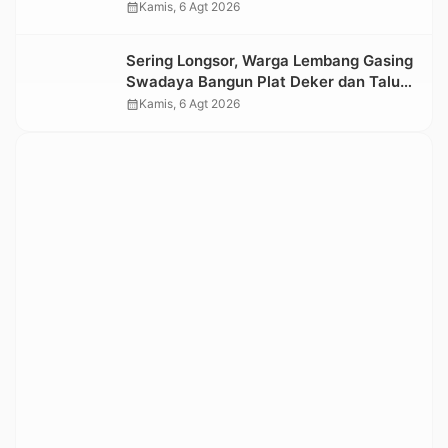
Terdampak Longsor di Buntu Pepasan
calendar_month
Kamis, 6 Agt 2026
Sering Longsor, Warga Lembang Gasing
Swadaya Bangun Plat Deker dan Talut
Jalan Penghubung Antar Lembang
calendar_month
Kamis, 6 Agt 2026