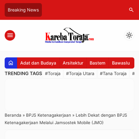
search
Breaking News
menu
light_mode
home
Adat dan Budaya
Arsitektur
Bastem
Bawaslu
B
TRENDING TAGS
#Toraja
#Toraja Utara
#Tana Toraja
#R
Beranda
»
BPJS Ketenagakerjaan
»
Lebih Dekat dengan BPJS
Ketenagakerjaan Melalui Jamsostek Mobile (JMO)