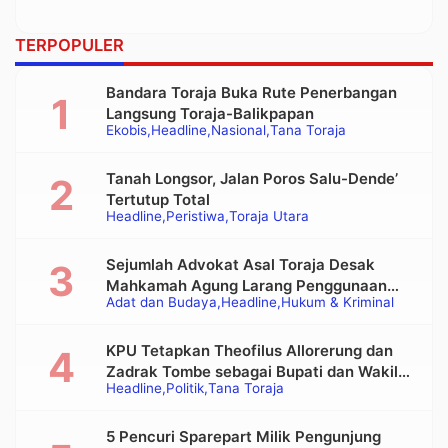
TERPOPULER
Bandara Toraja Buka Rute Penerbangan
Langsung Toraja-Balikpapan
Ekobis
Headline
Nasional
Tana Toraja
Tanah Longsor, Jalan Poros Salu-Dende’
Tertutup Total
Headline
Peristiwa
Toraja Utara
Sejumlah Advokat Asal Toraja Desak
Mahkamah Agung Larang Penggunaan
Adat dan Budaya
Headline
Hukum & Kriminal
Alat Berat pada Eksekusi Rumah Adat
Tongkonan
KPU Tetapkan Theofilus Allorerung dan
Zadrak Tombe sebagai Bupati dan Wakil
Headline
Politik
Tana Toraja
Bupati Tana Toraja Terpilih
5 Pencuri Sparepart Milik Pengunjung