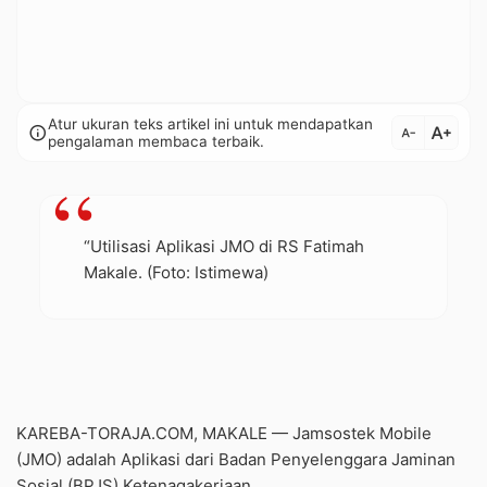
Atur ukuran teks artikel ini untuk mendapatkan
text_increase
info
text_decrease
pengalaman membaca terbaik.
“Utilisasi Aplikasi JMO di RS Fatimah
Makale. (Foto: Istimewa)
KAREBA-TORAJA.COM, MAKALE — Jamsostek Mobile
(JMO) adalah Aplikasi dari Badan Penyelenggara Jaminan
Sosial (BPJS) Ketenagakerjaan.