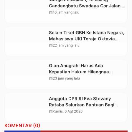
Gandangbatu Swadaya Cor Jalan
Kabupaten
calendar_month
16 jam yang lalu
Selain Tiket GBN Ke Istana Negara,
Mahasiswa UKI Toraja Oktavia
juga Lolos ke Pekan Seni
calendar_month
22 jam yang lalu
Mahasiswa Nasional 2026
Gian Anugrah: Harus Ada
Kepastian Hukum Hilangnya
Stoner, Agar Keluarga tidak Larut
calendar_month
23 jam yang lalu
dalam Trauma dan Kesedihan
Berkepanjangan
Anggota DPR RI Eva Stevany
Rataba Salurkan Bantuan Bagi
Warga Terdampak Longsor di
calendar_month
Kamis, 6 Agt 2026
Buntu Pepasan
KOMENTAR (0)