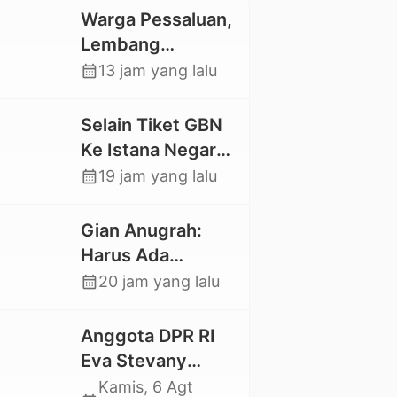
Warga Pessaluan,
Lembang
Gandangbatu
calendar_month
13 jam yang lalu
Swadaya Cor
Jalan Kabupaten
Selain Tiket GBN
Ke Istana Negara,
Mahasiswa UKI
calendar_month
19 jam yang lalu
Toraja Oktavia
juga Lolos ke
Gian Anugrah:
Pekan Seni
Harus Ada
Mahasiswa
Kepastian Hukum
calendar_month
20 jam yang lalu
Nasional 2026
Hilangnya Stoner,
Agar Keluarga
Anggota DPR RI
tidak Larut dalam
Eva Stevany
Trauma dan
Rataba Salurkan
Kamis, 6 Agt