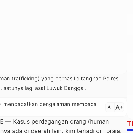
n trafficking) yang berhasil ditangkap Polres
a, satunya lagi asal Luwuk Banggai.
untuk mendapatkan pengalaman membaca
text_increase
text_decrease
— Kasus perdagangan orang (human
T
a ada di daerah lain, kini terjadi di Toraja.