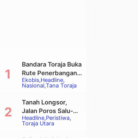
Bandara Toraja Buka
Rute Penerbangan
Ekobis
Headline
Langsung Toraja-
Nasional
Tana Toraja
Balikpapan
Tanah Longsor,
Jalan Poros Salu-
Headline
Peristiwa
Dende’ Tertutup
Toraja Utara
Total