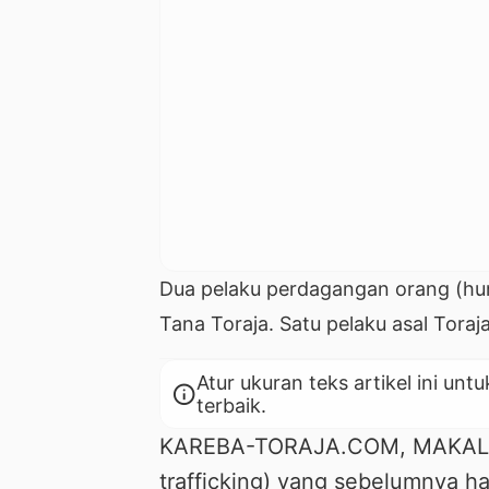
Dua pelaku perdagangan orang (huma
Tana Toraja. Satu pelaku asal Toraj
Atur ukuran teks artikel ini 
info
terbaik.
KAREBA-TORAJA.COM, MAKALE 
trafficking) yang sebelumnya hany