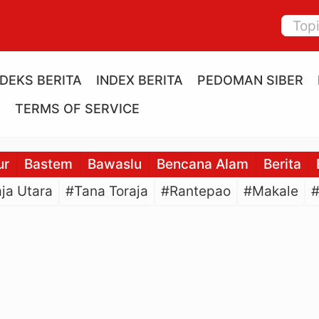
NDEKS BERITA
INDEX BERITA
PEDOMAN SIBER
E
TERMS OF SERVICE
ur
Bastem
Bawaslu
Bencana Alam
Berita
ja Utara
#Tana Toraja
#Rantepao
#Makale
#