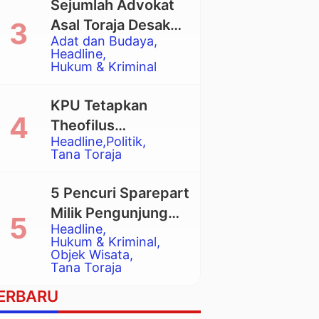
Sejumlah Advokat
Asal Toraja Desak
Adat dan Budaya
Mahkamah Agung
Headline
Larang Penggunaan
Hukum & Kriminal
Alat Berat pada
Eksekusi Rumah
KPU Tetapkan
Adat Tongkonan
Theofilus
Headline
Politik
Allorerung dan
Tana Toraja
Zadrak Tombe
sebagai Bupati dan
5 Pencuri Sparepart
Wakil Bupati Tana
Milik Pengunjung
Toraja Terpilih
Headline
Objek Wisata
Hukum & Kriminal
Pango-Pango
Objek Wisata
Tana Toraja
Ditangkap Polisi
ERBARU