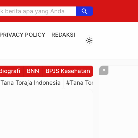
search
PRIVACY POLICY
REDAKSI
light_mode
×
Biografi
BNN
BPJS Kesehatan
BPJS Ketenaga
Tana Toraja Indonesia
#Tana Toraja Culture
#P