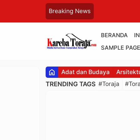
Breaking News
BERANDA
I
SAMPLE PAG
home
Adat dan Budaya
Arsitekt
TRENDING TAGS
#Toraja
#Tora