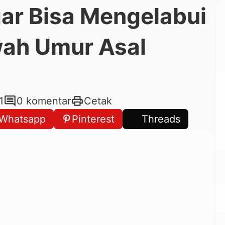
gar Bisa Mengelabui
wah Umur Asal
comment
print
1
0 komentar
Cetak
Whatsapp
Pinterest
Threads