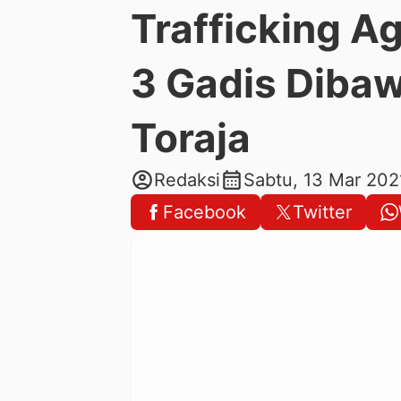
Trafficking A
3 Gadis Diba
Toraja
account_circle
calendar_month
Redaksi
Sabtu, 13 Mar 202
Facebook
Twitter