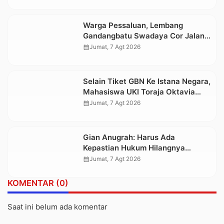
Hutan
Warga Pessaluan, Lembang
Gandangbatu Swadaya Cor Jalan
Kabupaten
calendar_month
Jumat, 7 Agt 2026
Selain Tiket GBN Ke Istana Negara,
Mahasiswa UKI Toraja Oktavia
juga Lolos ke Pekan Seni
calendar_month
Jumat, 7 Agt 2026
Mahasiswa Nasional 2026
Gian Anugrah: Harus Ada
Kepastian Hukum Hilangnya
Stoner, Agar Keluarga tidak Larut
calendar_month
Jumat, 7 Agt 2026
dalam Trauma dan Kesedihan
Berkepanjangan
KOMENTAR (0)
Saat ini belum ada komentar