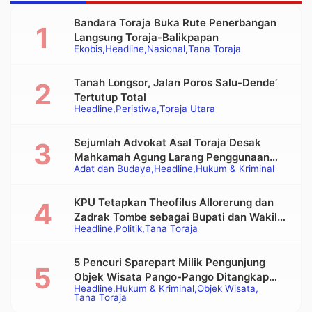
Bandara Toraja Buka Rute Penerbangan
Langsung Toraja-Balikpapan
Ekobis
Headline
Nasional
Tana Toraja
Tanah Longsor, Jalan Poros Salu-Dende’
Tertutup Total
Headline
Peristiwa
Toraja Utara
Sejumlah Advokat Asal Toraja Desak
Mahkamah Agung Larang Penggunaan
Adat dan Budaya
Headline
Hukum & Kriminal
Alat Berat pada Eksekusi Rumah Adat
Tongkonan
KPU Tetapkan Theofilus Allorerung dan
Zadrak Tombe sebagai Bupati dan Wakil
Headline
Politik
Tana Toraja
Bupati Tana Toraja Terpilih
5 Pencuri Sparepart Milik Pengunjung
Objek Wisata Pango-Pango Ditangkap
Headline
Hukum & Kriminal
Objek Wisata
Polisi
Tana Toraja