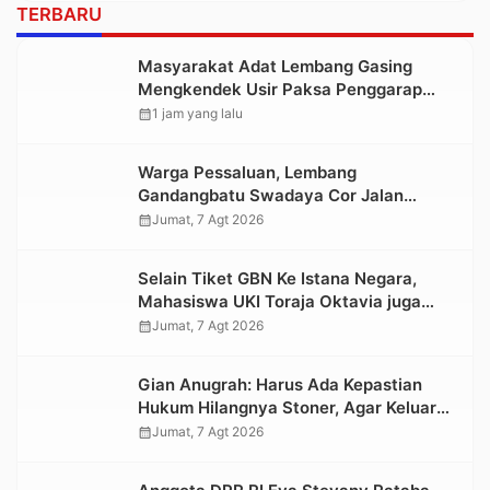
TERBARU
Masyarakat Adat Lembang Gasing
Mengkendek Usir Paksa Penggarap
yang Rusak Kawasan Hutan
calendar_month
1 jam yang lalu
Warga Pessaluan, Lembang
Gandangbatu Swadaya Cor Jalan
Kabupaten
calendar_month
Jumat, 7 Agt 2026
Selain Tiket GBN Ke Istana Negara,
Mahasiswa UKI Toraja Oktavia juga
Lolos ke Pekan Seni Mahasiswa
calendar_month
Jumat, 7 Agt 2026
Nasional 2026
Gian Anugrah: Harus Ada Kepastian
Hukum Hilangnya Stoner, Agar Keluarga
tidak Larut dalam Trauma dan
calendar_month
Jumat, 7 Agt 2026
Kesedihan Berkepanjangan