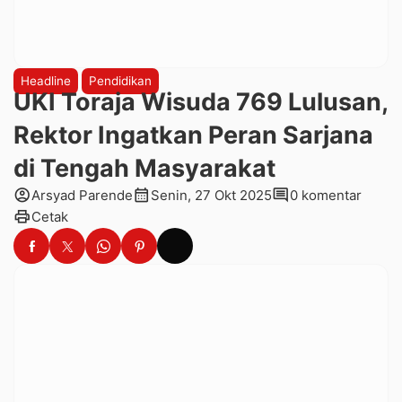
Headline
Pendidikan
UKI Toraja Wisuda 769 Lulusan,
Rektor Ingatkan Peran Sarjana
di Tengah Masyarakat
account_circle
calendar_month
comment
Arsyad Parende
Senin, 27 Okt 2025
0 komentar
print
Cetak