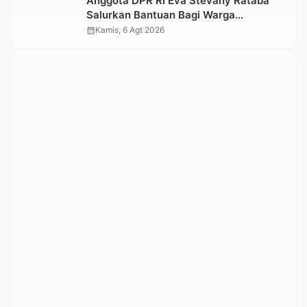
Anggota DPR RI Eva Stevany Rataba
Salurkan Bantuan Bagi Warga
Terdampak Longsor di Buntu Pepasan
calendar_month
Kamis, 6 Agt 2026