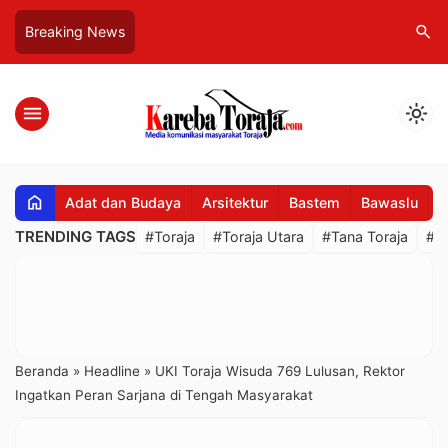
search
Breaking News
menu
light_mode
home
Adat dan Budaya
Arsitektur
Bastem
Bawaslu
B
TRENDING TAGS
#Toraja
#Toraja Utara
#Tana Toraja
#R
Beranda
»
Headline
»
UKI Toraja Wisuda 769 Lulusan, Rektor
Ingatkan Peran Sarjana di Tengah Masyarakat