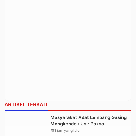
ARTIKEL TERKAIT
Masyarakat Adat Lembang Gasing
Mengkendek Usir Paksa
Penggarap yang Rusak Kawasan
calendar_month
1 jam yang lalu