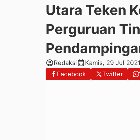
Utara Teken K
Perguruan Tin
Pendampinga
account_circle
calendar_month
Redaksi
Kamis, 29 Jul 202
Facebook
Twitter