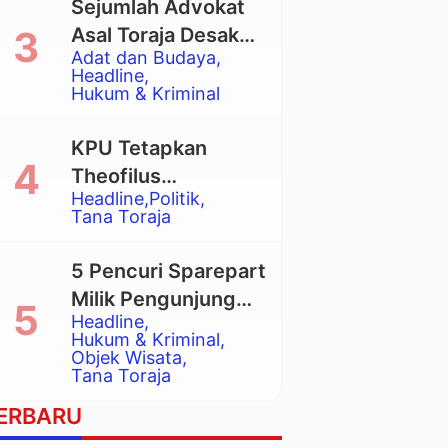
Sejumlah Advokat
Asal Toraja Desak
Adat dan Budaya
Mahkamah Agung
Headline
Larang Penggunaan
Hukum & Kriminal
Alat Berat pada
Eksekusi Rumah
KPU Tetapkan
Adat Tongkonan
Theofilus
Headline
Politik
Allorerung dan
Tana Toraja
Zadrak Tombe
sebagai Bupati dan
5 Pencuri Sparepart
Wakil Bupati Tana
Milik Pengunjung
Toraja Terpilih
Headline
Objek Wisata
Hukum & Kriminal
Pango-Pango
Objek Wisata
Tana Toraja
Ditangkap Polisi
ERBARU