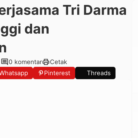
erjasama Tri Darma
ggi dan
n
comment
print
1
0 komentar
Cetak
Whatsapp
Pinterest
Threads