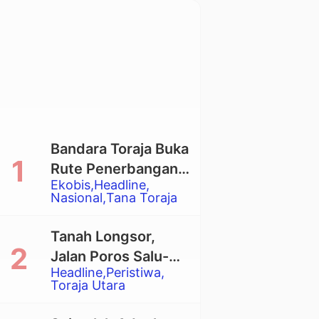
Bandara Toraja Buka
Rute Penerbangan
Ekobis
Headline
Langsung Toraja-
Nasional
Tana Toraja
Balikpapan
Tanah Longsor,
Jalan Poros Salu-
Headline
Peristiwa
Dende’ Tertutup
Toraja Utara
Total