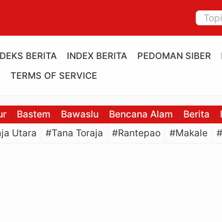
NDEKS BERITA
INDEX BERITA
PEDOMAN SIBER
E
TERMS OF SERVICE
ur
Bastem
Bawaslu
Bencana Alam
Berita
ja Utara
#Tana Toraja
#Rantepao
#Makale
#