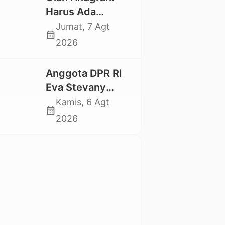
Mahasiswa
Harus Ada
Nasional 2026
Kepastian Hukum
Jumat, 7 Agt
calendar_month
Hilangnya Stoner,
2026
Agar Keluarga
tidak Larut dalam
Anggota DPR RI
Trauma dan
Eva Stevany
Kesedihan
Rataba Salurkan
Kamis, 6 Agt
Berkepanjangan
calendar_month
Bantuan Bagi
2026
Warga Terdampak
Longsor di Buntu
Pepasan