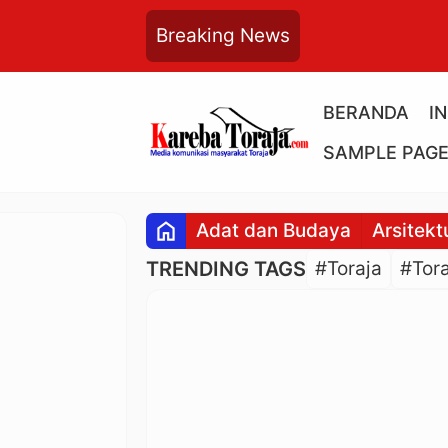
Breaking News
BERANDA
I
SAMPLE PAG
home
Adat dan Budaya
Arsitekt
TRENDING TAGS
#Toraja
#Tora