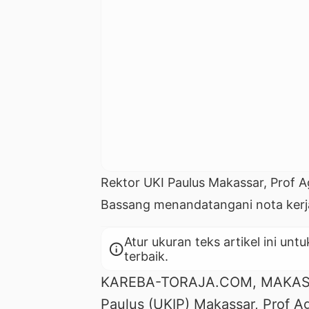
Rektor UKI Paulus Makassar, Prof A
Bassang menandatangani nota ker
Atur ukuran teks artikel ini 
info
terbaik.
KAREBA-TORAJA.COM, MAKASSAR
Paulus (UKIP) Makassar, Prof Ag