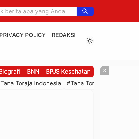
search
PRIVACY POLICY
REDAKSI
light_mode
×
Biografi
BNN
BPJS Kesehatan
BPJS Ketenaga
Tana Toraja Indonesia
#Tana Toraja Culture
#P