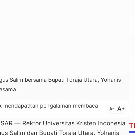
gus Salim bersama Bupati Toraja Utara, Yohanis
jasama.
untuk mendapatkan pengalaman membaca
text_increase
text_decrease
 — Rektor Universitas Kristen Indonesia
T
us Salim dan Bupati Toraja Utara, Yohanis