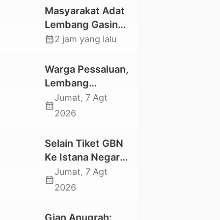
Masyarakat Adat
Lembang Gasing
Mengkendek Usir
calendar_month
2 jam yang lalu
Paksa Penggarap
yang Rusak
Warga Pessaluan,
Kawasan Hutan
Lembang
Gandangbatu
Jumat, 7 Agt
calendar_month
Swadaya Cor
2026
Jalan Kabupaten
Selain Tiket GBN
Ke Istana Negara,
Mahasiswa UKI
Jumat, 7 Agt
calendar_month
Toraja Oktavia
2026
juga Lolos ke
Pekan Seni
Gian Anugrah: