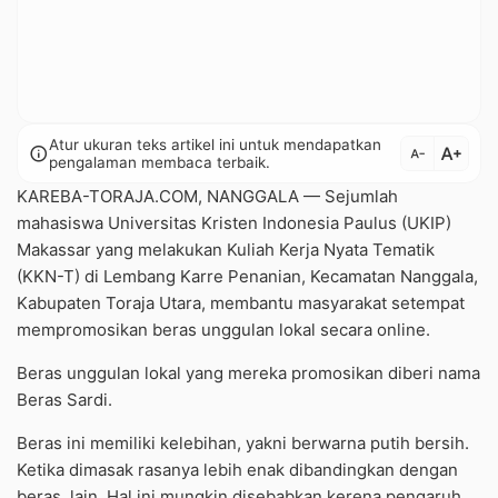
Atur ukuran teks artikel ini untuk mendapatkan
text_increase
info
text_decrease
pengalaman membaca terbaik.
KAREBA-TORAJA.COM, NANGGALA — Sejumlah
mahasiswa Universitas Kristen Indonesia Paulus (UKIP)
Makassar yang melakukan Kuliah Kerja Nyata Tematik
(KKN-T) di Lembang Karre Penanian, Kecamatan Nanggala,
Kabupaten Toraja Utara, membantu masyarakat setempat
mempromosikan beras unggulan lokal secara online.
Beras unggulan lokal yang mereka promosikan diberi nama
Beras Sardi.
Beras ini memiliki kelebihan, yakni berwarna putih bersih.
Ketika dimasak rasanya lebih enak dibandingkan dengan
beras lain. Hal ini mungkin disebabkan kerena pengaruh