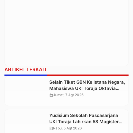
ARTIKEL TERKAIT
Selain Tiket GBN Ke Istana Negara,
Mahasiswa UKI Toraja Oktavia
juga Lolos ke Pekan Seni
calendar_month
Jumat, 7 Agt 2026
Mahasiswa Nasional 2026
Yudisium Sekolah Pascasarjana
UKI Toraja Lahirkan 58 Magister
Baru
calendar_month
Rabu, 5 Agt 2026