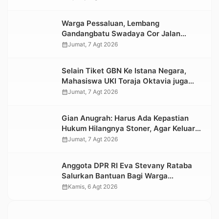
Warga Pessaluan, Lembang
Gandangbatu Swadaya Cor Jalan
Kabupaten
calendar_month
Jumat, 7 Agt 2026
Selain Tiket GBN Ke Istana Negara,
Mahasiswa UKI Toraja Oktavia juga
Lolos ke Pekan Seni Mahasiswa
calendar_month
Jumat, 7 Agt 2026
Nasional 2026
Gian Anugrah: Harus Ada Kepastian
Hukum Hilangnya Stoner, Agar Keluarga
tidak Larut dalam Trauma dan
calendar_month
Jumat, 7 Agt 2026
Kesedihan Berkepanjangan
Anggota DPR RI Eva Stevany Rataba
Salurkan Bantuan Bagi Warga
Terdampak Longsor di Buntu Pepasan
calendar_month
Kamis, 6 Agt 2026