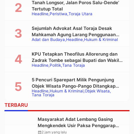
Tanah Longsor, Jalan Poros Salu-Dende’
Tertutup Total
Headline
Peristiwa
Toraja Utara
Sejumlah Advokat Asal Toraja Desak
Mahkamah Agung Larang Penggunaan
Adat dan Budaya
Headline
Hukum & Kriminal
Alat Berat pada Eksekusi Rumah Adat
Tongkonan
KPU Tetapkan Theofilus Allorerung dan
Zadrak Tombe sebagai Bupati dan Wakil
Headline
Politik
Tana Toraja
Bupati Tana Toraja Terpilih
5 Pencuri Sparepart Milik Pengunjung
Objek Wisata Pango-Pango Ditangkap
Headline
Hukum & Kriminal
Objek Wisata
Polisi
Tana Toraja
TERBARU
Masyarakat Adat Lembang Gasing
Mengkendek Usir Paksa Penggarap
yang Rusak Kawasan Hutan
calendar_month
2 jam yang lalu