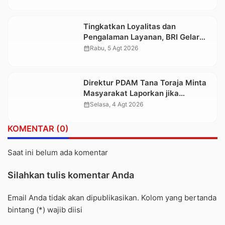
Tingkatkan Loyalitas dan
Pengalaman Layanan, BRI Gelar
Apresiasi Nasabah Pensiunan
calendar_month
Rabu, 5 Agt 2026
Direktur PDAM Tana Toraja Minta
Masyarakat Laporkan jika
Temukan Pungli Sambungan Air
calendar_month
Selasa, 4 Agt 2026
Bersih
KOMENTAR (0)
Saat ini belum ada komentar
Silahkan tulis komentar Anda
Email Anda tidak akan dipublikasikan. Kolom yang bertanda
bintang (*) wajib diisi