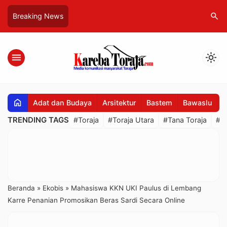
search
Breaking News
menu
light_mode
home
Adat dan Budaya
Arsitektur
Bastem
Bawaslu
B
TRENDING TAGS
#Toraja
#Toraja Utara
#Tana Toraja
#R
Beranda
»
Ekobis
»
Mahasiswa KKN UKI Paulus di Lembang
Karre Penanian Promosikan Beras Sardi Secara Online