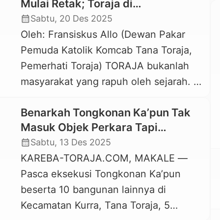
Mulai Retak; Toraja di
Persimpangan Identitas, Iman, dan
calendar_month
Sabtu, 20 Des 2025
Modernitas
Oleh: Fransiskus Allo (Dewan Pakar
Pemuda Katolik Komcab Tana Toraja,
Pemerhati Toraja) TORAJA bukanlah
masyarakat yang rapuh oleh sejarah. Ia
pernah menghadapi dua gelombang
Benarkah Tongkonan Ka’pun Tak
besar penaklukan: invasi politik-militer
Masuk Objek Perkara Tapi
Kerajaan Bone dan invasi ideologis-
Dieksekusi? Begini Penjelasan PN
calendar_month
Sabtu, 13 Des 2025
militer pada masa DITII. Keduanya
Makale
KAREBA-TORAJA.COM, MAKALE —
meninggalkan luka, tetapi tidak
Pasca eksekusi Tongkonan Ka’pun
memusnahkan identitas Toraja. Namun
beserta 10 bangunan lainnya di
hari ini, Toraja menghadapi ancaman
Kecamatan Kurra, Tana Toraja, 5
yang justru lebih berbahaya: