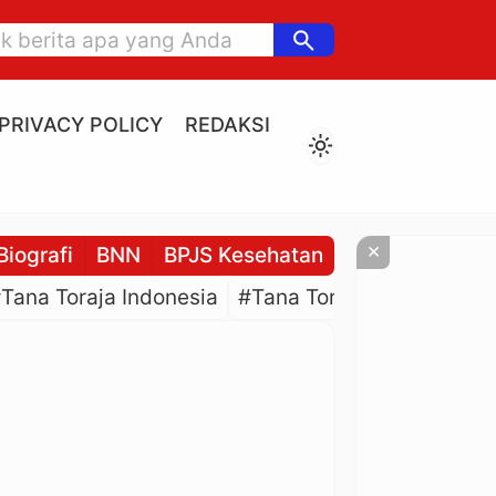
search
PRIVACY POLICY
REDAKSI
light_mode
×
Biografi
BNN
BPJS Kesehatan
BPJS Ketenaga
Tana Toraja Indonesia
#Tana Toraja Culture
#P