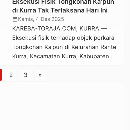
Eksekusi Fisik Tongkonan Ka’pun
terlaksana pada Jumat, 5 Desember
di Kurra Tak Terlaksana Hari Ini
2025. Suasana mencekam begitu
calendar_month
Kamis, 4 Des 2025
terasa ketika ratusan aparat gabungan
KAREBA-TORAJA.COM, KURRA —
Polri, TNI, Brimob, dan sejumlah
Eksekusi fisik terhadap objek perkara
petugas lainnya mengawal Panitera
Tongkonan Ka’pun di Kelurahan Rante
dan Juru Sita Pengadilan Negeri
Kurra, Kecamatan Kurra, Kabupaten
Makale memasuki lokasi Tongkonan
Tana Toraja, tidak terlaksana.
Ka’pun, yang terletak di […]
2
Ekesekusi Tongkonan Ka’pun sedianya
3
»
dilaksanakan pada hari ini, Kamis, 4
Desember 2025. Belum diketahui
penyebab tidak terlaksananya
eksekusi fisik tersebut. Sejumlah pihak
yang coba dikonfirmasi KAREBA