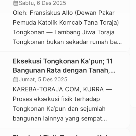
calendar_month
Sabtu, 6 Des 2025
2025. Ia menyebut tindakan tersebut
Oleh: Fransiskus Allo (Dewan Pakar
sebagai bentuk kegagalan negara
Pemuda Katolik Komcab Tana Toraja)
dalam melindungi warisan budaya dan
Tongkonan — Lambang Jiwa Toraja
identitas masyarakat adat. “Peristiwa
Tongkonan bukan sekadar rumah bagi
ini bukan sekadar eksekusi lahan. Ini
masyarakat Toraja. Ia adalah pusat
kegagalan […]
Eksekusi Tongkonan Ka’pun; 11
kehidupan sosial, simbol leluhur, dan
Bangunan Rata dengan Tanah,
penanda identitas komunitas. Atap
Sejumlah Warga Terluka
calendar_month
Jumat, 5 Des 2025
melengkung dan pahatan kayu pada
KAREBA-TORAJA.COM, KURRA —
dindingnya bukan dekorasi , melainkan
Proses eksekusi fisik terhadap
cerita, garis keturunan, adat, dan
Tongkonan Ka’pun dan sejumlah
kenangan bersama. Tongkonan
bangunan lainnya yang sempat
memuat sejarah keluarga, […]
tertunda sehari sebelumnya akhirnya