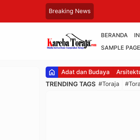
Breaking News
BERANDA
I
SAMPLE PAG
home
Adat dan Budaya
Arsitekt
TRENDING TAGS
#Toraja
#Tora