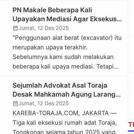
November 2025 berkembang narasi di
penaklukan […]
PN Makale Beberapa Kali
masyarakat, terutama di media sosial
Upayakan Mediasi Agar Eksekusi
yang menyebutkan bahwa Tongkona
Tongkonan Ka’pun Tidak Gunakan
calendar_month
Jumat, 12 Des 2025
Ka’pun tak masuk dalam objek perkara.
Alat Berat
“Penggunaan alat berat (excavator) itu
Lalu, kenapa bisa dieksekusi dengan
merupakan upaya terakhir.
cara dirobohkan menggunakan alat
Sebelumnya kami sudah melakukan
berat? Selain pengguna media sosial,
beberapa kali upaya mediasi. Tetapi
narasi ini juga dimunculkan […]
semuanya kembali kepada para pihak
Sejumlah Advokat Asal Toraja
yang berperkara,” — YUDI SATRIA
Desak Mahkamah Agung Larang
BOMBING — Juru Bicara PN Makale
Penggunaan Alat Berat pada
calendar_month
Jumat, 12 Des 2025
KAREBA-TORAJA.COM, MAKALE —
Eksekusi Rumah Adat Tongkonan
KAREBA-TORAJA.COM, JAKARTA —
Juru Bicara Pengadilan Negeri Makale,
Tiga kali eksekusi rumah adat Toraja,
Yudi Satria Bombing menegaskan
T
Tongkonan selama tahun 2025 yang
bahwa PN Makale sudah berkali-kali