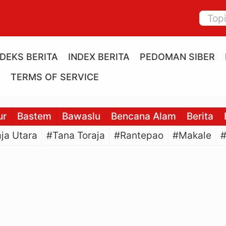
NDEKS BERITA
INDEX BERITA
PEDOMAN SIBER
E
TERMS OF SERVICE
ur
Bastem
Bawaslu
Bencana Alam
Berita
ja Utara
#Tana Toraja
#Rantepao
#Makale
#