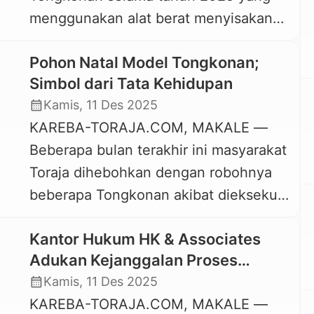
menggunakan alat berat menyisakan
mengupayakan mediasi kepada para
luka batin bagi masyarakat Toraja.
pihak […]
Pohon Natal Model Tongkonan;
Betapa tidak, Tongkonan adalah simbol
Simbol dari Tata Kehidupan
peradaban, pusat kehidupan adat, dan
calendar_month
Kamis, 11 Des 2025
warisan budaya suku Toraja, yang
KAREBA-TORAJA.COM, MAKALE —
diakui secara luas oleh dunia.
Beberapa bulan terakhir ini masyarakat
Tindakan eksekusi yang destruktif
Toraja dihebohkan dengan robohnya
tersebut dinilai merupakan tindakan
beberapa Tongkonan akibat dieksekusi
yang tidak beradab, dan […]
menggunakan alat berat excavator.
Kantor Hukum HK & Associates
Sebelumnya, cara seperti ini tidak
Adukan Kejanggalan Proses
pernah ada, bahkan dianggap tabu.
Eksekusi Tongkonan Ka’pun ke MA
calendar_month
Kamis, 11 Des 2025
Namun faktanya, beberapa Tongkonan
dan Komnas HAM
KAREBA-TORAJA.COM, MAKALE —
harus tumbang dengan alat berat