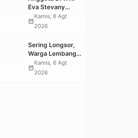
Trauma dan
Eva Stevany
Kesedihan
Rataba Salurkan
Kamis, 6 Agt
Berkepanjangan
calendar_month
Bantuan Bagi
2026
Warga Terdampak
Longsor di Buntu
Sering Longsor,
Pepasan
Warga Lembang
Gasing Swadaya
Kamis, 6 Agt
calendar_month
Bangun Plat
2026
Deker dan Talut
Jalan
Penghubung
Antar Lembang