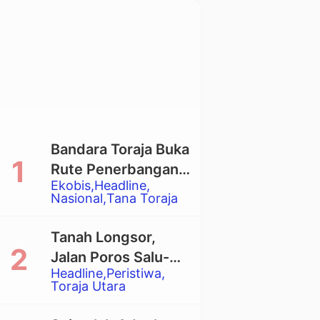
Bandara Toraja Buka
Rute Penerbangan
Ekobis
Headline
Langsung Toraja-
Nasional
Tana Toraja
Balikpapan
Tanah Longsor,
Jalan Poros Salu-
Headline
Peristiwa
Dende’ Tertutup
Toraja Utara
Total