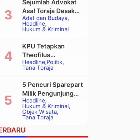
Sejumlah Advokat
Asal Toraja Desak
Adat dan Budaya
Mahkamah Agung
Headline
Larang Penggunaan
Hukum & Kriminal
Alat Berat pada
Eksekusi Rumah
KPU Tetapkan
Adat Tongkonan
Theofilus
Headline
Politik
Allorerung dan
Tana Toraja
Zadrak Tombe
sebagai Bupati dan
5 Pencuri Sparepart
Wakil Bupati Tana
Milik Pengunjung
Toraja Terpilih
Headline
Objek Wisata
Hukum & Kriminal
Pango-Pango
Objek Wisata
Tana Toraja
Ditangkap Polisi
ERBARU