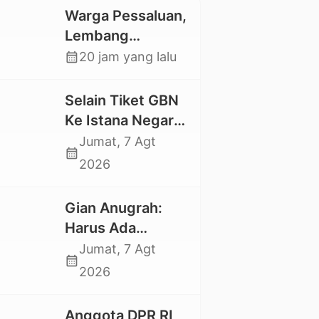
Warga Pessaluan,
Lembang
Gandangbatu
calendar_month
20 jam yang lalu
Swadaya Cor
Jalan Kabupaten
Selain Tiket GBN
Ke Istana Negara,
Mahasiswa UKI
Jumat, 7 Agt
calendar_month
Toraja Oktavia
2026
juga Lolos ke
Pekan Seni
Gian Anugrah:
Mahasiswa
Harus Ada
Nasional 2026
Kepastian Hukum
Jumat, 7 Agt
calendar_month
Hilangnya Stoner,
2026
Agar Keluarga
tidak Larut dalam
Anggota DPR RI