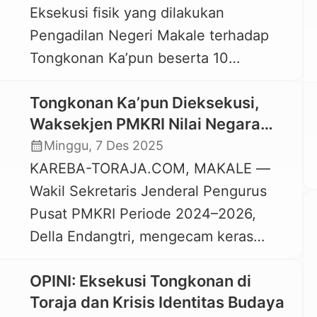
Eksekusi fisik yang dilakukan
akibat perselisihan para pihak di
Pengadilan Negeri Makale terhadap
pengadilan. Padahal, menurut Ketua
Tongkonan Ka’pun beserta 10
KSP Balo’ta, Dedi Bongga, Tongkonan
bangunan lainnya, pada Jumat, 5
yang merupakan […]
Tongkonan Ka’pun Dieksekusi,
Desember 2025 berbuntut panjang.
Waksekjen PMKRI Nilai Negara
Eksekusi yang dinilai mengabaikan
Gagal Lindungi Warisan Leluhur
calendar_month
Minggu, 7 Des 2025
budaya serta menerobos prosedur
Toraja
KAREBA-TORAJA.COM, MAKALE —
hukum itu, kini diadukan ke Badan
Wakil Sekretaris Jenderal Pengurus
Pengawas Mahkamah Agung (Bawas
Pusat PMKRI Periode 2024–2026,
MA) Republik Indonesia dan Komisi
Della Endangtri, mengecam keras
Nasional Hak Asasi Manusia (Komnas
pembongkaran Tongkonan Ka’pun di
HAM). Pihak yang […]
OPINI: Eksekusi Tongkonan di
Kelurahan Ratte Kurra di Kabupaten
Toraja dan Krisis Identitas Budaya
Tana Toraja pada Jumat, 5 Desember