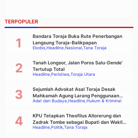
TERPOPULER
Bandara Toraja Buka Rute Penerbangan
Langsung Toraja-Balikpapan
Ekobis
Headline
Nasional
Tana Toraja
Tanah Longsor, Jalan Poros Salu-Dende’
Tertutup Total
Headline
Peristiwa
Toraja Utara
Sejumlah Advokat Asal Toraja Desak
Mahkamah Agung Larang Penggunaan
Adat dan Budaya
Headline
Hukum & Kriminal
Alat Berat pada Eksekusi Rumah Adat
Tongkonan
KPU Tetapkan Theofilus Allorerung dan
Zadrak Tombe sebagai Bupati dan Wakil
Headline
Politik
Tana Toraja
Bupati Tana Toraja Terpilih