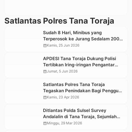
Satlantas Polres Tana Toraja
Sudah 8 Hari, Minibus yang
Terperosok ke Jurang Sedalam 200
Meter di Mappak Tana Toraja Belum
calendar_month
Kamis, 25 Jun 2026
Dievakuasi
APDESI Tana Toraja Dukung Polisi
Tertibkan Iring-iringan Pengantar
Jenazah
calendar_month
Jumat, 5 Jun 2026
Satlantas Polres Tana Toraja
Tegaskan Penindakan Bagi Pengguna
Knalpot Brong
calendar_month
Kamis, 23 Apr 2026
Ditlantas Polda Sulsel Survey
Andalalin di Tana Toraja, Sejumlah
Bangunan Tak Penuhi Standar
calendar_month
Minggu, 29 Mar 2026