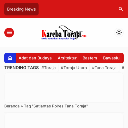
search
Breaking News
menu
light_mode
home
Adat dan Budaya
Arsitektur
Bastem
Bawaslu
B
TRENDING TAGS
#Toraja
#Toraja Utara
#Tana Toraja
#R
Beranda
»
Tag "Satlantas Polres Tana Toraja"