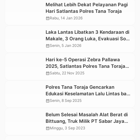
Melihat Lebih Dekat Pelayanan Pagi
Hari Satlantas Polres Tana Toraja
calendar_month
Rabu, 14 Jan 2026
Laka Lantas Libatkan 3 Kendaraan di
Makale, 3 Orang Luka, Evakuasi Sopir
yang Terjepit Berlangsung Dramatis
calendar_month
Senin, 5 Jan 2026
Hari ke-5 Operasi Zebra Pallawa
2025, Satlantas Polres Tana Toraja
Bagi-bagi Coklat ke Pengendara
calendar_month
Sabtu, 22 Nov 2025
Tertib
Polres Tana Toraja Gencarkan
Edukasi Keselamatan Lalu Lintas bagi
Anak Sekolah Lewat Program “Police
calendar_month
Senin, 8 Sep 2025
Go To School”
Belum Selesai Masalah Alat Berat di
Bittuang, Truk Milik PT Sabar Jaya
Kembali Terlibat Laka Lantas di
calendar_month
Minggu, 3 Sep 2023
Rembon