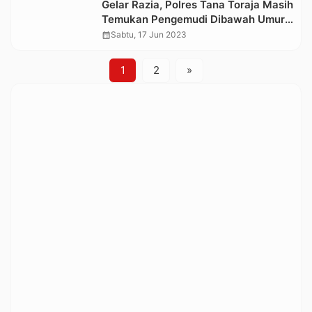
Gelar Razia, Polres Tana Toraja Masih
Temukan Pengemudi Dibawah Umur
Gunakan Knalpot Racing
calendar_month
Sabtu, 17 Jun 2023
1
2
»