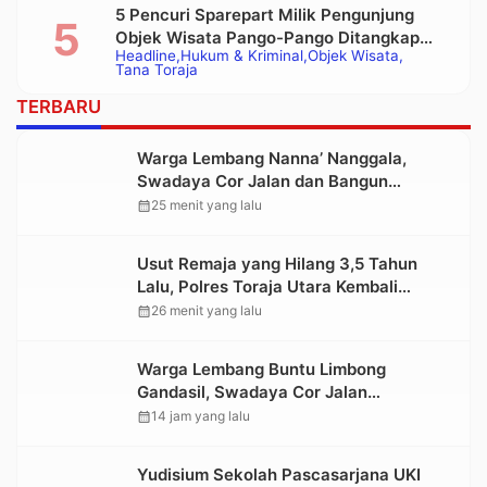
5 Pencuri Sparepart Milik Pengunjung
Objek Wisata Pango-Pango Ditangkap
Headline
Hukum & Kriminal
Objek Wisata
Polisi
Tana Toraja
TERBARU
Warga Lembang Nanna’ Nanggala,
Swadaya Cor Jalan dan Bangun
Jembatan
calendar_month
25 menit yang lalu
Usut Remaja yang Hilang 3,5 Tahun
Lalu, Polres Toraja Utara Kembali
Datangi TKP
calendar_month
26 menit yang lalu
Warga Lembang Buntu Limbong
Gandasil, Swadaya Cor Jalan
Sepanjang 500 Meter
calendar_month
14 jam yang lalu
Yudisium Sekolah Pascasarjana UKI