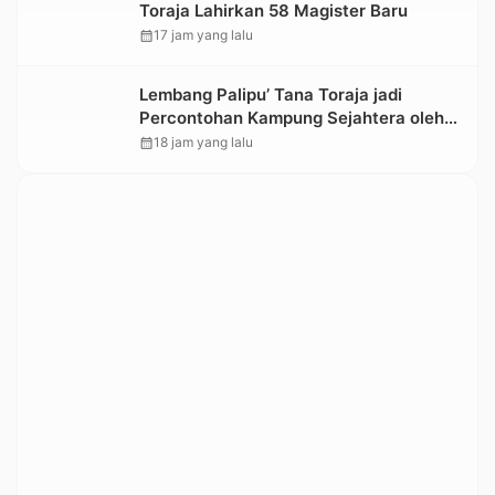
Toraja Lahirkan 58 Magister Baru
calendar_month
17 jam yang lalu
Lembang Palipu’ Tana Toraja jadi
Percontohan Kampung Sejahtera oleh
Kemensos
calendar_month
18 jam yang lalu