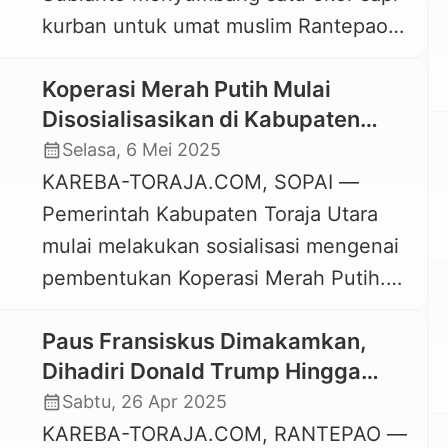
kurban untuk umat muslim Rantepao
ini didesain oleh Putra […]
yang merayakan Idul Adha 1446
Koperasi Merah Putih Mulai
Hijriah. Sapi kurban seberat 926
Disosialisasikan di Kabupaten
kilogram ini sudah tiba di Masjid Raya
Toraja Utara
calendar_month
Selasa, 6 Mei 2025
Rantepao pada Kamis, 5 Juni 2025
KAREBA-TORAJA.COM, SOPAI —
pagi. Imam Masjid Raya Rantepao,
Pemerintah Kabupaten Toraja Utara
Mujahidin, menerima bantuan
mulai melakukan sosialisasi mengenai
kemasyarakatan dari Presiden
pembentukan Koperasi Merah Putih.
Prabowo Subianto itu. Didampingi […]
Sosialisasi ini dilakukan
Paus Fransiskus Dimakamkan,
menindaklanjuti instruksi Presiden
Dihadiri Donald Trump Hingga
Prabowo Subianto. Sosialisasi Koperasi
Jokowi
calendar_month
Sabtu, 26 Apr 2025
Merah Putih dimulai di Kantor
KAREBA-TORAJA.COM, RANTEPAO —
Kecamatan Sopai, Senin, 5 Mei 2025.