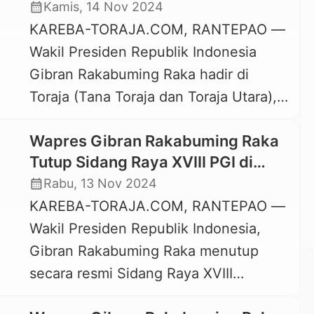
Kemajuan UKI Toraja
calendar_month
Kamis, 14 Nov 2024
sejak beberapa bulan lalu. Terkini,
KAREBA-TORAJA.COM, RANTEPAO —
dapur penyedia Makan Bergizi Gratis
Wakil Presiden Republik Indonesia
(MBG) ini bertambah satu. Setelah
Gibran Rakabuming Raka hadir di
sebelumnya dibuka dapur di Pasele,
Toraja (Tana Toraja dan Toraja Utara),
pada Kamis, 20 Maret 2025, […]
Rabu 13 November 2024. Kunjungan
Wapres Gibran Rakabuming Raka
kerja Wakil Presiden RI ke Toraja ini
Tutup Sidang Raya XVIII PGI di
dalam rangka menghadiri penutupan
Toraja
calendar_month
Rabu, 13 Nov 2024
Sidang Raya XVIII PGI dimana Toraja
KAREBA-TORAJA.COM, RANTEPAO —
ditunjuk menjadi tuan rumah. Tiba di
Wakil Presiden Republik Indonesia,
Toraja, Gibran menyapa masyarakat di
Gibran Rakabuming Raka menutup
Makale dengan membagi-bagikan susu
secara resmi Sidang Raya XVIII
[…]
Persekutuan Gereja-gereja di