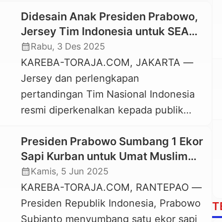
hybrid yang dipusatkan di Gereja
menyampaikan surat keberatan atas
Didesain Anak Presiden Prabowo,
Toraja Jemaat Rantepao, Senin, 5
[…]
Jersey Tim Indonesia untuk SEA
Januari 2026. Usai perayaan Natal
Games 2025 Bermotif Toraja
calendar_month
Rabu, 3 Des 2025
Nasional yang digelar di Gedung
KAREBA-TORAJA.COM, JAKARTA —
Tennis Indoor Senayan Jakarta dan
Jersey dan perlengkapan
dihadiri langsung Presiden Prabowo
pertandingan Tim Nasional Indonesia
Subianto itu, salah satu Panitia Natal
resmi diperkenalkan kepada publik
Nasional, Benyamin Patondok
pada Senin, 1 Desember 2025. Jersey
menyerahkan […]
Presiden Prabowo Sumbang 1 Ekor
bermotif Toraja ini akan digunakan
Sapi Kurban untuk Umat Muslim
para pemain sepak bola dan atlet-atlet
Rantepao
calendar_month
Kamis, 5 Jun 2025
lainnya selama gelaran SEA Games
KAREBA-TORAJA.COM, RANTEPAO —
Thailand, yang akan dimulai pada
Presiden Republik Indonesia, Prabowo
Selasa, 9 Desember 2025. Jersey dan
T
Subianto menyumbang satu ekor sapi
perlengkapan tanding Tim Indonesia