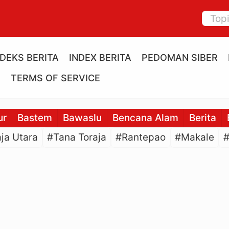
NDEKS BERITA
INDEX BERITA
PEDOMAN SIBER
E
TERMS OF SERVICE
ur
Bastem
Bawaslu
Bencana Alam
Berita
ja Utara
#Tana Toraja
#Rantepao
#Makale
#