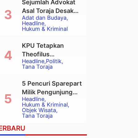
Sejumlah Advokat
Asal Toraja Desak
Adat dan Budaya
Mahkamah Agung
Headline
Larang Penggunaan
Hukum & Kriminal
Alat Berat pada
Eksekusi Rumah
KPU Tetapkan
Adat Tongkonan
Theofilus
Headline
Politik
Allorerung dan
Tana Toraja
Zadrak Tombe
sebagai Bupati dan
5 Pencuri Sparepart
Wakil Bupati Tana
Milik Pengunjung
Toraja Terpilih
Headline
Objek Wisata
Hukum & Kriminal
Pango-Pango
Objek Wisata
Tana Toraja
Ditangkap Polisi
ERBARU