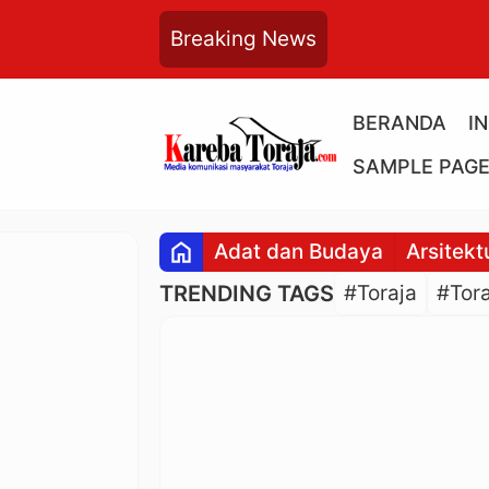
Breaking News
BERANDA
I
SAMPLE PAG
home
Adat dan Budaya
Arsitekt
TRENDING TAGS
#Toraja
#Tora