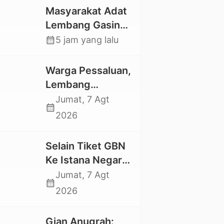
Masyarakat Adat
Lembang Gasing
Mengkendek Usir
calendar_month
5 jam yang lalu
Paksa Penggarap
yang Rusak
Warga Pessaluan,
Kawasan Hutan
Lembang
Gandangbatu
Jumat, 7 Agt
calendar_month
Swadaya Cor
2026
Jalan Kabupaten
Selain Tiket GBN
Ke Istana Negara,
Mahasiswa UKI
Jumat, 7 Agt
calendar_month
Toraja Oktavia
2026
juga Lolos ke
Pekan Seni
Gian Anugrah: