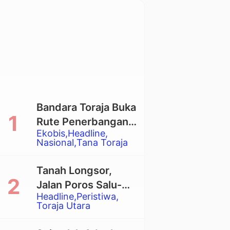
Bandara Toraja Buka
Rute Penerbangan
Ekobis
Headline
Langsung Toraja-
Nasional
Tana Toraja
Balikpapan
Tanah Longsor,
Jalan Poros Salu-
Headline
Peristiwa
Dende’ Tertutup
Toraja Utara
Total