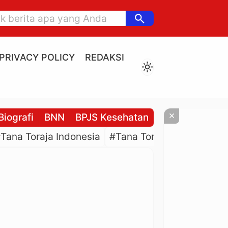
search
PRIVACY POLICY
REDAKSI
light_mode
×
Biografi
BNN
BPJS Kesehatan
BPJS Ketenaga
Tana Toraja Indonesia
#Tana Toraja Culture
#P