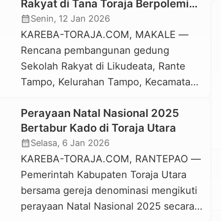
Rakyat di Tana Toraja Berpolemik,
Ahli Waris Mengadu ke DPRD
calendar_month
Senin, 12 Jan 2026
KAREBA-TORAJA.COM, MAKALE —
Rencana pembangunan gedung
Sekolah Rakyat di Likudeata, Rante
Tampo, Kelurahan Tampo, Kecamatan
Mengkendek, Tana Toraja,
Perayaan Natal Nasional 2025
bermasalah. Pasalnya, sebagian dari
Bertabur Kado di Toraja Utara
lahan yang akan digunakan diklaim
calendar_month
Selasa, 6 Jan 2026
oleh keluarga Almarhumah Yohana
KAREBA-TORAJA.COM, RANTEPAO —
Sattu Ta’bilangi. Hal itu terungkap saat
Pemerintah Kabupaten Toraja Utara
pihak keluarga Almarhumah Yohana
bersama gereja denominasi mengikuti
Sattu Ta’bilangi yang diwakili oleh
perayaan Natal Nasional 2025 secara
Bertha Rante dan Piter Lande’