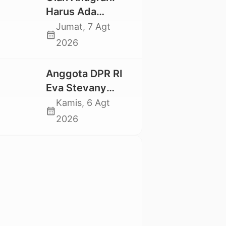
Mahasiswa
Harus Ada
Nasional 2026
Kepastian Hukum
Jumat, 7 Agt
calendar_month
Hilangnya Stoner,
2026
Agar Keluarga
tidak Larut dalam
Anggota DPR RI
Trauma dan
Eva Stevany
Kesedihan
Rataba Salurkan
Kamis, 6 Agt
Berkepanjangan
calendar_month
Bantuan Bagi
2026
Warga Terdampak
Longsor di Buntu
Pepasan