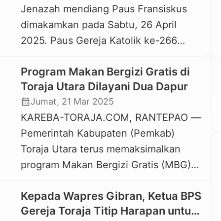
Jenazah mendiang Paus Fransiskus
Bupati Toraja Utara, Frederik Victor
dimakamkan pada Sabtu, 26 April
Palimbong dan Wakilnya, Andrew
2025. Paus Gereja Katolik ke-266
Silambi menghadiri sekaligus
dengan nama asli Jorge Mario Bergolio
memberikan arahan dalam sosialisasi
Program Makan Bergizi Gratis di
tersebut, wafat pada 21 April 2025.
ini. Data dari […]
Toraja Utara Dilayani Dua Dapur
Prosesi pemakaman Paus Fransiskus
calendar_month
Jumat, 21 Mar 2025
diawali dengan pemindahan jenazah
KAREBA-TORAJA.COM, RANTEPAO —
dari Casa Santa Marta (kediaman Paus
Pemerintah Kabupaten (Pemkab)
selama menjabat) ke Basilika Santo
Toraja Utara terus memaksimalkan
Petrus pada tanggal 23 April 2025.
program Makan Bergizi Gratis (MBG)
Dari […]
bagi pelajar. Program yang merupakan
Kepada Wapres Gibran, Ketua BPS
andalan Presiden Prabowo Subianto ini
Gereja Toraja Titip Harapan untuk
mulai terlaksana di beberapa sekolah