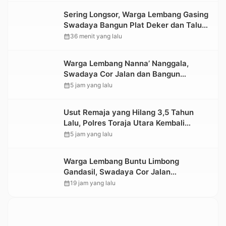
Sering Longsor, Warga Lembang Gasing
Swadaya Bangun Plat Deker dan Talut
Jalan Penghubung Antar Lembang
calendar_month
36 menit yang lalu
Warga Lembang Nanna’ Nanggala,
Swadaya Cor Jalan dan Bangun
Jembatan
calendar_month
5 jam yang lalu
Usut Remaja yang Hilang 3,5 Tahun
Lalu, Polres Toraja Utara Kembali
Datangi TKP
calendar_month
5 jam yang lalu
Warga Lembang Buntu Limbong
Gandasil, Swadaya Cor Jalan
Sepanjang 500 Meter
calendar_month
19 jam yang lalu