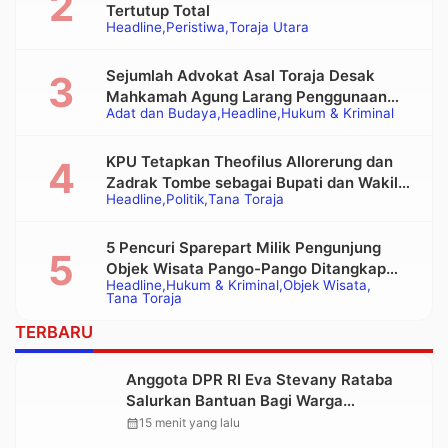
Tertutup Total
Headline
Peristiwa
Toraja Utara
Sejumlah Advokat Asal Toraja Desak
Mahkamah Agung Larang Penggunaan
Adat dan Budaya
Headline
Hukum & Kriminal
Alat Berat pada Eksekusi Rumah Adat
Tongkonan
KPU Tetapkan Theofilus Allorerung dan
Zadrak Tombe sebagai Bupati dan Wakil
Headline
Politik
Tana Toraja
Bupati Tana Toraja Terpilih
5 Pencuri Sparepart Milik Pengunjung
Objek Wisata Pango-Pango Ditangkap
Headline
Hukum & Kriminal
Objek Wisata
Polisi
Tana Toraja
TERBARU
Anggota DPR RI Eva Stevany Rataba
Salurkan Bantuan Bagi Warga
Terdampak Longsor di Buntu Pepasan
calendar_month
15 menit yang lalu