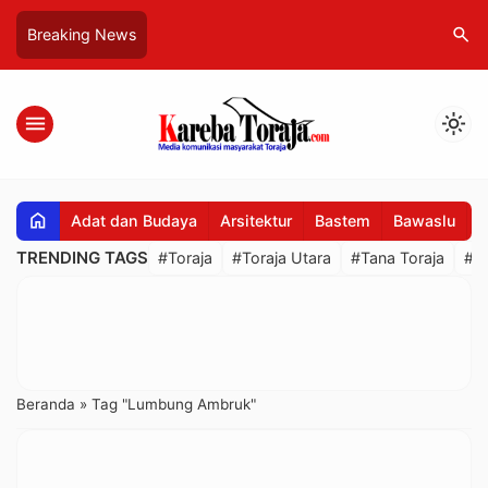
search
Breaking News
menu
light_mode
home
Adat dan Budaya
Arsitektur
Bastem
Bawaslu
B
TRENDING TAGS
#Toraja
#Toraja Utara
#Tana Toraja
#R
Beranda
»
Tag "Lumbung Ambruk"