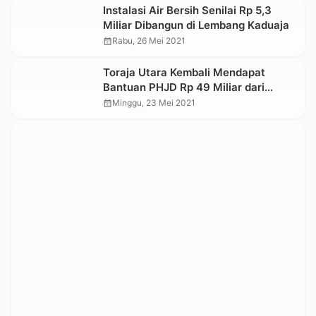
Instalasi Air Bersih Senilai Rp 5,3
Miliar Dibangun di Lembang Kaduaja
calendar_month
Rabu, 26 Mei 2021
Toraja Utara Kembali Mendapat
Bantuan PHJD Rp 49 Miliar dari
Pemprov Sulsel dan Rp 26 Miliar dari
calendar_month
Minggu, 23 Mei 2021
Kementerian PUPR