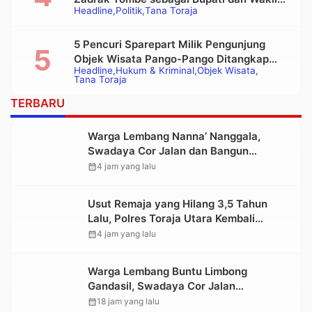
Headline
Politik
Tana Toraja
Bupati Tana Toraja Terpilih
5 Pencuri Sparepart Milik Pengunjung
Objek Wisata Pango-Pango Ditangkap
Headline
Hukum & Kriminal
Objek Wisata
Polisi
Tana Toraja
TERBARU
Warga Lembang Nanna’ Nanggala,
Swadaya Cor Jalan dan Bangun
Jembatan
calendar_month
4 jam yang lalu
Usut Remaja yang Hilang 3,5 Tahun
Lalu, Polres Toraja Utara Kembali
Datangi TKP
calendar_month
4 jam yang lalu
Warga Lembang Buntu Limbong
Gandasil, Swadaya Cor Jalan
Sepanjang 500 Meter
calendar_month
18 jam yang lalu