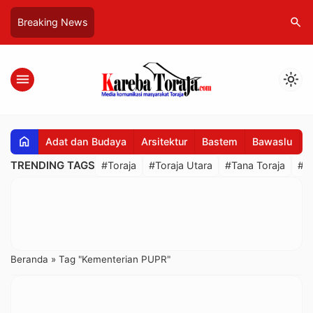
search
Breaking News
menu
light_mode
home
Adat dan Budaya
Arsitektur
Bastem
Bawaslu
B
TRENDING TAGS
#Toraja
#Toraja Utara
#Tana Toraja
#R
Beranda
»
Tag "Kementerian PUPR"