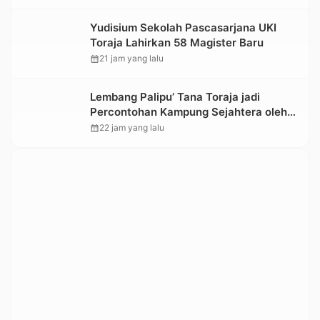
Yudisium Sekolah Pascasarjana UKI
Toraja Lahirkan 58 Magister Baru
calendar_month
21 jam yang lalu
Lembang Palipu’ Tana Toraja jadi
Percontohan Kampung Sejahtera oleh
Kemensos
calendar_month
22 jam yang lalu