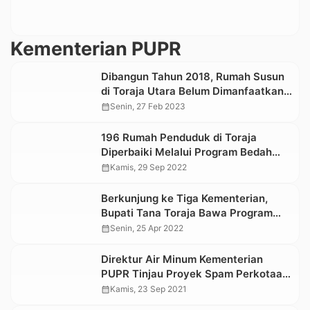
Kementerian PUPR
Dibangun Tahun 2018, Rumah Susun
di Toraja Utara Belum Dimanfaatkan
Maksimal
calendar_month
Senin, 27 Feb 2023
196 Rumah Penduduk di Toraja
Diperbaiki Melalui Program Bedah
Rumah Aspirasi Eva Stevany Rataba
calendar_month
Kamis, 29 Sep 2022
Berkunjung ke Tiga Kementerian,
Bupati Tana Toraja Bawa Program
Strategis
calendar_month
Senin, 25 Apr 2022
Direktur Air Minum Kementerian
PUPR Tinjau Proyek Spam Perkotaan
dan Pedesaan di Toraja Utara
calendar_month
Kamis, 23 Sep 2021