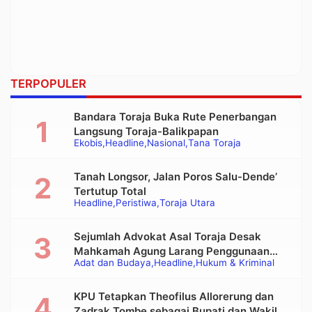
TERPOPULER
Bandara Toraja Buka Rute Penerbangan
Langsung Toraja-Balikpapan
Ekobis
Headline
Nasional
Tana Toraja
Tanah Longsor, Jalan Poros Salu-Dende’
Tertutup Total
Headline
Peristiwa
Toraja Utara
Sejumlah Advokat Asal Toraja Desak
Mahkamah Agung Larang Penggunaan
Adat dan Budaya
Headline
Hukum & Kriminal
Alat Berat pada Eksekusi Rumah Adat
Tongkonan
KPU Tetapkan Theofilus Allorerung dan
Zadrak Tombe sebagai Bupati dan Wakil