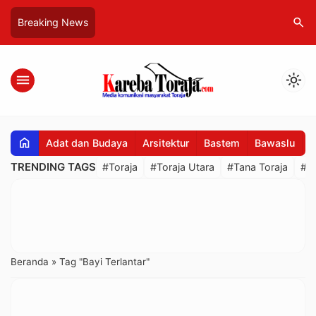
search
Breaking News
menu
light_mode
home
Adat dan Budaya
Arsitektur
Bastem
Bawaslu
B
TRENDING TAGS
#Toraja
#Toraja Utara
#Tana Toraja
#R
Beranda
»
Tag "Bayi Terlantar"