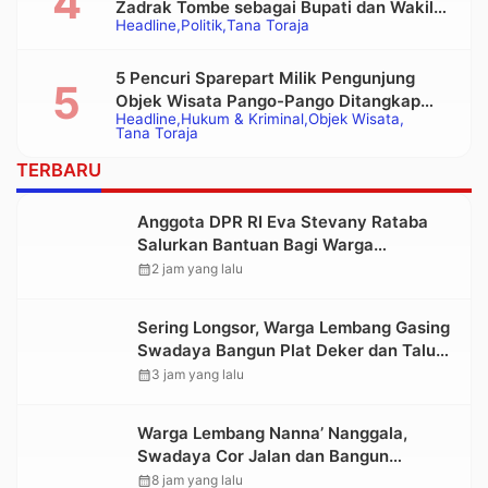
Zadrak Tombe sebagai Bupati dan Wakil
Headline
Politik
Tana Toraja
Bupati Tana Toraja Terpilih
5 Pencuri Sparepart Milik Pengunjung
Objek Wisata Pango-Pango Ditangkap
Headline
Hukum & Kriminal
Objek Wisata
Polisi
Tana Toraja
TERBARU
Anggota DPR RI Eva Stevany Rataba
Salurkan Bantuan Bagi Warga
Terdampak Longsor di Buntu Pepasan
calendar_month
2 jam yang lalu
Sering Longsor, Warga Lembang Gasing
Swadaya Bangun Plat Deker dan Talut
Jalan Penghubung Antar Lembang
calendar_month
3 jam yang lalu
Warga Lembang Nanna’ Nanggala,
Swadaya Cor Jalan dan Bangun
Jembatan
calendar_month
8 jam yang lalu