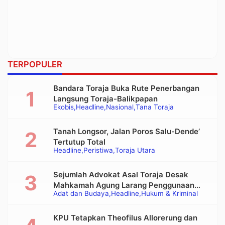
TERPOPULER
Bandara Toraja Buka Rute Penerbangan
Langsung Toraja-Balikpapan
Ekobis
Headline
Nasional
Tana Toraja
Tanah Longsor, Jalan Poros Salu-Dende’
Tertutup Total
Headline
Peristiwa
Toraja Utara
Sejumlah Advokat Asal Toraja Desak
Mahkamah Agung Larang Penggunaan
Adat dan Budaya
Headline
Hukum & Kriminal
Alat Berat pada Eksekusi Rumah Adat
Tongkonan
KPU Tetapkan Theofilus Allorerung dan