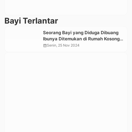
Bayi Terlantar
Seorang Bayi yang Diduga Dibuang
Ibunya Ditemukan di Rumah Kosong
di Limbong, Rembon
calendar_month
Senin, 25 Nov 2024