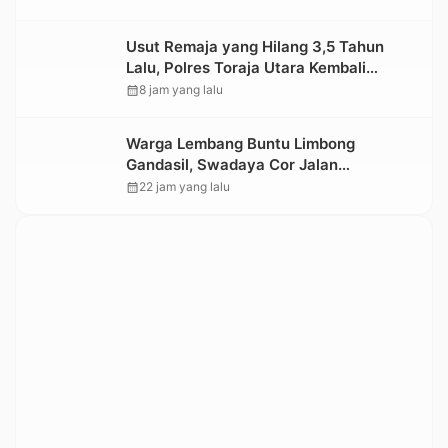
Usut Remaja yang Hilang 3,5 Tahun
Lalu, Polres Toraja Utara Kembali
Datangi TKP
calendar_month
8 jam yang lalu
Warga Lembang Buntu Limbong
Gandasil, Swadaya Cor Jalan
Sepanjang 500 Meter
calendar_month
22 jam yang lalu