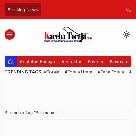
search
Breaking News
menu
light_mode
home
Adat dan Budaya
Arsitektur
Bastem
Bawaslu
B
TRENDING TAGS
#Toraja
#Toraja Utara
#Tana Toraja
#R
Beranda
»
Tag "Balikpapan"