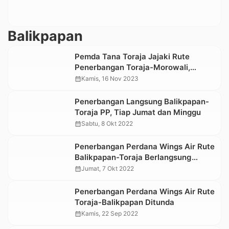
Balikpapan
Pemda Tana Toraja Jajaki Rute
Penerbangan Toraja-Morowali,
Balikpapan 3 Kali Sepekan
calendar_month
Kamis, 16 Nov 2023
Penerbangan Langsung Balikpapan-
Toraja PP, Tiap Jumat dan Minggu
calendar_month
Sabtu, 8 Okt 2022
Penerbangan Perdana Wings Air Rute
Balikpapan-Toraja Berlangsung
Sukses
calendar_month
Jumat, 7 Okt 2022
Penerbangan Perdana Wings Air Rute
Toraja-Balikpapan Ditunda
calendar_month
Kamis, 22 Sep 2022