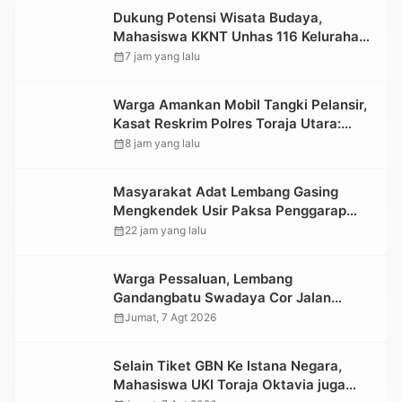
Dukung Potensi Wisata Budaya,
Mahasiswa KKNT Unhas 116 Kelurahan
Nonongan Utara Pasang Papan
calendar_month
7 jam yang lalu
Informasi Objek Wisata Berbasis Digital
Warga Amankan Mobil Tangki Pelansir,
Kasat Reskrim Polres Toraja Utara:
Proses Hukum Berjalan Transparan
calendar_month
8 jam yang lalu
Masyarakat Adat Lembang Gasing
Mengkendek Usir Paksa Penggarap
yang Rusak Kawasan Hutan
calendar_month
22 jam yang lalu
Warga Pessaluan, Lembang
Gandangbatu Swadaya Cor Jalan
Kabupaten
calendar_month
Jumat, 7 Agt 2026
Selain Tiket GBN Ke Istana Negara,
Mahasiswa UKI Toraja Oktavia juga