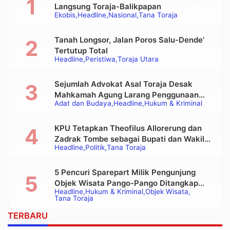
Langsung Toraja-Balikpapan
Ekobis
Headline
Nasional
Tana Toraja
Tanah Longsor, Jalan Poros Salu-Dende’
Tertutup Total
Headline
Peristiwa
Toraja Utara
Sejumlah Advokat Asal Toraja Desak
Mahkamah Agung Larang Penggunaan
Adat dan Budaya
Headline
Hukum & Kriminal
Alat Berat pada Eksekusi Rumah Adat
Tongkonan
KPU Tetapkan Theofilus Allorerung dan
Zadrak Tombe sebagai Bupati dan Wakil
Headline
Politik
Tana Toraja
Bupati Tana Toraja Terpilih
5 Pencuri Sparepart Milik Pengunjung
Objek Wisata Pango-Pango Ditangkap
Headline
Hukum & Kriminal
Objek Wisata
Polisi
Tana Toraja
TERBARU