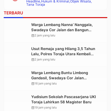
Headline
Hukum & Kriminal
Objek Wisata
Polisi
Tana Toraja
TERBARU
Warga Lembang Nanna’ Nanggala,
Swadaya Cor Jalan dan Bangun
Jembatan
calendar_month
2 jam yang lalu
Usut Remaja yang Hilang 3,5 Tahun
Lalu, Polres Toraja Utara Kembali
Datangi TKP
calendar_month
2 jam yang lalu
Warga Lembang Buntu Limbong
Gandasil, Swadaya Cor Jalan
Sepanjang 500 Meter
calendar_month
16 jam yang lalu
Yudisium Sekolah Pascasarjana UKI
Toraja Lahirkan 58 Magister Baru
calendar_month
19 jam yang lalu