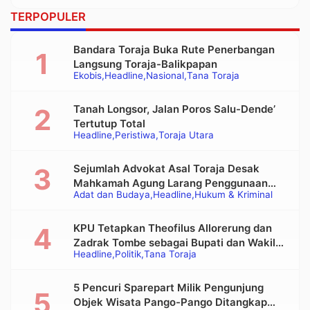
TERPOPULER
Bandara Toraja Buka Rute Penerbangan
Langsung Toraja-Balikpapan
Ekobis
Headline
Nasional
Tana Toraja
Tanah Longsor, Jalan Poros Salu-Dende’
Tertutup Total
Headline
Peristiwa
Toraja Utara
Sejumlah Advokat Asal Toraja Desak
Mahkamah Agung Larang Penggunaan
Adat dan Budaya
Headline
Hukum & Kriminal
Alat Berat pada Eksekusi Rumah Adat
Tongkonan
KPU Tetapkan Theofilus Allorerung dan
Zadrak Tombe sebagai Bupati dan Wakil
Headline
Politik
Tana Toraja
Bupati Tana Toraja Terpilih
5 Pencuri Sparepart Milik Pengunjung
Objek Wisata Pango-Pango Ditangkap