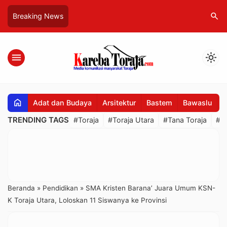
search
Breaking News
menu
light_mode
home
Adat dan Budaya
Arsitektur
Bastem
Bawaslu
B
TRENDING TAGS
#Toraja
#Toraja Utara
#Tana Toraja
#R
Beranda
»
Pendidikan
»
SMA Kristen Barana’ Juara Umum KSN-
K Toraja Utara, Loloskan 11 Siswanya ke Provinsi