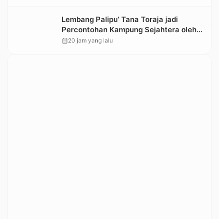
Lembang Palipu’ Tana Toraja jadi
Percontohan Kampung Sejahtera oleh
Kemensos
calendar_month
20 jam yang lalu