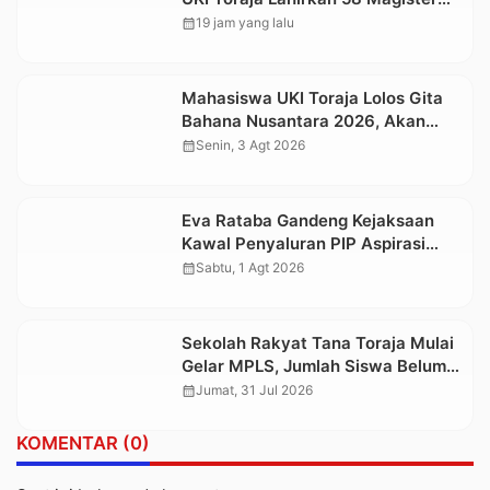
Baru
calendar_month
19 jam yang lalu
Mahasiswa UKI Toraja Lolos Gita
Bahana Nusantara 2026, Akan
Tampil di Istana Negara pada
calendar_month
Senin, 3 Agt 2026
Perayaan HUT Ke-81 RI
Eva Rataba Gandeng Kejaksaan
Kawal Penyaluran PIP Aspirasi
2026 melalui Program Jaga
calendar_month
Sabtu, 1 Agt 2026
Indonesia Pintar
Sekolah Rakyat Tana Toraja Mulai
Gelar MPLS, Jumlah Siswa Belum
Terpenuhi, Pembangunan Gedung
calendar_month
Jumat, 31 Jul 2026
Belum Selesai
KOMENTAR (0)