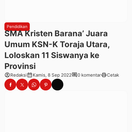
Pendidikan
SMA Kristen Barana’ Juara
Umum KSN-K Toraja Utara,
Loloskan 11 Siswanya ke
Provinsi
account_circle
calendar_month
comment
print
Redaksi
Kamis, 8 Sep 2022
0 komentar
Cetak