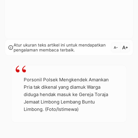
Atur ukuran teks artikel ini untuk mendapatkan
text_increase
info
text_decrease
pengalaman membaca terbaik.
Porsonil Polsek Mengkendek Amankan
Pria tak dikenal yang diamuk Warga
diduga hendak masuk ke Gereja Toraja
Jemaat Limbong Lembang Buntu
Limbong. (Foto/Istimewa)