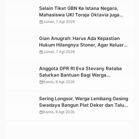
Selain Tiket GBN Ke Istana Negara,
Mahasiswa UKI Toraja Oktavia juga
Lolos ke Pekan Seni Mahasiswa
calendar_month
Jumat, 7 Agt 2026
Nasional 2026
Gian Anugrah: Harus Ada Kepastian
Hukum Hilangnya Stoner, Agar Keluarga
tidak Larut dalam Trauma dan
calendar_month
Jumat, 7 Agt 2026
Kesedihan Berkepanjangan
Anggota DPR RI Eva Stevany Rataba
Salurkan Bantuan Bagi Warga
Terdampak Longsor di Buntu Pepasan
calendar_month
Kamis, 6 Agt 2026
Sering Longsor, Warga Lembang Gasing
Swadaya Bangun Plat Deker dan Talut
Jalan Penghubung Antar Lembang
calendar_month
Kamis, 6 Agt 2026