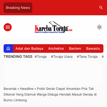
search
Breaking News
menu
light_mode
home
Adat dan Budaya
Arsitektur
Bastem
Bawaslu
B
TRENDING TAGS
#Toraja
#Toraja Utara
#Tana Toraja
#R
Beranda
»
Headline
»
Polisi Gerak Cepat Amankan Pria Tak
Dikenal Yang Diamuk Warga Diduga Hendak Masuk Gereja di
Buntu Limbong