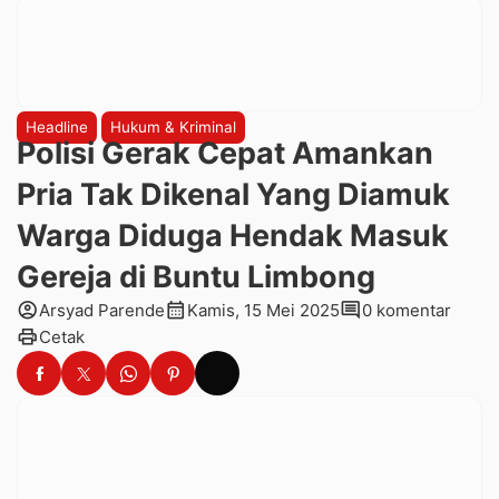
Headline
Hukum & Kriminal
Polisi Gerak Cepat Amankan
Pria Tak Dikenal Yang Diamuk
Warga Diduga Hendak Masuk
Gereja di Buntu Limbong
account_circle
calendar_month
comment
Arsyad Parende
Kamis, 15 Mei 2025
0 komentar
print
Cetak