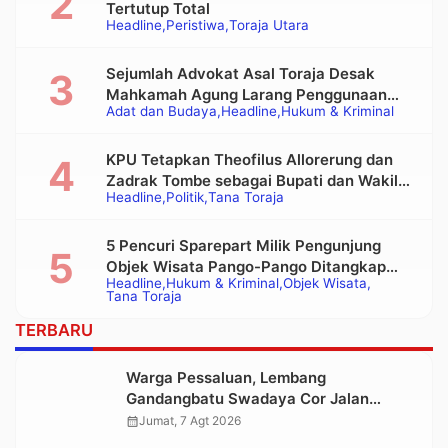
Tertutup Total
Headline
Peristiwa
Toraja Utara
Sejumlah Advokat Asal Toraja Desak
Mahkamah Agung Larang Penggunaan
Adat dan Budaya
Headline
Hukum & Kriminal
Alat Berat pada Eksekusi Rumah Adat
Tongkonan
KPU Tetapkan Theofilus Allorerung dan
Zadrak Tombe sebagai Bupati dan Wakil
Headline
Politik
Tana Toraja
Bupati Tana Toraja Terpilih
5 Pencuri Sparepart Milik Pengunjung
Objek Wisata Pango-Pango Ditangkap
Headline
Hukum & Kriminal
Objek Wisata
Polisi
Tana Toraja
TERBARU
Warga Pessaluan, Lembang
Gandangbatu Swadaya Cor Jalan
Kabupaten
calendar_month
Jumat, 7 Agt 2026