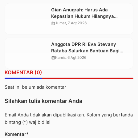
Gian Anugrah: Harus Ada
Kepastian Hukum Hilangnya
Stoner, Agar Keluarga tidak Larut
calendar_month
Jumat, 7 Agt 2026
dalam Trauma dan Kesedihan
Berkepanjangan
Anggota DPR RI Eva Stevany
Rataba Salurkan Bantuan Bagi
Warga Terdampak Longsor di
calendar_month
Kamis, 6 Agt 2026
Buntu Pepasan
KOMENTAR (0)
Saat ini belum ada komentar
Silahkan tulis komentar Anda
Email Anda tidak akan dipublikasikan. Kolom yang bertanda
bintang (*) wajib diisi
Komentar*