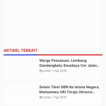
ARTIKEL TERKAIT
Warga Pessaluan, Lembang
Gandangbatu Swadaya Cor Jalan
Kabupaten
calendar_month
Jumat, 7 Agt 2026
Selain Tiket GBN Ke Istana Negara,
Mahasiswa UKI Toraja Oktavia
juga Lolos ke Pekan Seni
calendar_month
Jumat, 7 Agt 2026
Mahasiswa Nasional 2026