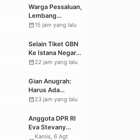
Warga Pessaluan,
Lembang
Gandangbatu
calendar_month
15 jam yang lalu
Swadaya Cor
Jalan Kabupaten
Selain Tiket GBN
Ke Istana Negara,
Mahasiswa UKI
calendar_month
22 jam yang lalu
Toraja Oktavia
juga Lolos ke
Gian Anugrah:
Pekan Seni
Harus Ada
Mahasiswa
Kepastian Hukum
calendar_month
23 jam yang lalu
Nasional 2026
Hilangnya Stoner,
Agar Keluarga
Anggota DPR RI
tidak Larut dalam
Eva Stevany
Trauma dan
Rataba Salurkan
Kamis, 6 Agt