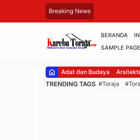
Breaking News
BERANDA
I
SAMPLE PAG
home
Adat dan Budaya
Arsitekt
TRENDING TAGS
#Toraja
#Tora