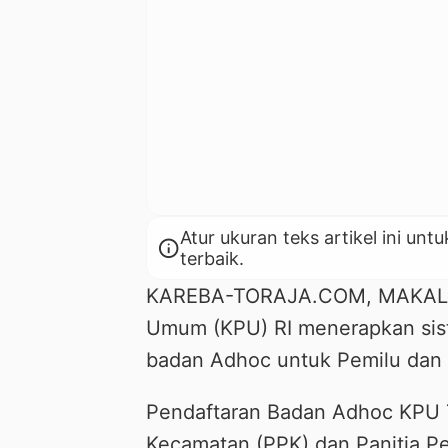
Atur ukuran teks artikel ini 
info
terbaik.
KAREBA-TORAJA.COM, MAKALE —
Umum (KPU) RI menerapkan sist
badan Adhoc untuk Pemilu dan 
Pendaftaran Badan Adhoc KPU Ta
Kecamatan (PPK) dan Panitia P