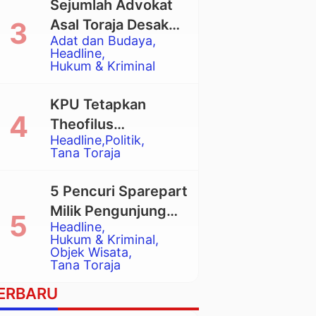
Sejumlah Advokat
Asal Toraja Desak
Adat dan Budaya
Mahkamah Agung
Headline
Larang Penggunaan
Hukum & Kriminal
Alat Berat pada
Eksekusi Rumah
KPU Tetapkan
Adat Tongkonan
Theofilus
Headline
Politik
Allorerung dan
Tana Toraja
Zadrak Tombe
sebagai Bupati dan
5 Pencuri Sparepart
Wakil Bupati Tana
Milik Pengunjung
Toraja Terpilih
Headline
Objek Wisata
Hukum & Kriminal
Pango-Pango
Objek Wisata
Tana Toraja
Ditangkap Polisi
ERBARU