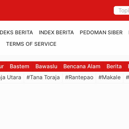
NDEKS BERITA
INDEX BERITA
PEDOMAN SIBER
E
TERMS OF SERVICE
ur
Bastem
Bawaslu
Bencana Alam
Berita
ja Utara
#Tana Toraja
#Rantepao
#Makale
#