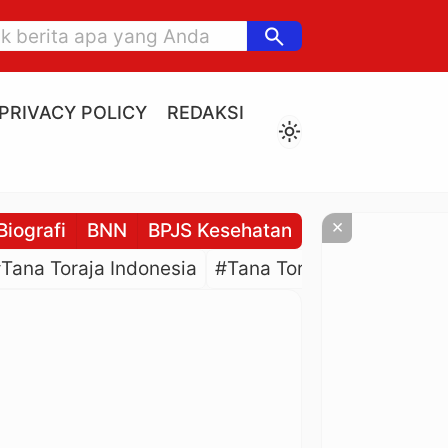
search
PRIVACY POLICY
REDAKSI
light_mode
×
Biografi
BNN
BPJS Kesehatan
BPJS Ketenaga
Tana Toraja Indonesia
#Tana Toraja Culture
#P