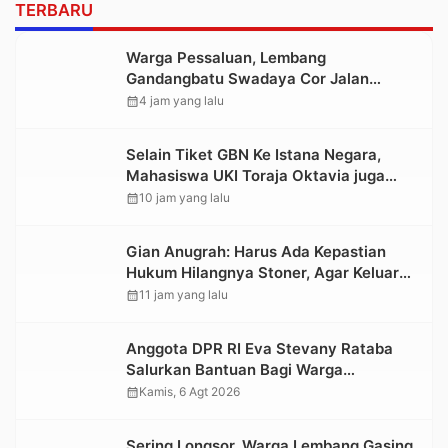
TERBARU
Warga Pessaluan, Lembang
Gandangbatu Swadaya Cor Jalan
Kabupaten
calendar_month
4 jam yang lalu
Selain Tiket GBN Ke Istana Negara,
Mahasiswa UKI Toraja Oktavia juga
Lolos ke Pekan Seni Mahasiswa
calendar_month
10 jam yang lalu
Nasional 2026
Gian Anugrah: Harus Ada Kepastian
Hukum Hilangnya Stoner, Agar Keluarga
tidak Larut dalam Trauma dan
calendar_month
11 jam yang lalu
Kesedihan Berkepanjangan
Anggota DPR RI Eva Stevany Rataba
Salurkan Bantuan Bagi Warga
Terdampak Longsor di Buntu Pepasan
calendar_month
Kamis, 6 Agt 2026
Sering Longsor, Warga Lembang Gasing