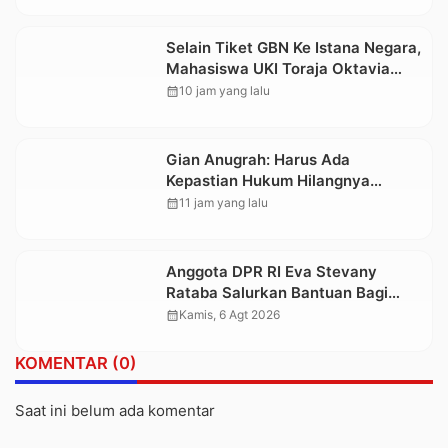
Selain Tiket GBN Ke Istana Negara,
Mahasiswa UKI Toraja Oktavia
juga Lolos ke Pekan Seni
calendar_month
10 jam yang lalu
Mahasiswa Nasional 2026
Gian Anugrah: Harus Ada
Kepastian Hukum Hilangnya
Stoner, Agar Keluarga tidak Larut
calendar_month
11 jam yang lalu
dalam Trauma dan Kesedihan
Berkepanjangan
Anggota DPR RI Eva Stevany
Rataba Salurkan Bantuan Bagi
Warga Terdampak Longsor di
calendar_month
Kamis, 6 Agt 2026
Buntu Pepasan
KOMENTAR (0)
Saat ini belum ada komentar