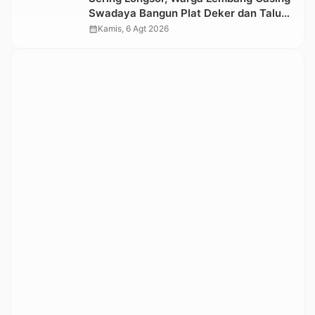
Swadaya Bangun Plat Deker dan Talut
Jalan Penghubung Antar Lembang
calendar_month
Kamis, 6 Agt 2026