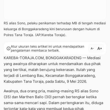
RS alias Sono, pelaku penikaman terhadap MB di tengah mediasi
keluarga di Bonggakaradeng kini berurusan dengan hukum di
Polres Tana Toraja. (AP/Kareba Toraja).
Atur ukuran teks artikel ini untuk mendapatkan
text_increase
info
text_decrease
pengalaman membaca terbaik.
KAREBA-TORAJA.COM, BONGGAKARADENG — Mediasi
yang awalnya diharapkan untuk mendamaikan dua pihak
yang bertikai, malah berujung kekerasan. Itulah yang
terjadi di Lembang Bau, Kecamatan Bonggakaradeng,
Kabupaten Tana Toraja, pada Sabtu, 9 Mei 2026.
Awalnya, dua orang pria, masing-masing RS alias Sono
(35) dan Marthen Ballo (30) pernah bertengkar ketika
sama-sama mencari sapi. Dalam pertengkaran itu, diduga
terlontar kata-kata yang membuat kedua pihak