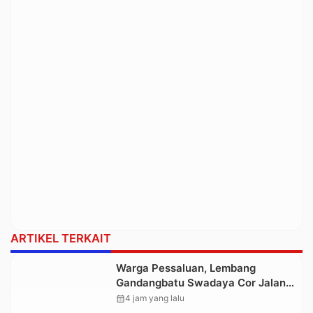
ARTIKEL TERKAIT
Warga Pessaluan, Lembang
Gandangbatu Swadaya Cor Jalan
Kabupaten
calendar_month
4 jam yang lalu