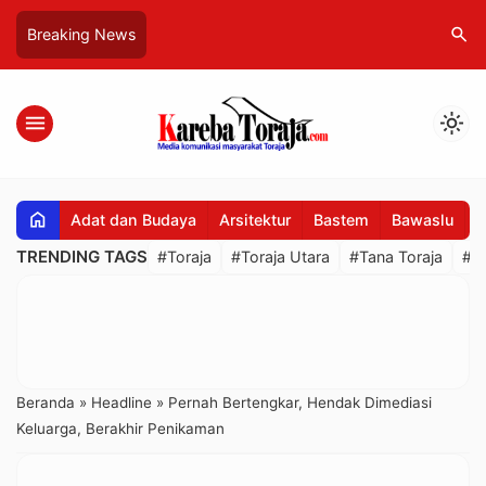
search
Breaking News
menu
light_mode
home
Adat dan Budaya
Arsitektur
Bastem
Bawaslu
B
TRENDING TAGS
#Toraja
#Toraja Utara
#Tana Toraja
#R
Beranda
»
Headline
»
Pernah Bertengkar, Hendak Dimediasi
Keluarga, Berakhir Penikaman