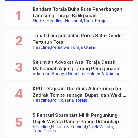
Bandara Toraja Buka Rute Penerbangan
Langsung Toraja-Balikpapan
Ekobis
Headline
Nasional
Tana Toraja
Tanah Longsor, Jalan Poros Salu-Dende’
Tertutup Total
Headline
Peristiwa
Toraja Utara
Sejumlah Advokat Asal Toraja Desak
Mahkamah Agung Larang Penggunaan
Adat dan Budaya
Headline
Hukum & Kriminal
Alat Berat pada Eksekusi Rumah Adat
Tongkonan
KPU Tetapkan Theofilus Allorerung dan
Zadrak Tombe sebagai Bupati dan Wakil
Headline
Politik
Tana Toraja
Bupati Tana Toraja Terpilih
5 Pencuri Sparepart Milik Pengunjung
Objek Wisata Pango-Pango Ditangkap
Headline
Hukum & Kriminal
Objek Wisata
Polisi
Tana Toraja