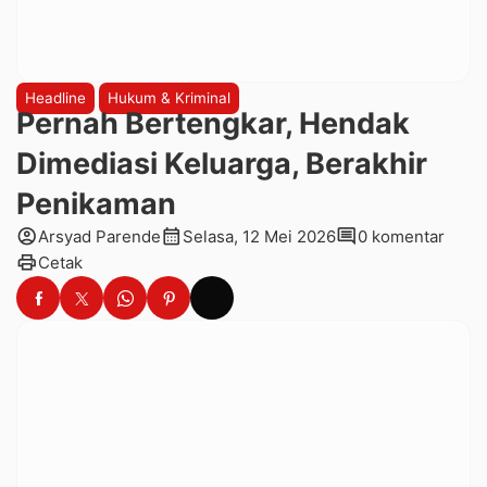
Headline
Hukum & Kriminal
Pernah Bertengkar, Hendak
Dimediasi Keluarga, Berakhir
Penikaman
account_circle
calendar_month
comment
Arsyad Parende
Selasa, 12 Mei 2026
0 komentar
print
Cetak