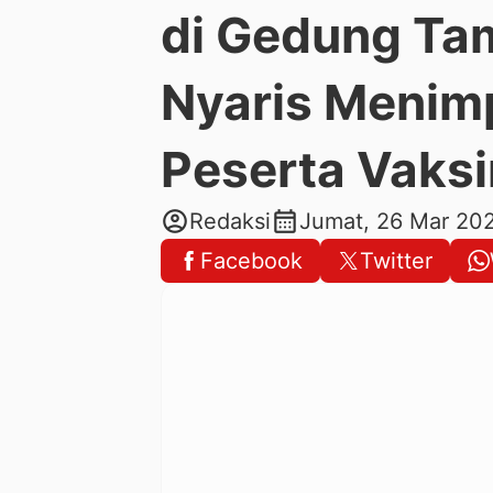
di Gedung Tam
Nyaris Menim
Peserta Vaksi
account_circle
calendar_month
Redaksi
Jumat, 26 Mar 20
Facebook
Twitter