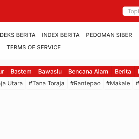
NDEKS BERITA
INDEX BERITA
PEDOMAN SIBER
E
TERMS OF SERVICE
ur
Bastem
Bawaslu
Bencana Alam
Berita
ja Utara
#Tana Toraja
#Rantepao
#Makale
#