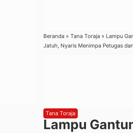
Beranda
»
Tana Toraja
»
Lampu Gan
Jatuh, Nyaris Menimpa Petugas dan
Tana Toraja
Lampu Gantun