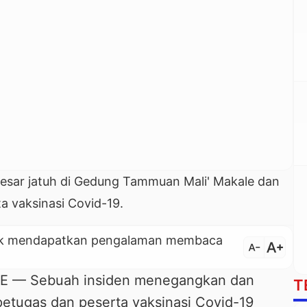
esar jatuh di Gedung Tammuan Mali' Makale dan
a vaksinasi Covid-19.
untuk mendapatkan pengalaman membaca
text_increase
text_decrease
— Sebuah insiden menegangkan dan
T
etugas dan peserta vaksinasi Covid-19