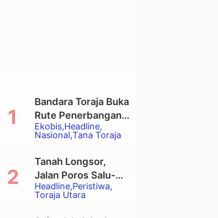
Bandara Toraja Buka
Rute Penerbangan
Ekobis
Headline
Langsung Toraja-
Nasional
Tana Toraja
Balikpapan
Tanah Longsor,
Jalan Poros Salu-
Headline
Peristiwa
Dende’ Tertutup
Toraja Utara
Total