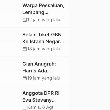
Warga Pessaluan,
Lembang
Gandangbatu
calendar_month
12 jam yang lalu
Swadaya Cor
Jalan Kabupaten
Selain Tiket GBN
Ke Istana Negara,
Mahasiswa UKI
calendar_month
18 jam yang lalu
Toraja Oktavia
juga Lolos ke
Gian Anugrah:
Pekan Seni
Harus Ada
Mahasiswa
Kepastian Hukum
calendar_month
19 jam yang lalu
Nasional 2026
Hilangnya Stoner,
Agar Keluarga
Anggota DPR RI
tidak Larut dalam
Eva Stevany
Trauma dan
Rataba Salurkan
Kamis, 6 Agt