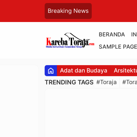
Breaking News
BERANDA
I
SAMPLE PAG
home
Adat dan Budaya
Arsitekt
TRENDING TAGS
#Toraja
#Tora