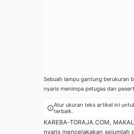
Sebuah lampu gantung berukuran b
nyaris menimpa petugas dan pesert
Atur ukuran teks artikel ini 
info
terbaik.
KAREBA-TORAJA.COM, MAKALE 
nyaris mencelakakan sejumlah p