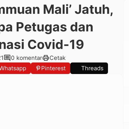
muan Mali’ Jatuh,
pa Petugas dan
nasi Covid-19
comment
print
21
0 komentar
Cetak
Whatsapp
Pinterest
Threads