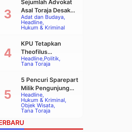
Sejumlah Advokat
Asal Toraja Desak
Adat dan Budaya
Mahkamah Agung
Headline
Larang Penggunaan
Hukum & Kriminal
Alat Berat pada
Eksekusi Rumah
KPU Tetapkan
Adat Tongkonan
Theofilus
Headline
Politik
Allorerung dan
Tana Toraja
Zadrak Tombe
sebagai Bupati dan
5 Pencuri Sparepart
Wakil Bupati Tana
Milik Pengunjung
Toraja Terpilih
Headline
Objek Wisata
Hukum & Kriminal
Pango-Pango
Objek Wisata
Tana Toraja
Ditangkap Polisi
ERBARU