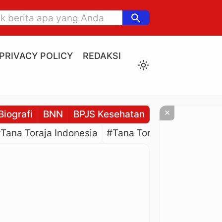
search
PRIVACY POLICY
REDAKSI
light_mode
×
Biografi
BNN
BPJS Kesehatan
BPJS Ketenaga
Tana Toraja Indonesia
#Tana Toraja Culture
#P