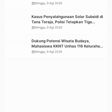
Kelangkaan BBM di Toraja
calendar_month
Minggu, 9 Agt 2026
Kasus Penyalahgunaan Solar Subsidi di
Tana Toraja, Polisi Tetapkan Tiga
Tersangka Baru
calendar_month
Minggu, 9 Agt 2026
Dukung Potensi Wisata Budaya,
Mahasiswa KKNT Unhas 116 Kelurahan
Nonongan Utara Pasang Papan
calendar_month
Minggu, 9 Agt 2026
Informasi Objek Wisata Berbasis Digital