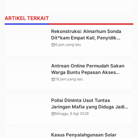
ARTIKEL TERKAIT
Rekonstruksi: Almarhum Sonda
Dit*kam Empat Kali, Penyidik
Terapkan Pasal Pembunuhan
calendar_month
6 jam yang lalu
Berencana
Antrean Online Permudah Sakan
Warga Buntu Pepasan Akses
Layanan Kesehatan Tanpa
calendar_month
18 jam yang lalu
Hambatan
Polisi Diminta Usut Tuntas
Jaringan Mafia yang Diduga Jadi
Penyebab Kelangkaan BBM di
calendar_month
Minggu, 9 Agt 2026
Toraja
Kasus Penyalahgunaan Solar