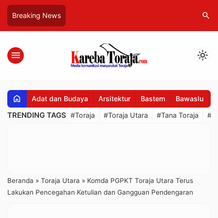
search
Breaking News
menu
light_mode
home
Adat dan Budaya
Arsitektur
Bastem
Bawaslu
B
TRENDING TAGS
#Toraja
#Toraja Utara
#Tana Toraja
#R
Beranda
»
Toraja Utara
»
Komda PGPKT Toraja Utara Terus
Lakukan Pencegahan Ketulian dan Gangguan Pendengaran