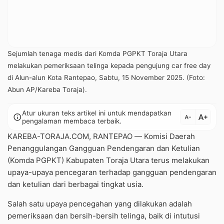
Sejumlah tenaga medis dari Komda PGPKT Toraja Utara
melakukan pemeriksaan telinga kepada pengujung car free day
di Alun-alun Kota Rantepao, Sabtu, 15 November 2025. (Foto:
Abun AP/Kareba Toraja).
Atur ukuran teks artikel ini untuk mendapatkan
text_increase
info
text_decrease
pengalaman membaca terbaik.
KAREBA-TORAJA.COM, RANTEPAO — Komisi Daerah
Penanggulangan Gangguan Pendengaran dan Ketulian
(Komda PGPKT) Kabupaten Toraja Utara terus melakukan
upaya-upaya pencegaran terhadap gangguan pendengaran
dan ketulian dari berbagai tingkat usia.
Salah satu upaya pencegahan yang dilakukan adalah
pemeriksaan dan bersih-bersih telinga, baik di intutusi