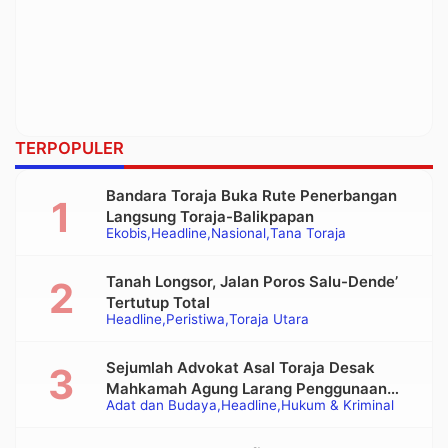
TERPOPULER
Bandara Toraja Buka Rute Penerbangan
Langsung Toraja-Balikpapan
Ekobis
Headline
Nasional
Tana Toraja
Tanah Longsor, Jalan Poros Salu-Dende’
Tertutup Total
Headline
Peristiwa
Toraja Utara
Sejumlah Advokat Asal Toraja Desak
Mahkamah Agung Larang Penggunaan
Adat dan Budaya
Headline
Hukum & Kriminal
Alat Berat pada Eksekusi Rumah Adat
Tongkonan