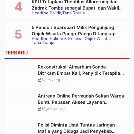
KPU Tetapkan Theofilus Allorerung dan
Zadrak Tombe sebagai Bupati dan Wakil
Headline
Politik
Tana Toraja
Bupati Tana Toraja Terpilih
5 Pencuri Sparepart Milik Pengunjung
Objek Wisata Pango-Pango Ditangkap
Headline
Hukum & Kriminal
Objek Wisata
Polisi
Tana Toraja
TERBARU
Rekonstruksi: Almarhum Sonda
Dit*kam Empat Kali, Penyidik Terapkan
Pasal Pembunuhan Berencana
calendar_month
6 jam yang lalu
Antrean Online Permudah Sakan Warga
Buntu Pepasan Akses Layanan
Kesehatan Tanpa Hambatan
calendar_month
18 jam yang lalu
Polisi Diminta Usut Tuntas Jaringan
Mafia yang Diduga Jadi Penyebab