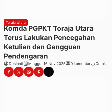
Toraja Utara
Komda PGPKT Toraja Utara
Terus Lakukan Pencegahan
Ketulian dan Gangguan
Pendengaran
account_circle
calendar_month
comment
print
Desianti
Minggu, 16 Nov 2025
0 komentar
Cetak