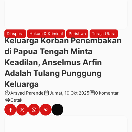
Diaspora
Hukum & Kriminal
Peristiwa
Toraja Utara
Keluarga Korban Penembakan
di Papua Tengah Minta
Keadilan, Anselmus Arfin
Adalah Tulang Punggung
Keluarga
account_circle
calendar_month
comment
Arsyad Parende
Jumat, 10 Okt 2025
0 komentar
print
Cetak