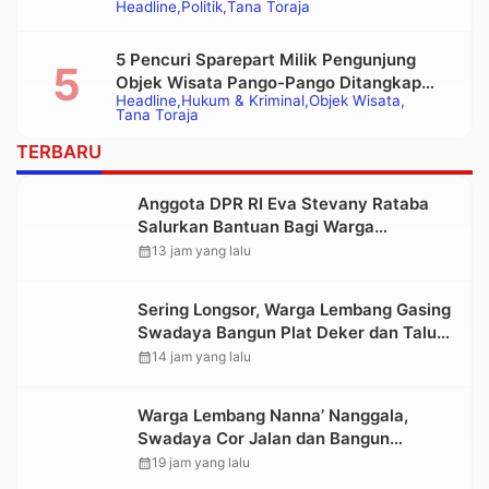
Headline
Politik
Tana Toraja
Bupati Tana Toraja Terpilih
5 Pencuri Sparepart Milik Pengunjung
Objek Wisata Pango-Pango Ditangkap
Headline
Hukum & Kriminal
Objek Wisata
Polisi
Tana Toraja
TERBARU
Anggota DPR RI Eva Stevany Rataba
Salurkan Bantuan Bagi Warga
Terdampak Longsor di Buntu Pepasan
calendar_month
13 jam yang lalu
Sering Longsor, Warga Lembang Gasing
Swadaya Bangun Plat Deker dan Talut
Jalan Penghubung Antar Lembang
calendar_month
14 jam yang lalu
Warga Lembang Nanna’ Nanggala,
Swadaya Cor Jalan dan Bangun
Jembatan
calendar_month
19 jam yang lalu