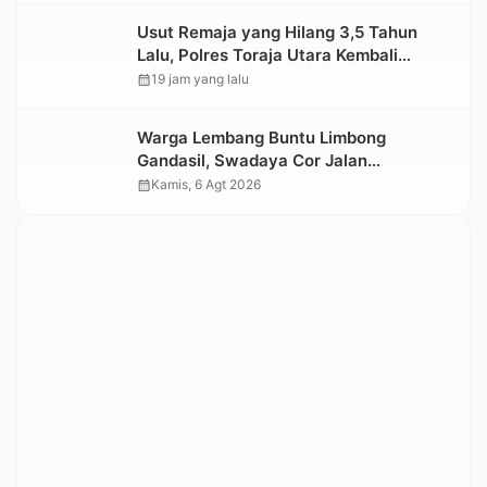
Usut Remaja yang Hilang 3,5 Tahun
Lalu, Polres Toraja Utara Kembali
Datangi TKP
calendar_month
19 jam yang lalu
Warga Lembang Buntu Limbong
Gandasil, Swadaya Cor Jalan
Sepanjang 500 Meter
calendar_month
Kamis, 6 Agt 2026