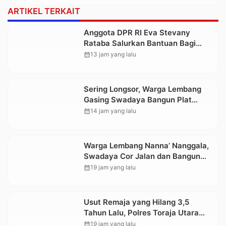
ARTIKEL TERKAIT
Anggota DPR RI Eva Stevany
Rataba Salurkan Bantuan Bagi
Warga Terdampak Longsor di
calendar_month
13 jam yang lalu
Buntu Pepasan
Sering Longsor, Warga Lembang
Gasing Swadaya Bangun Plat
Deker dan Talut Jalan Penghubung
calendar_month
14 jam yang lalu
Antar Lembang
Warga Lembang Nanna’ Nanggala,
Swadaya Cor Jalan dan Bangun
Jembatan
calendar_month
19 jam yang lalu
Usut Remaja yang Hilang 3,5
Tahun Lalu, Polres Toraja Utara
Kembali Datangi TKP
calendar_month
19 jam yang lalu