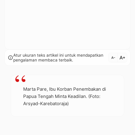
Atur ukuran teks artikel ini untuk mendapatkan
text_increase
info
text_decrease
pengalaman membaca terbaik.
Marta Pare, Ibu Korban Penembakan di
Papua Tengah Minta Keadilan. (Foto:
Arsyad-Karebatoraja)