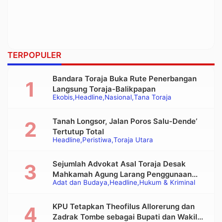
TERPOPULER
Bandara Toraja Buka Rute Penerbangan
Langsung Toraja-Balikpapan
Ekobis
Headline
Nasional
Tana Toraja
Tanah Longsor, Jalan Poros Salu-Dende’
Tertutup Total
Headline
Peristiwa
Toraja Utara
Sejumlah Advokat Asal Toraja Desak
Mahkamah Agung Larang Penggunaan
Adat dan Budaya
Headline
Hukum & Kriminal
Alat Berat pada Eksekusi Rumah Adat
Tongkonan
KPU Tetapkan Theofilus Allorerung dan
Zadrak Tombe sebagai Bupati dan Wakil