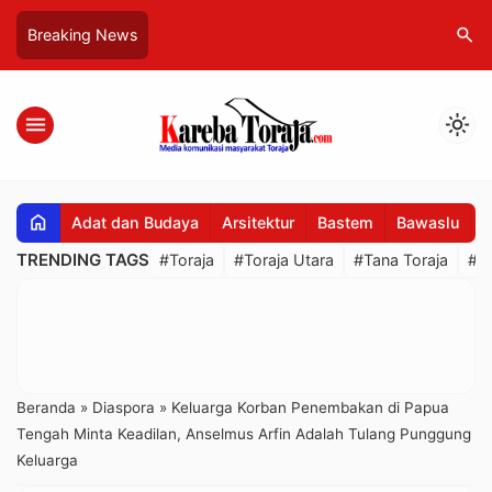
search
Breaking News
menu
light_mode
home
Adat dan Budaya
Arsitektur
Bastem
Bawaslu
B
TRENDING TAGS
#Toraja
#Toraja Utara
#Tana Toraja
#R
Beranda
»
Diaspora
»
Keluarga Korban Penembakan di Papua
Tengah Minta Keadilan, Anselmus Arfin Adalah Tulang Punggung
Keluarga