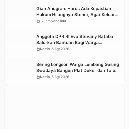
Gian Anugrah: Harus Ada Kepastian
Hukum Hilangnya Stoner, Agar Keluarga
tidak Larut dalam Trauma dan
calendar_month
17 jam yang lalu
Kesedihan Berkepanjangan
Anggota DPR RI Eva Stevany Rataba
Salurkan Bantuan Bagi Warga
Terdampak Longsor di Buntu Pepasan
calendar_month
Kamis, 6 Agt 2026
Sering Longsor, Warga Lembang Gasing
Swadaya Bangun Plat Deker dan Talut
Jalan Penghubung Antar Lembang
calendar_month
Kamis, 6 Agt 2026