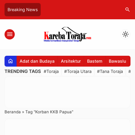
search
Breaking News
menu
light_mode
home
Adat dan Budaya
Arsitektur
Bastem
Bawaslu
B
TRENDING TAGS
#Toraja
#Toraja Utara
#Tana Toraja
#R
Beranda
»
Tag "Korban KKB Papua"