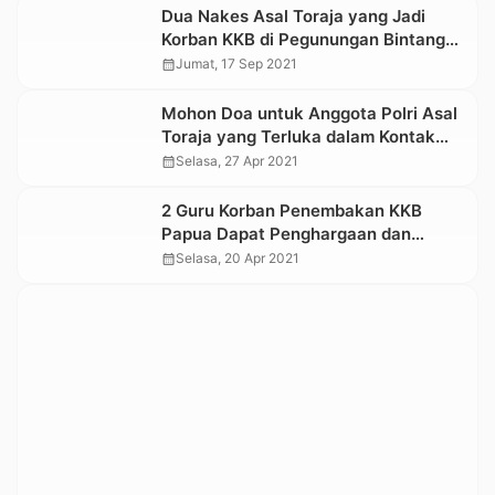
Dua Nakes Asal Toraja yang Jadi
Korban KKB di Pegunungan Bintang
Sudah Dievakuasi ke Jayapura
calendar_month
Jumat, 17 Sep 2021
Mohon Doa untuk Anggota Polri Asal
Toraja yang Terluka dalam Kontak
Tembak dengan KKB Papua
calendar_month
Selasa, 27 Apr 2021
2 Guru Korban Penembakan KKB
Papua Dapat Penghargaan dan
Satunan dari Menteri Sosial
calendar_month
Selasa, 20 Apr 2021