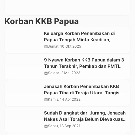
Korban KKB Papua
Keluarga Korban Penembakan di
Papua Tengah Minta Keadilan,
Anselmus Arfin Adalah Tulang
calendar_month
Jumat, 10 Okt 2025
Punggung Keluarga
9 Nyawa Korban KKB Papua dalam 3
Tahun Terakhir, Pemkab dan PMTI
Diminta Cari Solusi
calendar_month
Selasa, 2 Mei 2023
Jenasah Korban Penembakan KKB
Papua Tiba di Toraja Utara, Tangis
Keluarga Pecah
calendar_month
Kamis, 14 Apr 2022
Sudah Diangkat dari Jurang, Jenazah
Nakes Asal Toraja Belum Dievakuasi
ke Jayapura
calendar_month
Sabtu, 18 Sep 2021