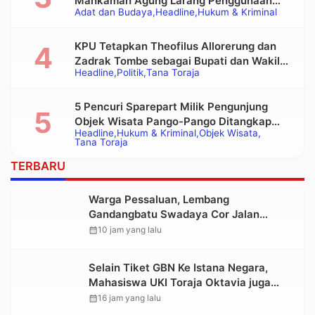
Mahkamah Agung Larang Penggunaan
Adat dan Budaya
Headline
Hukum & Kriminal
Alat Berat pada Eksekusi Rumah Adat
Tongkonan
KPU Tetapkan Theofilus Allorerung dan
Zadrak Tombe sebagai Bupati dan Wakil
Headline
Politik
Tana Toraja
Bupati Tana Toraja Terpilih
5 Pencuri Sparepart Milik Pengunjung
Objek Wisata Pango-Pango Ditangkap
Headline
Hukum & Kriminal
Objek Wisata
Polisi
Tana Toraja
TERBARU
Warga Pessaluan, Lembang
Gandangbatu Swadaya Cor Jalan
Kabupaten
calendar_month
10 jam yang lalu
Selain Tiket GBN Ke Istana Negara,
Mahasiswa UKI Toraja Oktavia juga
Lolos ke Pekan Seni Mahasiswa
calendar_month
16 jam yang lalu
Nasional 2026