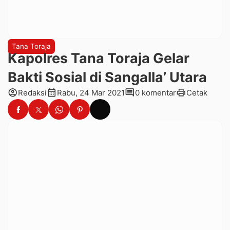
Tana Toraja
Kapolres Tana Toraja Gelar
Bakti Sosial di Sangalla’ Utara
account_circle
calendar_month
comment
print
Redaksi
Rabu, 24 Mar 2021
0 komentar
Cetak