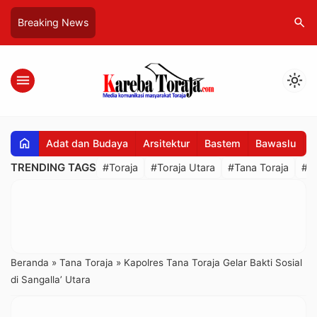
search
Breaking News
menu
light_mode
home
Adat dan Budaya
Arsitektur
Bastem
Bawaslu
B
TRENDING TAGS
#Toraja
#Toraja Utara
#Tana Toraja
#R
Beranda
»
Tana Toraja
»
Kapolres Tana Toraja Gelar Bakti Sosial
di Sangalla’ Utara