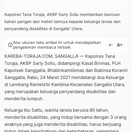
Kapolres Tana Toraja, AKBP Sarly Sollu memberikan bantuan
bahan pangan dan materi lainnya kepada keluarga lansia dan
penyandang disabilitas di Sangalla' Utara.
Atur ukuran teks artikel ini untuk mendapatkan
text_increase
info
text_decrease
pengalaman membaca terbaik.
KAREBA-TORAJA.COM, SANGALLA’ — Kapolres Tana
Toraja, AKBP Sarly Sollu, didampingi Kasat Binmas, PLH
Kapolsek Sanggalla, Bhabinkamtibmas dan Babinsa Koramil
Sanggalla, Rabu, 24 Maret 2021 mendatangi dua Keluarga
di Lembang Rantela’bi Kambisa Kecamatan Sangalla Utara,
yang merupakan keluarga penyandang disabilitas dan
menderita lumpuh.
Keluarga Ibu Sattu, wanita lansia berusia 80 tahun,
menderita disabilitas, yang hidup bersama dengan 3 orang
anaknya yang juga menderita disabilitas, harus berjuang
hidup dalam keprihatinan dan keterbatasan, sementara