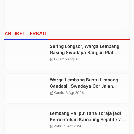
ARTIKEL TERKAIT
Sering Longsor, Warga Lembang
Gasing Swadaya Bangun Plat
Deker dan Talut Jalan Penghubung
calendar_month
12 jam yang lalu
Antar Lembang
Warga Lembang Buntu Limbong
Gandasil, Swadaya Cor Jalan
Sepanjang 500 Meter
calendar_month
Kamis, 6 Agt 2026
Lembang Palipu’ Tana Toraja jadi
Percontohan Kampung Sejahtera
oleh Kemensos
calendar_month
Rabu, 5 Agt 2026