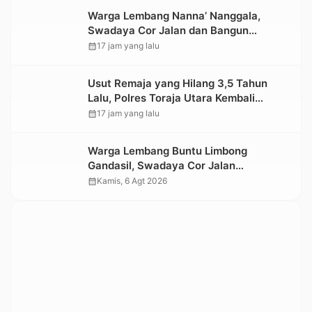
Warga Lembang Nanna’ Nanggala,
Swadaya Cor Jalan dan Bangun
Jembatan
calendar_month
17 jam yang lalu
Usut Remaja yang Hilang 3,5 Tahun
Lalu, Polres Toraja Utara Kembali
Datangi TKP
calendar_month
17 jam yang lalu
Warga Lembang Buntu Limbong
Gandasil, Swadaya Cor Jalan
Sepanjang 500 Meter
calendar_month
Kamis, 6 Agt 2026