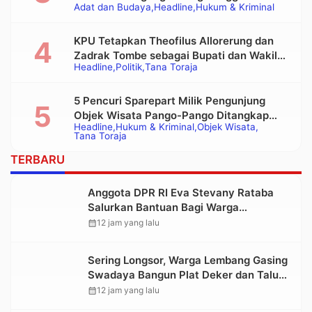
Adat dan Budaya
Headline
Hukum & Kriminal
Alat Berat pada Eksekusi Rumah Adat
Tongkonan
KPU Tetapkan Theofilus Allorerung dan
Zadrak Tombe sebagai Bupati dan Wakil
Headline
Politik
Tana Toraja
Bupati Tana Toraja Terpilih
5 Pencuri Sparepart Milik Pengunjung
Objek Wisata Pango-Pango Ditangkap
Headline
Hukum & Kriminal
Objek Wisata
Polisi
Tana Toraja
TERBARU
Anggota DPR RI Eva Stevany Rataba
Salurkan Bantuan Bagi Warga
Terdampak Longsor di Buntu Pepasan
calendar_month
12 jam yang lalu
Sering Longsor, Warga Lembang Gasing
Swadaya Bangun Plat Deker dan Talut
Jalan Penghubung Antar Lembang
calendar_month
12 jam yang lalu