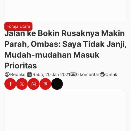
Toraja Utara
Jalan ke Bokin Rusaknya Makin
Parah, Ombas: Saya Tidak Janji,
Mudah-mudahan Masuk
Prioritas
account_circle
calendar_month
comment
print
Redaksi
Rabu, 20 Jan 2021
0 komentar
Cetak