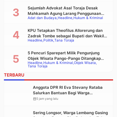
Sejumlah Advokat Asal Toraja Desak
Mahkamah Agung Larang Penggunaan
Adat dan Budaya
Headline
Hukum & Kriminal
Alat Berat pada Eksekusi Rumah Adat
Tongkonan
KPU Tetapkan Theofilus Allorerung dan
Zadrak Tombe sebagai Bupati dan Wakil
Headline
Politik
Tana Toraja
Bupati Tana Toraja Terpilih
5 Pencuri Sparepart Milik Pengunjung
Objek Wisata Pango-Pango Ditangkap
Headline
Hukum & Kriminal
Objek Wisata
Polisi
Tana Toraja
TERBARU
Anggota DPR RI Eva Stevany Rataba
Salurkan Bantuan Bagi Warga
Terdampak Longsor di Buntu Pepasan
calendar_month
5 jam yang lalu
Sering Longsor, Warga Lembang Gasing