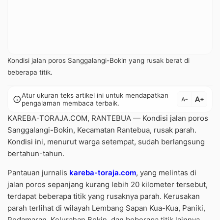
Kondisi jalan poros Sanggalangi-Bokin yang rusak berat di
beberapa titik.
Atur ukuran teks artikel ini untuk mendapatkan
text_increase
info
text_decrease
pengalaman membaca terbaik.
KAREBA-TORAJA.COM, RANTEBUA — Kondisi jalan poros
Sanggalangi-Bokin, Kecamatan Rantebua, rusak parah.
Kondisi ini, menurut warga setempat, sudah berlangsung
bertahun-tahun.
Pantauan jurnalis
kareba-toraja.com
, yang melintas di
jalan poros sepanjang kurang lebih 20 kilometer tersebut,
terdapat beberapa titik yang rusaknya parah. Kerusakan
parah terlihat di wilayah Lembang Sapan Kua-Kua, Paniki,
Pedamaran, Kelurahan Bokin, dan beberapa titik lainnya.