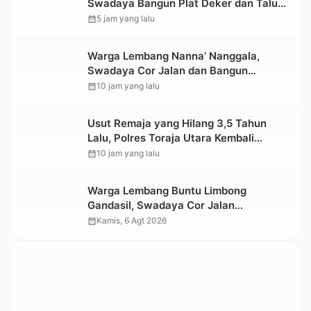
Swadaya Bangun Plat Deker dan Talut
Jalan Penghubung Antar Lembang
calendar_month
5 jam yang lalu
Warga Lembang Nanna’ Nanggala,
Swadaya Cor Jalan dan Bangun
Jembatan
calendar_month
10 jam yang lalu
Usut Remaja yang Hilang 3,5 Tahun
Lalu, Polres Toraja Utara Kembali
Datangi TKP
calendar_month
10 jam yang lalu
Warga Lembang Buntu Limbong
Gandasil, Swadaya Cor Jalan
Sepanjang 500 Meter
calendar_month
Kamis, 6 Agt 2026