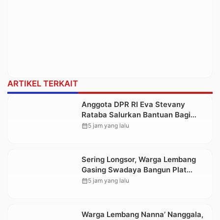
ARTIKEL TERKAIT
Anggota DPR RI Eva Stevany
Rataba Salurkan Bantuan Bagi
Warga Terdampak Longsor di
calendar_month
5 jam yang lalu
Buntu Pepasan
Sering Longsor, Warga Lembang
Gasing Swadaya Bangun Plat
Deker dan Talut Jalan Penghubung
calendar_month
5 jam yang lalu
Antar Lembang
Warga Lembang Nanna’ Nanggala,