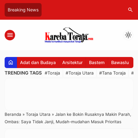
search
Breaking News
menu
light_mode
home
Adat dan Budaya
Arsitektur
Bastem
Bawaslu
B
TRENDING TAGS
#Toraja
#Toraja Utara
#Tana Toraja
#R
Beranda
»
Toraja Utara
»
Jalan ke Bokin Rusaknya Makin Parah,
Ombas: Saya Tidak Janji, Mudah-mudahan Masuk Prioritas