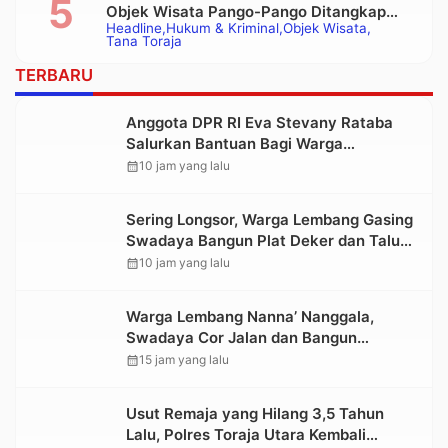
Objek Wisata Pango-Pango Ditangkap
Headline
Hukum & Kriminal
Objek Wisata
Polisi
Tana Toraja
TERBARU
Anggota DPR RI Eva Stevany Rataba
Salurkan Bantuan Bagi Warga
Terdampak Longsor di Buntu Pepasan
calendar_month
10 jam yang lalu
Sering Longsor, Warga Lembang Gasing
Swadaya Bangun Plat Deker dan Talut
Jalan Penghubung Antar Lembang
calendar_month
10 jam yang lalu
Warga Lembang Nanna’ Nanggala,
Swadaya Cor Jalan dan Bangun
Jembatan
calendar_month
15 jam yang lalu
Usut Remaja yang Hilang 3,5 Tahun
Lalu, Polres Toraja Utara Kembali