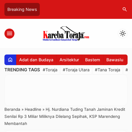
search
Breaking News
menu
light_mode
home
Adat dan Budaya
Arsitektur
Bastem
Bawaslu
B
TRENDING TAGS
#Toraja
#Toraja Utara
#Tana Toraja
#R
Beranda
»
Headline
»
Hj. Nurdiana Tuding Tanah Jaminan Kredit
Senilai Rp 3 Miliar Miliknya Dilelang Sepihak, KSP Marendeng
Membantah