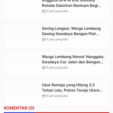
Anggota DPR RI Eva Stevany
Rataba Salurkan Bantuan Bagi
Warga Terdampak Longsor di
calendar_month
10 jam yang lalu
Buntu Pepasan
Sering Longsor, Warga Lembang
Gasing Swadaya Bangun Plat
Deker dan Talut Jalan Penghubung
calendar_month
10 jam yang lalu
Antar Lembang
Warga Lembang Nanna’ Nanggala,
Swadaya Cor Jalan dan Bangun
Jembatan
calendar_month
15 jam yang lalu
Usut Remaja yang Hilang 3,5
Tahun Lalu, Polres Toraja Utara
Kembali Datangi TKP
calendar_month
15 jam yang lalu
KOMENTAR (0)