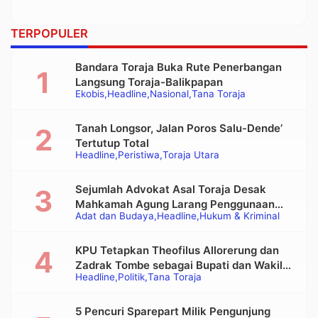
TERPOPULER
Bandara Toraja Buka Rute Penerbangan
Langsung Toraja-Balikpapan
Ekobis
Headline
Nasional
Tana Toraja
Tanah Longsor, Jalan Poros Salu-Dende’
Tertutup Total
Headline
Peristiwa
Toraja Utara
Sejumlah Advokat Asal Toraja Desak
Mahkamah Agung Larang Penggunaan
Adat dan Budaya
Headline
Hukum & Kriminal
Alat Berat pada Eksekusi Rumah Adat
Tongkonan
KPU Tetapkan Theofilus Allorerung dan
Zadrak Tombe sebagai Bupati dan Wakil
Headline
Politik
Tana Toraja
Bupati Tana Toraja Terpilih
5 Pencuri Sparepart Milik Pengunjung