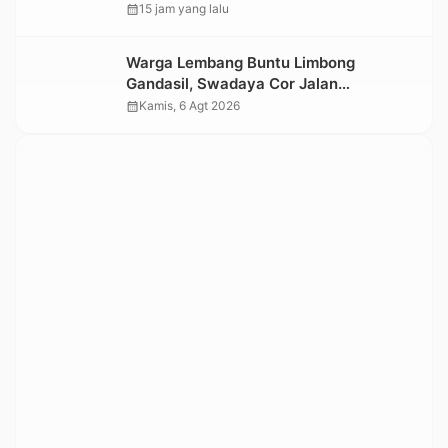
Datangi TKP
calendar_month
15 jam yang lalu
Warga Lembang Buntu Limbong
Gandasil, Swadaya Cor Jalan
Sepanjang 500 Meter
calendar_month
Kamis, 6 Agt 2026