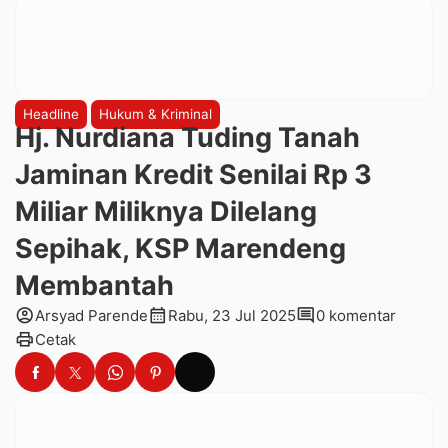
Headline
Hukum & Kriminal
Hj. Nurdiana Tuding Tanah
Jaminan Kredit Senilai Rp 3
Miliar Miliknya Dilelang
Sepihak, KSP Marendeng
Membantah
account_circle
calendar_month
comment
Arsyad Parende
Rabu, 23 Jul 2025
0 komentar
print
Cetak