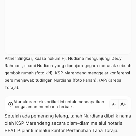
Pither Singkali, kuasa hukum Hj. Nudiana mengunjungi Dedy
Rahman , suami Nudiana yang dipenjara gegara merusak sebuah
gembok rumah (foto kiri). KSP Marendeng menggelar konferensi
pers menjawab tudingan Nurdiana (foto kanan). (AP/Kareba
Toraja).
Atur ukuran teks artikel ini untuk mendapatkan
text_increase
info
text_decrease
pengalaman membaca terbaik.
Setelah ada pemenang lelang, tanah Nurdiana dibalik nama
oleh KSP Marendeng secara diam-diam melalui notaris
PPAT Pipianti melalui kantor Pertanahan Tana Toraja.