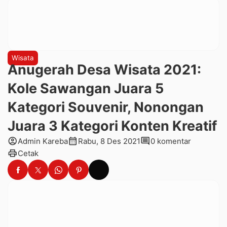
Wisata
Anugerah Desa Wisata 2021:
Kole Sawangan Juara 5
Kategori Souvenir, Nonongan
Juara 3 Kategori Konten Kreatif
account_circle
calendar_month
comment
Admin Kareba
Rabu, 8 Des 2021
0 komentar
print
Cetak