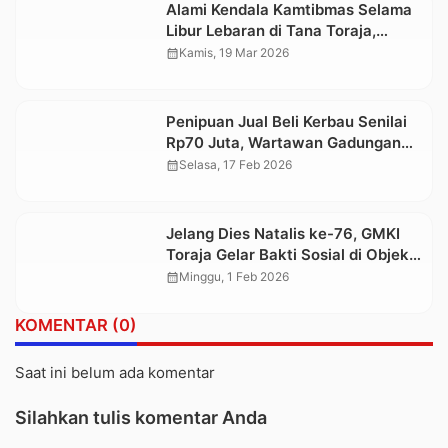
Alami Kendala Kamtibmas Selama
Libur Lebaran di Tana Toraja,
Hubungi Layanan Call Center 110
calendar_month
Kamis, 19 Mar 2026
Polri
Penipuan Jual Beli Kerbau Senilai
Rp70 Juta, Wartawan Gadungan
Ditangkap Resmob Polres Toraja
calendar_month
Selasa, 17 Feb 2026
Utara
Jelang Dies Natalis ke-76, GMKI
Toraja Gelar Bakti Sosial di Objek
Wisata Singki
calendar_month
Minggu, 1 Feb 2026
KOMENTAR (0)
Saat ini belum ada komentar
Silahkan tulis komentar Anda