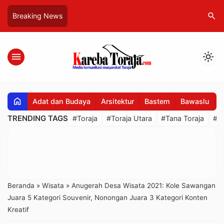
search
Breaking News
menu
light_mode
home
Adat dan Budaya
Arsitektur
Bastem
Bawaslu
B
TRENDING TAGS
#Toraja
#Toraja Utara
#Tana Toraja
#R
Beranda
»
Wisata
»
Anugerah Desa Wisata 2021: Kole Sawangan
Juara 5 Kategori Souvenir, Nonongan Juara 3 Kategori Konten
Kreatif