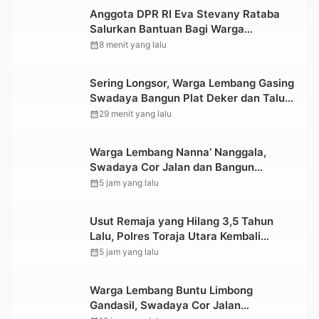
Anggota DPR RI Eva Stevany Rataba
Salurkan Bantuan Bagi Warga
Terdampak Longsor di Buntu Pepasan
calendar_month
8 menit yang lalu
Sering Longsor, Warga Lembang Gasing
Swadaya Bangun Plat Deker dan Talut
Jalan Penghubung Antar Lembang
calendar_month
29 menit yang lalu
Warga Lembang Nanna’ Nanggala,
Swadaya Cor Jalan dan Bangun
Jembatan
calendar_month
5 jam yang lalu
Usut Remaja yang Hilang 3,5 Tahun
Lalu, Polres Toraja Utara Kembali
Datangi TKP
calendar_month
5 jam yang lalu
Warga Lembang Buntu Limbong
Gandasil, Swadaya Cor Jalan