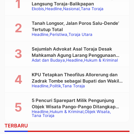
Langsung Toraja-Balikpapan
Ekobis
Headline
Nasional
Tana Toraja
Tanah Longsor, Jalan Poros Salu-Dende’
Tertutup Total
Headline
Peristiwa
Toraja Utara
Sejumlah Advokat Asal Toraja Desak
Mahkamah Agung Larang Penggunaan
Adat dan Budaya
Headline
Hukum & Kriminal
Alat Berat pada Eksekusi Rumah Adat
Tongkonan
KPU Tetapkan Theofilus Allorerung dan
Zadrak Tombe sebagai Bupati dan Wakil
Headline
Politik
Tana Toraja
Bupati Tana Toraja Terpilih
5 Pencuri Sparepart Milik Pengunjung
Objek Wisata Pango-Pango Ditangkap
Headline
Hukum & Kriminal
Objek Wisata
Polisi
Tana Toraja
TERBARU