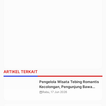
ARTIKEL TERKAIT
Pengelola Wisata Tebing Romantis
Kecolongan, Pengunjung Bawa
Kendaraan ke Area Tebing,
calendar_month
Rabu, 17 Jun 2026
Abaikan Keselamatan